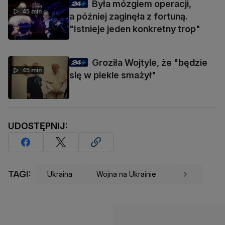
Była mózgiem operacji,
45 min
a później zaginęła z fortuną.
"Istnieje jeden konkretny trop"
Groziła Wojtyle, że "będzie
45 min
się w piekle smażył"
UDOSTĘPNIJ:
TAGI:
Ukraina
Wojna na Ukrainie