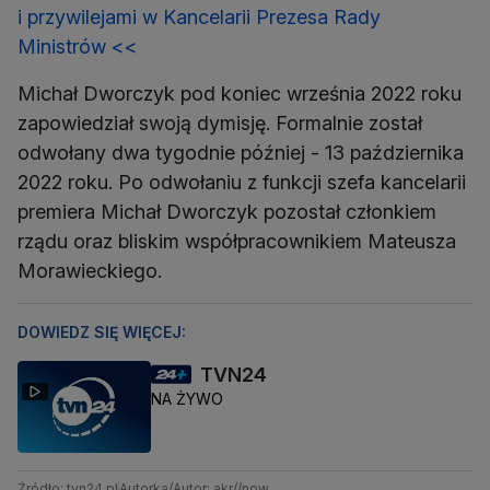
i przywilejami w Kancelarii Prezesa Rady
Ministrów <<
Michał Dworczyk pod koniec września 2022 roku
zapowiedział swoją dymisję. Formalnie został
odwołany dwa tygodnie później - 13 października
2022 roku. Po odwołaniu z funkcji szefa kancelarii
premiera Michał Dworczyk pozostał członkiem
rządu oraz bliskim współpracownikiem Mateusza
Morawieckiego.
DOWIEDZ SIĘ WIĘCEJ:
TVN24
NA ŻYWO
Źródło: tvn24.pl
Autorka/Autor: akr//now