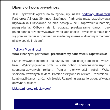
Dbamy o Twoją prywatność
Jeśli użytkownik wyrazi na to zgodę, my, nasze
podmioty stowarzys
Partnerów IAB oraz
30
innych Zaufanych Partnerów może przechowywa
użytkownika i uzyskiwać do nich dostęp w celu zapewnienia bardzi
przeglądania. Odbywa się to poprzez przetwarzanie danych os
przeglądania przechowywanych w plikach cookie. Użytkownik może udzie
POLSKA
się przetwarzaniu w oparciu o uzasadniony interes w dowolnym momencie
plików cookie i reklam”.
Afera mailowa rządu PiS. Mateusz
Polityka Prywatności
Morawiecki miał znaleźć "coś ciekawego"
Wraz z naszymi partnerami przetwarzamy dane w celu zapewnienia:
i prosić Daniela Obajtka o CV
Przechowywanie informacji na urządzeniu lub dostęp do nich. Tworzeni
treści. Wykorzystywanie profili w celu doboru spersonalizowanych tr
6.06.2023, 17:20
spersonalizowanych reklam. Pomiar efektywności treści. Wyko
spersonalizowanych reklam. Pomiar efektywności reklam. Rozumienie o
kombinacji danych z różnych źródeł. Rozwój i ulepszanie usług. Wykor
Udostępnij
do wyboru reklam.
Lista partnerów (dostawców)
Akceptuję