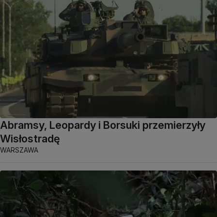
Abramsy, Leopardy i Borsuki przemierzyły
Wisłostradę
WARSZAWA