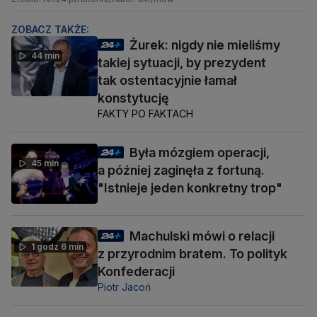
ZOBACZ TAKŻE:
Żurek: nigdy nie mieliśmy
44 min
takiej sytuacji, by prezydent
tak ostentacyjnie łamał
konstytucję
FAKTY PO FAKTACH
Była mózgiem operacji,
45 min
a później zaginęła z fortuną.
"Istnieje jeden konkretny trop"
Machulski mówi o relacji
1 godz 6 min
z przyrodnim bratem. To polityk
Konfederacji
Piotr Jacoń