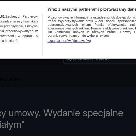
Wraz z naszymi partnerami przetwarzamy dane
161
Zaufanych Partnerów
Przechowywanie informacji na urządzeniu lub dostęp do nich.
treści. Wykorzystywanie profili w celu doboru spersonalizo
ządzeniu użytkownika i
spersonalizowanych reklam. Pomiar efektywności treś
bu przeglądania. Odbywa
spersonalizowanych reklam. Pomiar efektywności reklam. 
ania przechowywanych w
lub kombinacji danych z różnych źródeł. Rozwój i 
ograniczonych danych do wyboru reklam.
zetwarzaniu w oparciu o
ie i reklam”.
Lista partnerów (dostawców)
Wpisz szukane słowo
ewslettery
cy umowy. Wydanie specjalne
iałym"