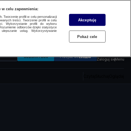
 w celu zapewnienia:
 Tworzenie profili w celu personalizacji
Akceptuję
wanych treści. Tworzenie profili w celu
ci. Wykorzystanie profili do wyboru
Rozumienie odbiorców dzięki statystyce
ulepszanie usług. Wykorzystywanie
Pokaż cele
SUBSKRYBUJ
Przejdź do
Zaloguj się
Menu
Czytaj
Słuchaj
Oglądaj