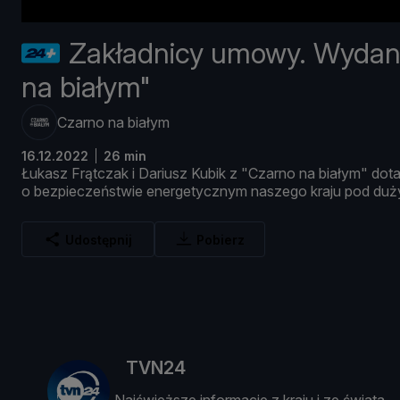
Zakładnicy umowy. Wydani
na białym"
Czarno na białym
16.12.2022
26 min
Ł
ukasz
Frą
tczak
i
Dariusz
Kubik
z "
Czarno
na
biał
ym"
dota
o
bezpieczeń
stwie
energetycznym
naszego
kraju
pod
duż
Udostępnij
Pobierz
TVN24