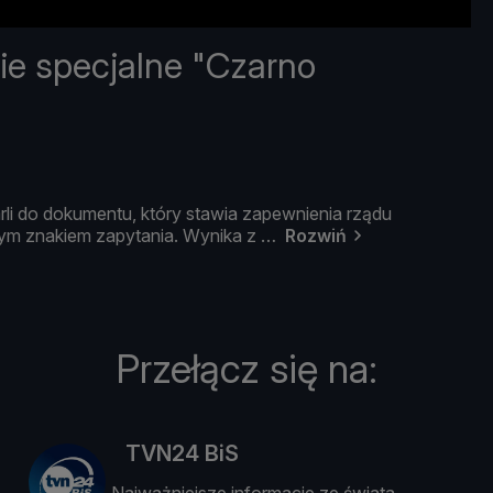
e specjalne "Czarno
rli
do
dokumentu,
któ
ry
stawia
zapewnienia
rzą
du
ym
znakiem
zapytania.
Wynika
z
Rozwiń
Przełącz się na:
TVN24 BiS