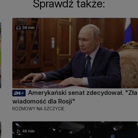
Sprawdź także:
38 min
Amerykański senat zdecydował. "Zła
wiadomość dla Rosji"
ROZMOWY NA SZCZYCIE
46 min