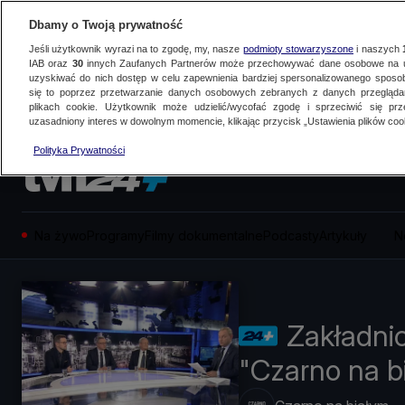
Dbamy o Twoją prywatność
Jeśli użytkownik wyrazi na to zgodę, my, nasze
podmioty stowarzyszone
i naszych
IAB oraz
30
innych Zaufanych Partnerów może przechowywać dane osobowe na ur
uzyskiwać do nich dostęp w celu zapewnienia bardziej spersonalizowanego sposo
się to poprzez przetwarzanie danych osobowych zebranych z danych przegląd
plikach cookie. Użytkownik może udzielić/wycofać zgodę i sprzeciwić się pr
uzasadniony interes w dowolnym momencie, klikając przycisk „Ustawienia plików cook
Polityka Prywatności
Na żywo
Programy
Filmy dokumentalne
Podcasty
Artykuły
N
Zakładni
"Czarno na b