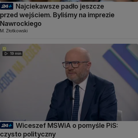
Najciekawsze padło jeszcze
przed wejściem. Byliśmy na imprezie
Nawrockiego
M. Złotkowski
19 min
Wiceszef MSWiA o pomyśle PiS:
czysto polityczny