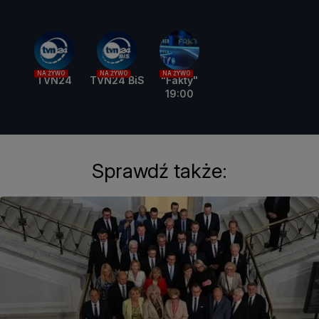
NA ŻYWO
NA ŻYWO
NA ŻYWO
TVN24
TVN24 BiS
"Fakty"
19:00
Sprawdź także: