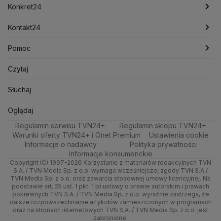
Newslettery
Meteo
Kraków
Pieniądze
Pogoda długoterminowa
Piłka Nożna
Konkret24
Lotnisko Chopina
Lotto
Maciej Wąsik
Marcin Przydacz
Marcin Kierwiński
Marian Banaś
Sport
Poznań
Nieruchomości
Pogoda na jutro
Tenis
Najnowsze
Kontakt24
Mariusz Błaszczak
Mariusz Kamiński
Mark Zuckerberg
Mateusz Morawiecki
Zdrowie
Trójmiasto
Rynki
Pogoda na weekend
Kolarstwo
Polska
Najnowsze
Pomoc
Michał Kamiński
Technologia
Wrocław
Dla firm
Najnowsze
Skoki Narciarskie
Świat
Ministerstwo Aktywów Państwowych
Gorące Tematy
Centrum pomocy
Czytaj
Ministerstwo Edukacji i Nauki
Kultura i styl
Kielce
Handel
Polska
Sporty zimowe
Polityka
Wyślij zgłoszenie
Test zgodności
Słuchaj
Ministerstwo Infrastruktury
Ministerstwo Kultury
Ministerstwo Obrony Narodowej
Ciekawostki
Kujawsko-pomorskie
Ze świata
Prognoza
Lekkoatletyka
Zdrowie
Oglądaj na TV
Oglądaj
Ministerstwo Rolnictwa
Regulamin serwisu TVN24+
Quizy
Regulamin sklepu TVN24+
Lublin
Tech
Ministerstwo Rozwoju i Technologii
Świat
Siatkówka
Tech
Zrealizuj voucher
Warunki oferty TVN24+ i Onet Premium
Ustawienia cookie
Ministerstwo Sportu i Turystyki
Informacje o nadawcy
Polityka prywatności
Lubuskie
Moto
Nauka
F1
Nauka
Ministerstwo Cyfryzacji
Informacje konsumenckie
Ministerstwo Edukacji Narodowej
Copyright (C) 1997-2026 Korzystanie z materiałów redakcyjnych TVN
Olsztyn
Dla seniora
Ciekawostki
Rozrywka
S.A. / TVN Media Sp. z o.o. wymaga wcześniejszej zgody TVN S.A./
Ministerstwo Finansów
TVN Media Sp. z o.o. oraz zawarcia stosownej umowy licencyjnej. Na
Ministerstwo Klimatu i Środowiska
podstawie art. 25 ust. 1 pkt. 1 b) ustawy o prawie autorskim i prawach
Opole
Turystyka
Podróże
pokrewnych TVN S.A. / TVN Media Sp. z o.o. wyraźnie zastrzega, że
Ministerstwo Nauki i Szkolnictwa Wyższego
dalsze rozpowszechnianie artykułów zamieszczonych w programach
Rzeszów
Smog
Ministerstwo Sprawiedliwości
oraz na stronach internetowych TVN S.A. / TVN Media Sp. z o.o. jest
zabronione.