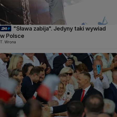
"Sława zabija". Jedyny taki wywiad
w Polsce
T. Wrona