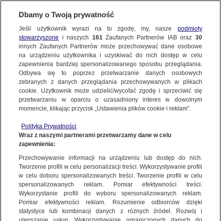
Dbamy o Twoją prywatność
SUBSKRYBUJ
Jeśli użytkownik wyrazi na to zgodę, my, nasze
podmioty
stowarzyszone
i naszych
161
Zaufanych Partnerów IAB oraz
30
innych Zaufanych Partnerów może przechowywać dane osobowe
na urządzeniu użytkownika i uzyskiwać do nich dostęp w celu
zapewnienia bardziej spersonalizowanego sposobu przeglądania.
Odbywa się to poprzez przetwarzanie danych osobowych
zebranych z danych przeglądania przechowywanych w plikach
cookie. Użytkownik może udzielić/wycofać zgodę i sprzeciwić się
przetwarzaniu w oparciu o uzasadniony interes w dowolnym
momencie, klikając przycisk „Ustawienia plików cookie i reklam”.
Polityka Prywatności
Wraz z naszymi partnerami przetwarzamy dane w celu
zapewnienia:
Przechowywanie informacji na urządzeniu lub dostęp do nich.
Tworzenie profili w celu personalizacji treści. Wykorzystywanie profili
w celu doboru spersonalizowanych treści. Tworzenie profili w celu
spersonalizowanych reklam. Pomiar efektywności treści.
Wykorzystanie profili do wyboru spersonalizowanych reklam.
Pomiar efektywności reklam. Rozumienie odbiorców dzięki
statystyce lub kombinacji danych z różnych źródeł. Rozwój i
ulepszanie usług. Wykorzystywanie ograniczonych danych do