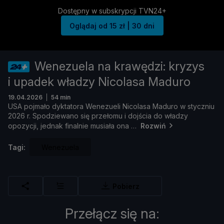
Dostępny w subskrypcji TVN24+
Oglądaj od 15 zł | 30 dni
Wenezuela na krawędzi: kryzys
i upadek władzy Nicolasa Maduro
19.04.2026
54 min
USA
pojmał
o
dyktatora
Wenezueli
Nicolasa
Maduro
w
styczniu
2026
r.
Spodziewano
się
przeł
omu
i
dojś
cia
do
wł
adzy
opozycji,
jednak
finalnie
musiał
a
ona
Rozwiń
Tagi:
Wenezuela
Pobierz
Przełącz się na: