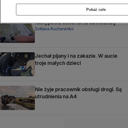
Pokaż cele
Nietypowa eskorta na obwodnicy
Svitlana Kucherenko
Jechał pijany i na zakazie. W aucie
troje małych dzieci
Nie żyje pracownik obsługi drogi. Są
utrudnienia na A4