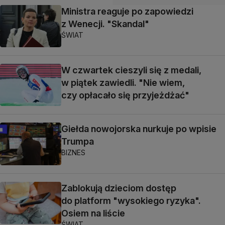
Ministra reaguje po zapowiedzi
z Wenecji. "Skandal"
ŚWIAT
W czwartek cieszyli się z medali,
w piątek zawiedli. "Nie wiem,
czy opłacało się przyjeżdżać"
Giełda nowojorska nurkuje po wpisie
Trumpa
BIZNES
Zablokują dzieciom dostęp
do platform "wysokiego ryzyka".
Osiem na liście
ŚWIAT