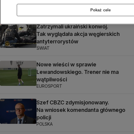
o konsekwencjach"
Maciej Michałek
Pokaż cele
Zatrzymali ukraiński konwój.
Tak wyglądała akcja węgierskich
antyterrorystów
ŚWIAT
Nowe wieści w sprawie
Lewandowskiego. Trener nie ma
wątpliwości
EUROSPORT
Szef CBZC zdymisjonowany.
Na wniosek komendanta głównego
policji
POLSKA