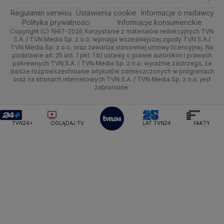
Ministerstwo Rolnictwa
Regulamin serwisu
Quizy
Ustawienia cookie
Informacje o nadawcy
Ministerstwo Rozwoju i Technologii
Kielce
Handel
Polska
Sporty zimowe
Polityka
Wyślij zgłoszenie
Dzień Dobry TVN
Centrum pomocy
Polityka prywatności
Informacje konsumenckie
Ministerstwo Sportu i Turystyki
Copyright (C) 1997-2026 Korzystanie z materiałów redakcyjnych TVN
Tematy
Kujawsko-pomorskie
Ze świata
Prognoza
Lekkoatletyka
Zdrowie
Uwaga TVN
Ministerstwo Cyfryzacji
Test zgodności
S.A. / TVN Media Sp. z o.o. wymaga wcześniejszej zgody TVN S.A./
TVN Media Sp. z o.o. oraz zawarcia stosownej umowy licencyjnej. Na
Ministerstwo Edukacji Narodowej
Lublin
podstawie art. 25 ust. 1 pkt. 1 b) ustawy o prawie autorskim i prawach
Tech
Świat
Siatkówka
Tech
HGTV
Oglądaj na TV
Ministerstwo Finansów
pokrewnych TVN S.A. / TVN Media Sp. z o.o. wyraźnie zastrzega, że
dalsze rozpowszechnianie artykułów zamieszczonych w programach
Ministerstwo Klimatu i Środowiska
Lubuskie
Moto
Nauka
F1
Nauka
TVN Turbo
Zrealizuj voucher
oraz na stronach internetowych TVN S.A. / TVN Media Sp. z o.o. jest
Ministerstwo Nauki i Szkolnictwa Wyższego
zabronione.
Olsztyn
Dla seniora
Ciekawostki
Ministerstwo Sprawiedliwości
Rozrywka
TVN Style
Ministerstwo Rodziny, Pracy i Polityki Społecznej
Opole
Turystyka
Podróże
TVN7
Ministerstwo Spraw Zagranicznych
Moskwa
TVN24+
OGLĄDAJ TV
LAT TVN24
FAKTY
Naczelny Sąd Administracyjny
Rzeszów
Smog
TTV
Najwyższa Izba Kontroli
Szczecin
Narodowe Centrum Badań i Rozwoju
Narodowy Bank Polski
Narodowy Fundusz Zdrowia
Białystok
NASA
NATO
Niemcy
Nord Stream 2
Nowa Lewica
Ordo Iuris
Organizacja Narodów Zjednoczonych
Orlen
Parlament Europejski
Partia Demokratyczna USA
Partia Republikańska