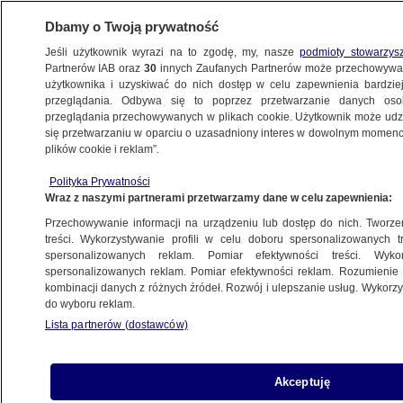
Dbamy o Twoją prywatność
Jeśli użytkownik wyrazi na to zgodę, my, nasze
podmioty stowarzys
Partnerów IAB oraz
30
innych Zaufanych Partnerów może przechowywa
użytkownika i uzyskiwać do nich dostęp w celu zapewnienia bardzi
przeglądania. Odbywa się to poprzez przetwarzanie danych os
przeglądania przechowywanych w plikach cookie. Użytkownik może udzie
NAJNOWSZE
się przetwarzaniu w oparciu o uzasadniony interes w dowolnym momencie
plików cookie i reklam”.
Polka zdyskwalifikowana jak Prevc.
Finał sezonu ma z głowy
Polityka Prywatności
Wraz z naszymi partnerami przetwarzamy dane w celu zapewnienia:
EUROSPORT
Przechowywanie informacji na urządzeniu lub dostęp do nich. Tworzeni
treści. Wykorzystywanie profili w celu doboru spersonalizowanych tr
spersonalizowanych reklam. Pomiar efektywności treści. Wyko
Wybrano zwycięzcę konkursu EY
spersonalizowanych reklam. Pomiar efektywności reklam. Rozumienie o
Przedsiębiorca Roku
kombinacji danych z różnych źródeł. Rozwój i ulepszanie usług. Wykor
BIZNES
do wyboru reklam.
Lista partnerów (dostawców)
Plan Chin. "Polska za kilka lat
Akceptuję
bardzo boleśnie przekona się