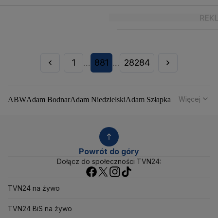
1
881
28284
...
...
Więcej
ABW
Adam Bodnar
Adam Niedzielski
Adam Szłapka
Administracja Donalda Trumpa
Agencja Bezpieczeństwa Wewnętrznego
Agrounia
Alaksandr Łukaszenka
Aleksander Kwaśniewski
Aleksandra Dulkiewicz
Alert RCB
Powrót do góry
Ambasada USA w Polsce
Andrzej Duda
Białoruś
Dołącz do społeczności TVN24:
Bitcoin
Biuro Bezpieczeństwa Narodowego
Bliski Wschód
Bomba atomowa
Borys Budka
TVN24 na żywo
Bruksela
CBŚP
CBA
Ceny paliw
Ceny żywności
Ceny prądu
Ceny mieszkań
Chiny
Choroby zakaźne
TVN24 BiS na żywo
CIA
COVID-19
Cyberbezpieczeństwo