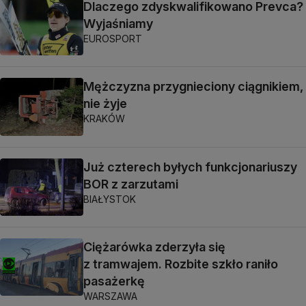
Dlaczego zdyskwalifikowano Prevca?
Wyjaśniamy
EUROSPORT
Mężczyzna przygnieciony ciągnikiem,
nie żyje
KRAKÓW
Już czterech byłych funkcjonariuszy
BOR z zarzutami
BIAŁYSTOK
Ciężarówka zderzyła się
z tramwajem. Rozbite szkło raniło
pasażerkę
WARSZAWA