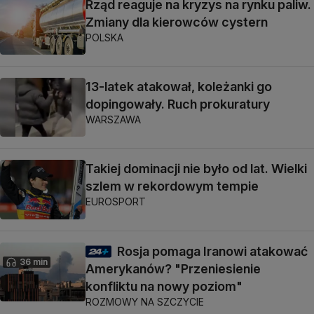
Rząd reaguje na kryzys na rynku paliw.
Zmiany dla kierowców cystern
POLSKA
13-latek atakował, koleżanki go
dopingowały. Ruch prokuratury
WARSZAWA
Takiej dominacji nie było od lat. Wielki
szlem w rekordowym tempie
EUROSPORT
Rosja pomaga Iranowi atakować
36 min
Amerykanów? "Przeniesienie
konfliktu na nowy poziom"
ROZMOWY NA SZCZYCIE