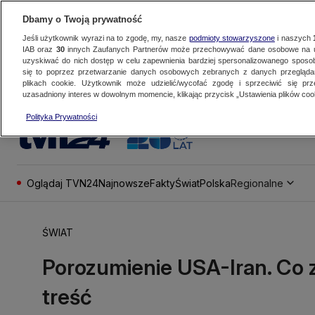
Dbamy o Twoją prywatność
Jeśli użytkownik wyrazi na to zgodę, my, nasze
podmioty stowarzyszone
i naszych
IAB oraz
30
innych Zaufanych Partnerów może przechowywać dane osobowe na ur
uzyskiwać do nich dostęp w celu zapewnienia bardziej spersonalizowanego sposo
się to poprzez przetwarzanie danych osobowych zebranych z danych przegląd
plikach cookie. Użytkownik może udzielić/wycofać zgodę i sprzeciwić się pr
uzasadniony interes w dowolnym momencie, klikając przycisk „Ustawienia plików cook
Polityka Prywatności
Oglądaj TVN24
Najnowsze
Fakty
Świat
Polska
Regionalne
ŚWIAT
Porozumienie USA-Iran. Co z
treść