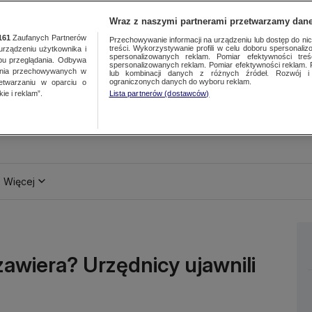
Wraz z naszymi partnerami przetwarzamy dane
161
Zaufanych Partnerów
Przechowywanie informacji na urządzeniu lub dostęp do nich.
treści. Wykorzystywanie profili w celu doboru spersonalizo
ządzeniu użytkownika i
spersonalizowanych reklam. Pomiar efektywności treś
bu przeglądania. Odbywa
spersonalizowanych reklam. Pomiar efektywności reklam. 
ania przechowywanych w
lub kombinacji danych z różnych źródeł. Rozwój i 
ograniczonych danych do wyboru reklam.
zetwarzaniu w oparciu o
ie i reklam”.
Lista partnerów (dostawców)
Więcej
awiera? Urzędnicy ujawnili