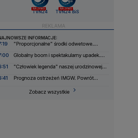
NA ŻYWO
NA ŻYWO
TVN24
TVN24 BiS
NAJNOWSZE INFORMACJE:
7:19
"Proporcjonalne" środki odwetowe.
Wprowadzili kontrole graniczne
7:00
Globalny boom i spektakularny upadek.
Czy kryptoaferze można było zapobiec?
6:51
"Człowiek legenda" naszej urodzinowej
trasy. Pan Jerzy był na wszystkich spotkaniach
6:41
Prognoza ostrzeżeń IMGW. Powrót
skwaru na horyzoncie
Zobacz wszystkie