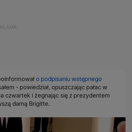
oinformował
o podpisaniu wstępnego
isałem - powiedział, opuszczając pałac w
na czwartek i żegnając się z prezydentem
zą damą Brigitte.