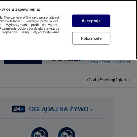
 w celu zapewnienia:
 Tworzenie profili w celu personalizacji
Akceptuję
wanych treści. Tworzenie profili w celu
ci. Wykorzystanie profili do wyboru
Rozumienie odbiorców dzięki statystyce
ulepszanie usług. Wykorzystywanie
Pokaż cele
SUBSKRYBUJ
Przejdź do
Szukaj
Zaloguj się
Menu
Czytaj
Słuchaj
Oglądaj
OGLĄDAJ NA ŻYWO