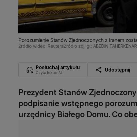
Porozumienie Stanów Zjednoczonych z Iranem zosta
Źródło wideo: Reuters
Źródło zdj. gł.: ABEDIN TAHERKENA
Posłuchaj artykułu
Udostępnij
Czyta lektor AI
Prezydent Stanów Zjednoczonyc
podpisanie wstępnego porozumie
urzędnicy Białego Domu. Co ob