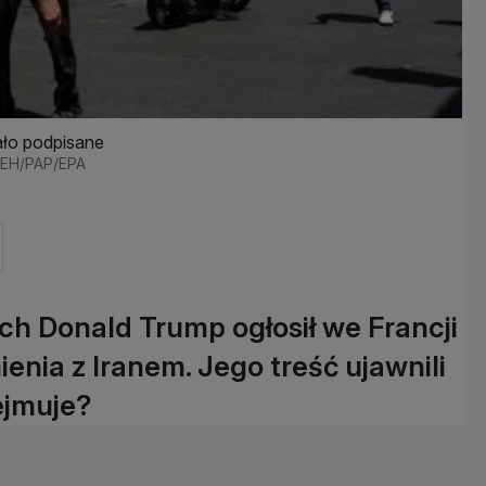
ło podpisane
REH/PAP/EPA
h Donald Trump ogłosił we Francji
nia z Iranem. Jego treść ujawnili
ejmuje?