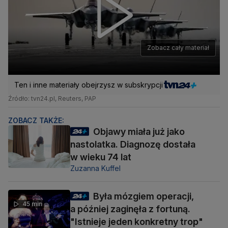
Zobacz cały materiał
Ten i inne materiały obejrzysz w subskrypcji
Źródło: tvn24.pl, Reuters, PAP
ZOBACZ TAKŻE:
Objawy miała już jako
nastolatka. Diagnozę dostała
w wieku 74 lat
Zuzanna Kuffel
Była mózgiem operacji,
45 min
a później zaginęła z fortuną.
"Istnieje jeden konkretny trop"