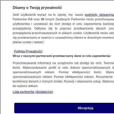
Dbamy o Twoją prywatność
Jeśli użytkownik wyrazi na to zgodę, my, nasze
podmioty stowarzys
Partnerów IAB oraz
30
innych Zaufanych Partnerów może przechowywa
użytkownika i uzyskiwać do nich dostęp w celu zapewnienia bardzi
przeglądania. Odbywa się to poprzez przetwarzanie danych os
przeglądania przechowywanych w plikach cookie. Użytkownik może udzie
ŚWIAT
się przetwarzaniu w oparciu o uzasadniony interes w dowolnym momencie
plików cookie i reklam”.
USA zmniejszają liczbę wojsk w siłach
Polityka Prywatności
szybkiego reagowania NATO. Mark Rutte
Wraz z naszymi partnerami przetwarzamy dane w celu zapewnienia:
wyjaśnia
Przechowywanie informacji na urządzeniu lub dostęp do nich. Tworzeni
treści. Wykorzystywanie profili w celu doboru spersonalizowanych tr
spersonalizowanych reklam. Pomiar efektywności treści. Wyko
Mikołaj Gątkiewicz
spersonalizowanych reklam. Pomiar efektywności reklam. Rozumienie o
18.06.2026, 09:22
kombinacji danych z różnych źródeł. Rozwój i ulepszanie usług. Wykor
do wyboru reklam.
Lista partnerów (dostawców)
Posłuchaj artykułu
Czyta lektor AI
Akceptuję