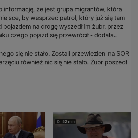
o informację, że jest grupa migrantów, która
iejsce, by wesprzeć patrol, który już się tam
ed pojazdem na drogę wyszedł im żubr, przez
u czego pojazd się przewrócił - dodała..
ego się nie stało. Zostali przewiezieni na SOR
erzęciu również nic się nie stało. Żubr poszedł
52 min