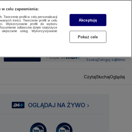
 w celu zapewnienia:
 Tworzenie profili w celu personalizacji
Akceptuję
wanych treści. Tworzenie profili w celu
ci. Wykorzystanie profili do wyboru
Rozumienie odbiorców dzięki statystyce
ulepszanie usług. Wykorzystywanie
Pokaż cele
SUBSKRYBUJ
Przejdź do
Szukaj
Zaloguj się
Menu
Czytaj
Słuchaj
Oglądaj
OGLĄDAJ NA ŻYWO