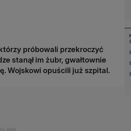
 którzy próbowali przekroczyć
dze stanął im żubr, gwałtownie
. Wojskowi opuścili już szpital.