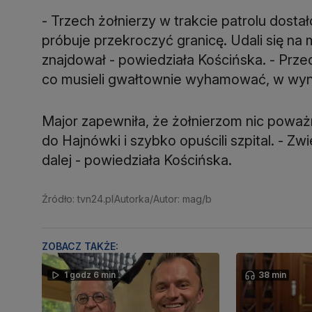
- Trzech żołnierzy w trakcie patrolu dostał
próbuje przekroczyć granicę. Udali się na m
znajdował - powiedziała Kościńska. - Prz
co musieli gwałtownie wyhamować, w wynik
Major zapewniła, że żołnierzom nic poważn
do Hajnówki i szybko opuścili szpital. - Zwi
dalej - powiedziała Kościńska.
Źródło: tvn24.pl
Autorka/Autor: mag/b
ZOBACZ TAKŻE:
1 godz 6 min
38 min