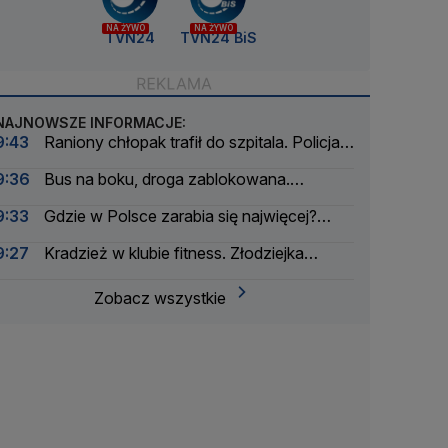
NA ŻYWO
NA ŻYWO
TVN24
TVN24 BiS
NAJNOWSZE INFORMACJE:
9:43
Raniony chłopak trafił do szpitala. Policja
zatrzymała dwóch 16-latków
9:36
Bus na boku, droga zablokowana.
Lądowały dwa śmigłowce LPR
9:33
Gdzie w Polsce zarabia się najwięcej?
Mała gmina zaskakuje
9:27
Kradzież w klubie fitness. Złodziejka
"zdobycze" próbowała wysłać za granicę
Zobacz wszystkie