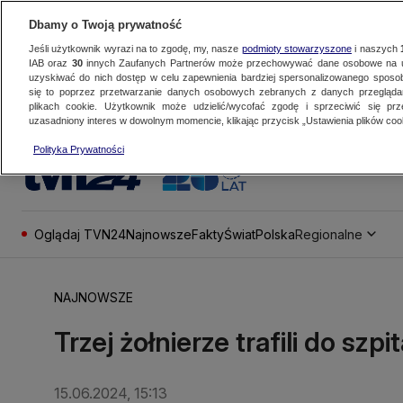
Dbamy o Twoją prywatność
Jeśli użytkownik wyrazi na to zgodę, my, nasze
podmioty stowarzyszone
i naszych
IAB oraz
30
innych Zaufanych Partnerów może przechowywać dane osobowe na ur
uzyskiwać do nich dostęp w celu zapewnienia bardziej spersonalizowanego sposo
się to poprzez przetwarzanie danych osobowych zebranych z danych przegląd
plikach cookie. Użytkownik może udzielić/wycofać zgodę i sprzeciwić się pr
uzasadniony interes w dowolnym momencie, klikając przycisk „Ustawienia plików cook
Polityka Prywatności
Oglądaj TVN24
Najnowsze
Fakty
Świat
Polska
Regionalne
NAJNOWSZE
Trzej żołnierze trafili do sz
15.06.2024, 15:13