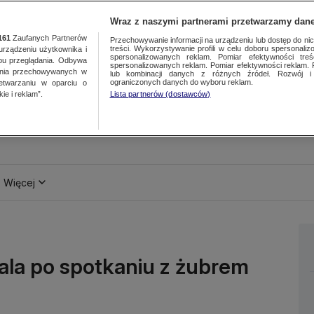
Wraz z naszymi partnerami przetwarzamy dane
161
Zaufanych Partnerów
Przechowywanie informacji na urządzeniu lub dostęp do nich.
treści. Wykorzystywanie profili w celu doboru spersonalizo
ządzeniu użytkownika i
spersonalizowanych reklam. Pomiar efektywności treś
bu przeglądania. Odbywa
spersonalizowanych reklam. Pomiar efektywności reklam. 
ania przechowywanych w
lub kombinacji danych z różnych źródeł. Rozwój i 
ograniczonych danych do wyboru reklam.
zetwarzaniu w oparciu o
ie i reklam”.
Lista partnerów (dostawców)
Więcej
pitala po spotkaniu z żubrem