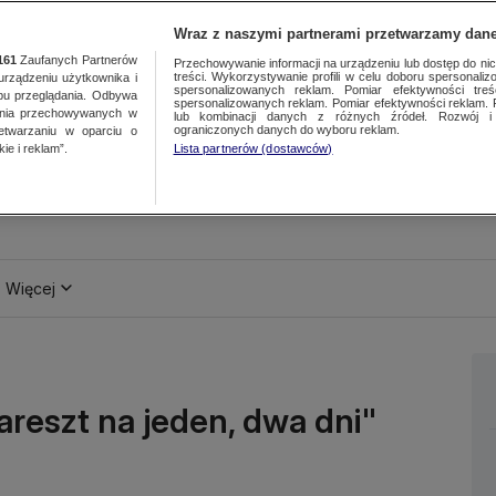
Wraz z naszymi partnerami przetwarzamy dane
161
Zaufanych Partnerów
Przechowywanie informacji na urządzeniu lub dostęp do nich.
treści. Wykorzystywanie profili w celu doboru spersonalizo
ządzeniu użytkownika i
spersonalizowanych reklam. Pomiar efektywności treś
bu przeglądania. Odbywa
spersonalizowanych reklam. Pomiar efektywności reklam. 
ania przechowywanych w
lub kombinacji danych z różnych źródeł. Rozwój i 
ograniczonych danych do wyboru reklam.
zetwarzaniu w oparciu o
ie i reklam”.
Lista partnerów (dostawców)
Więcej
areszt na jeden, dwa dni"