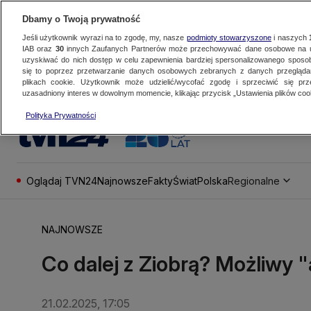
Dbamy o Twoją prywatność
Jeśli użytkownik wyrazi na to zgodę, my, nasze
podmioty stowarzyszone
i naszych
IAB oraz
30
innych Zaufanych Partnerów może przechowywać dane osobowe na ur
uzyskiwać do nich dostęp w celu zapewnienia bardziej spersonalizowanego sposo
się to poprzez przetwarzanie danych osobowych zebranych z danych przegląd
plikach cookie. Użytkownik może udzielić/wycofać zgodę i sprzeciwić się pr
uzasadniony interes w dowolnym momencie, klikając przycisk „Ustawienia plików cook
Polityka Prywatności
Oglądaj TVN24
Najnowsze
Fakty
Świat
Polska
Regionalne
NAJNOWSZE
Co dalej z Ziobrą? Możliwy "
21.02.2025, 17:05