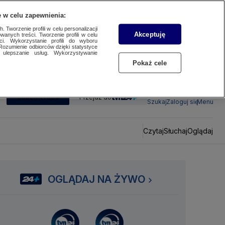
 w celu zapewnienia:
 Tworzenie profili w celu personalizacji
Akceptuję
wanych treści. Tworzenie profili w celu
ci. Wykorzystanie profili do wyboru
Rozumienie odbiorców dzięki statystyce
ulepszanie usług. Wykorzystywanie
Pokaż cele
SUBSKRYBUJ
Przejdź do
Szukaj
Zaloguj się
Menu
Czytaj
Słuchaj
Oglądaj
OGLĄDAJ NA ŻYWO