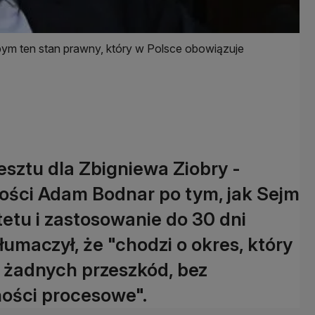
łbym ten stan prawny, który w Polsce obowiązuje
esztu dla Zbigniewa Ziobry -
wości Adam Bodnar po tym, jak Sejm
tetu i zastosowanie do 30 dni
łumaczył, że "chodzi o okres, który
 żadnych przeszkód, bez
ności procesowe".