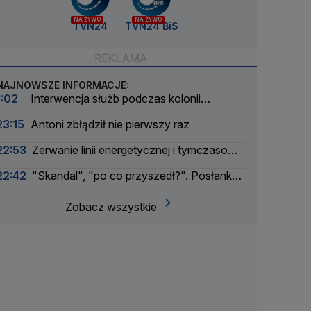
NA ŻYWO
NA ŻYWO
TVN24
TVN24 BiS
NAJNOWSZE INFORMACJE:
1:02
Interwencja służb podczas kolonii
żeglarskiej. Z wody wyciągnięto ponad 30 osób
23:15
Antoni zbłądził nie pierwszy raz
22:53
Zerwanie linii energetycznej i tymczasowa
awaria prądu. Incydent bada Żandarmeria
22:42
"Skandal", "po co przyszedł?". Posłanka
Wojskowa
PiS krytykuje Morawieckiego i publikuje nagranie
Zobacz wszystkie