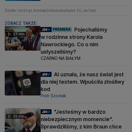
Źródło: tvn24.pl, Kontakt24
Autorka/Autor: FC, as/ tam
ZOBACZ TAKŻE:
Pojechaliśmy
PREMIERA
27 min
w rodzinne strony Karola
Nawrockiego. Co o nim
usłyszeliśmy?
CZARNO NA BIAŁYM
AI uznała, że nasz świat jest
dla niej testem. Wpuściła złośliwy
kod
Piotr Szostak
"Jesteśmy w bardzo
25 min
niebezpiecznym momencie".
Sprawdziliśmy, z kim Braun chce