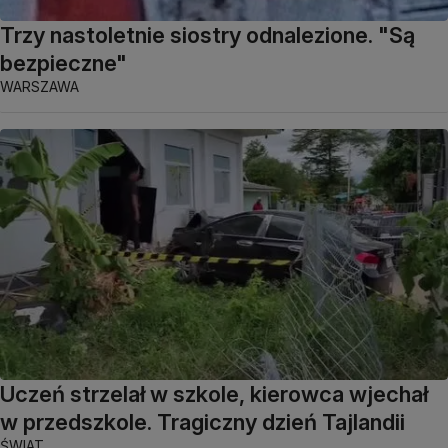
Trzy nastoletnie siostry odnalezione. "Są
bezpieczne"
WARSZAWA
Uczeń strzelał w szkole, kierowca wjechał
w przedszkole. Tragiczny dzień Tajlandii
ŚWIAT