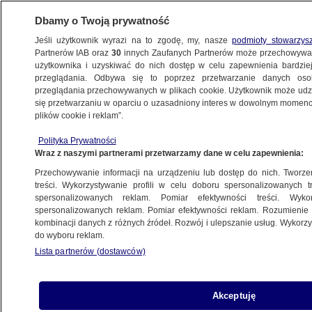
Dbamy o Twoją prywatność
Jeśli użytkownik wyrazi na to zgodę, my, nasze
podmioty stowarzys
Partnerów IAB oraz
30
innych Zaufanych Partnerów może przechowywa
użytkownika i uzyskiwać do nich dostęp w celu zapewnienia bardzi
przeglądania. Odbywa się to poprzez przetwarzanie danych os
przeglądania przechowywanych w plikach cookie. Użytkownik może udzie
LUBUSKIE
się przetwarzaniu w oparciu o uzasadniony interes w dowolnym momencie
plików cookie i reklam”.
Rajd po wale przeciwpowodziowym.
Polityka Prywatności
"Mówimy o siedmiu kilometrach
Wraz z naszymi partnerami przetwarzamy dane w celu zapewnienia:
do naprawy"
Przechowywanie informacji na urządzeniu lub dostęp do nich. Tworzeni
treści. Wykorzystywanie profili w celu doboru spersonalizowanych tr
27.06.2025, 13:59
spersonalizowanych reklam. Pomiar efektywności treści. Wyko
spersonalizowanych reklam. Pomiar efektywności reklam. Rozumienie o
kombinacji danych z różnych źródeł. Rozwój i ulepszanie usług. Wykor
Posłuchaj artykułu
do wyboru reklam.
Czyta lektor AI
Lista partnerów (dostawców)
Akceptuję