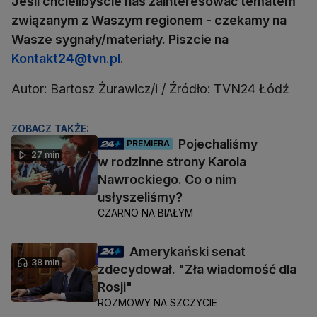
Jeśli chcielibyście nas zainteresować tematem
związanym z Waszym regionem - czekamy na
Wasze sygnały/materiały. Piszcie na
Kontakt24@tvn.pl
.
Autor: Bartosz Żurawicz/i / Źródło: TVN24 Łódź
ZOBACZ TAKŻE:
Pojechaliśmy
PREMIERA
27 min
w rodzinne strony Karola
Nawrockiego. Co o nim
usłyszeliśmy?
CZARNO NA BIAŁYM
Amerykański senat
38 min
zdecydował. "Zła wiadomość dla
Rosji"
ROZMOWY NA SZCZYCIE