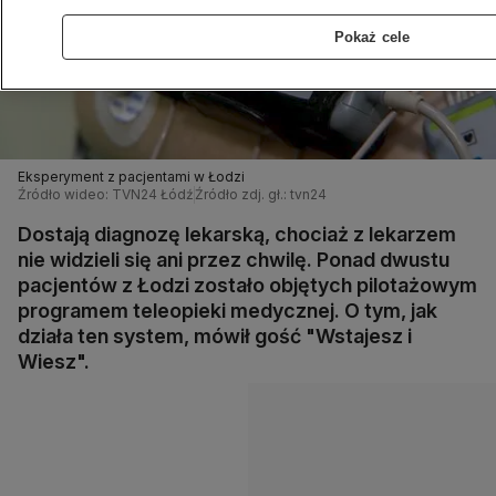
Pokaż cele
Eksperyment z pacjentami w Łodzi
Źródło wideo: TVN24 Łódź
Źródło zdj. gł.: tvn24
Dostają diagnozę lekarską, chociaż z lekarzem
nie widzieli się ani przez chwilę. Ponad dwustu
pacjentów z Łodzi zostało objętych pilotażowym
programem teleopieki medycznej. O tym, jak
działa ten system, mówił gość "Wstajesz i
Wiesz".