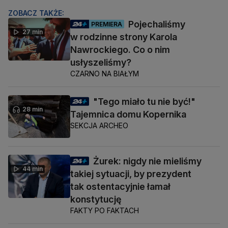
ZOBACZ TAKŻE:
Pojechaliśmy
PREMIERA
27 min
w rodzinne strony Karola
Nawrockiego. Co o nim
usłyszeliśmy?
CZARNO NA BIAŁYM
"Tego miało tu nie być!"
28 min
Tajemnica domu Kopernika
SEKCJA ARCHEO
Żurek: nigdy nie mieliśmy
44 min
takiej sytuacji, by prezydent
tak ostentacyjnie łamał
konstytucję
FAKTY PO FAKTACH