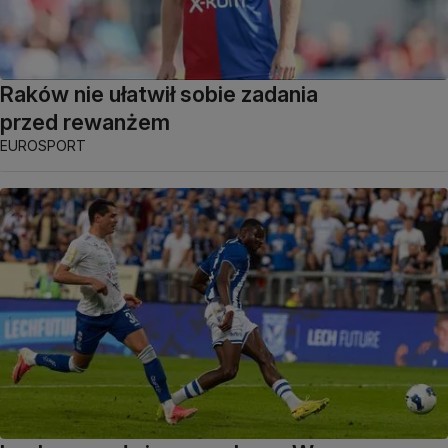
Raków nie ułatwił sobie zadania
przed rewanżem
EUROSPORT