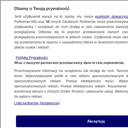
Dbamy o Twoją prywatność
Jeśli użytkownik wyrazi na to zgodę, my, nasze
podmioty stowarzys
Partnerów IAB oraz
30
innych Zaufanych Partnerów może przechowywa
użytkownika i uzyskiwać do nich dostęp w celu zapewnienia bardzi
przeglądania. Odbywa się to poprzez przetwarzanie danych os
przeglądania przechowywanych w plikach cookie. Użytkownik może udzie
ŁÓDŹ
się przetwarzaniu w oparciu o uzasadniony interes w dowolnym momencie
plików cookie i reklam”.
"Halo, lekarz z tej strony. Pana serce źle
Polityka Prywatności
pracuje". W Łodzi leczą na odległość
Wraz z naszymi partnerami przetwarzamy dane w celu zapewnienia:
Przechowywanie informacji na urządzeniu lub dostęp do nich. Tworzeni
28.12.2016, 12:23
treści. Wykorzystywanie profili w celu doboru spersonalizowanych tr
spersonalizowanych reklam. Pomiar efektywności treści. Wyko
spersonalizowanych reklam. Pomiar efektywności reklam. Rozumienie o
Udostępnij
kombinacji danych z różnych źródeł. Rozwój i ulepszanie usług. Wykor
do wyboru reklam.
Lista partnerów (dostawców)
Akceptuję