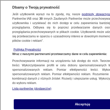
Dbamy o Twoją prywatność
Jeśli użytkownik wyrazi na to zgodę, my, nasze
podmioty stowarzys
Partnerów IAB oraz
30
innych Zaufanych Partnerów może przechowywa
użytkownika i uzyskiwać do nich dostęp w celu zapewnienia bardzi
przeglądania. Odbywa się to poprzez przetwarzanie danych os
przeglądania przechowywanych w plikach cookie. Użytkownik może udzie
ŁÓDŹ
się przetwarzaniu w oparciu o uzasadniony interes w dowolnym momencie
plików cookie i reklam”.
Dorastają już tylko na policyjnych
Polityka Prywatności
portretach. Dzieci, których nigdy
Wraz z naszymi partnerami przetwarzamy dane w celu zapewnienia:
nie odnaleziono
Przechowywanie informacji na urządzeniu lub dostęp do nich. Tworzeni
treści. Wykorzystywanie profili w celu doboru spersonalizowanych tr
9.05.2020, 09:50
spersonalizowanych reklam. Pomiar efektywności treści. Wyko
spersonalizowanych reklam. Pomiar efektywności reklam. Rozumienie o
kombinacji danych z różnych źródeł. Rozwój i ulepszanie usług. Wykor
Udostępnij
do wyboru reklam.
Lista partnerów (dostawców)
Akceptuję