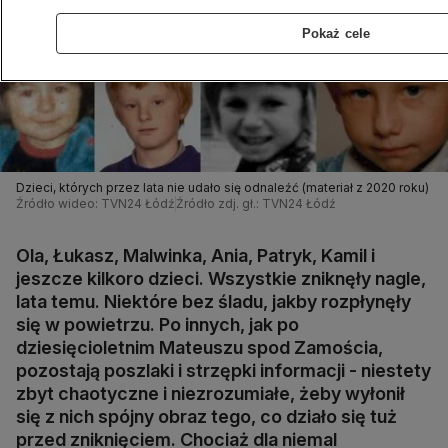
Pokaż cele
Dzieci, których przez lata nie udało się odnaleźć (materiał z 2020 roku)
Źródło wideo: TVN24 Łódź
Źródło zdj. gł.: TVN24 Łódź
Ola, Łukasz, Malwinka, Ania, Patryk, Kamil i
jeszcze kilkoro dzieci. Wszystkie zniknęły nagle,
lata temu. Niektóre bez śladu, jakby rozpłynęły
się w powietrzu. Po innych, jak po
dziesięcioletnim Mateuszu spod Zamościa,
pozostają poszlaki i strzępki informacji - niestety
zbyt chaotyczne i niezrozumiałe, żeby wyłonił
się z nich spójny obraz tego, co działo się tuż
przed zniknięciem. Chociaż dla niemal