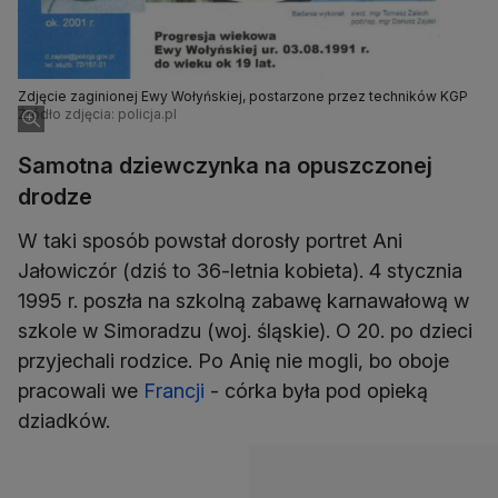
Zdjęcie zaginionej Ewy Wołyńskiej, postarzone przez techników KGP
Źródło zdjęcia: policja.pl
Samotna dziewczynka na opuszczonej
drodze
W taki sposób powstał dorosły portret Ani
Jałowiczór (dziś to 36-letnia kobieta). 4 stycznia
1995 r. poszła na szkolną zabawę karnawałową w
szkole w Simoradzu (woj. śląskie). O 20. po dzieci
przyjechali rodzice. Po Anię nie mogli, bo oboje
pracowali we
Francji
- córka była pod opieką
dziadków.