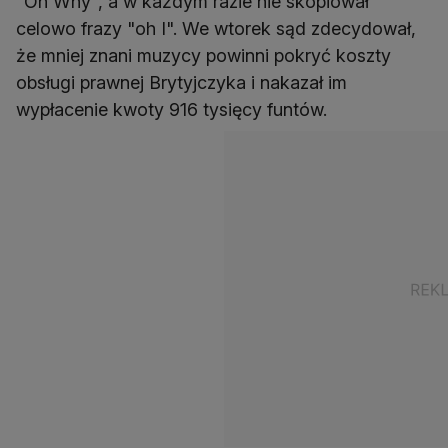
"Oh Why", a w każdym razie nie skopiował
celowo frazy "oh I". We wtorek sąd zdecydował,
że mniej znani muzycy powinni pokryć koszty
obsługi prawnej Brytyjczyka i nakazał im
wypłacenie kwoty 916 tysięcy funtów.