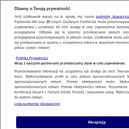
Dbamy o Twoją prywatność
Jeśli użytkownik wyrazi na to zgodę, my, nasze
podmioty stowarzys
Partnerów IAB oraz
30
innych Zaufanych Partnerów może przechowywa
użytkownika i uzyskiwać do nich dostęp w celu zapewnienia bardzi
przeglądania. Odbywa się to poprzez przetwarzanie danych os
przeglądania przechowywanych w plikach cookie. Użytkownik może udzie
KULTURA I STYL
się przetwarzaniu w oparciu o uzasadniony interes w dowolnym momencie
plików cookie i reklam”.
Ed Sheeran wygrał proces o naruszenie
Polityka Prywatności
praw autorskich w "Shape of You".
Wraz z naszymi partnerami przetwarzamy dane w celu zapewnienia:
Oskarżyciele zapłacą ponad 900 tysięcy
Przechowywanie informacji na urządzeniu lub dostęp do nich. Tworzeni
funtów
treści. Wykorzystywanie profili w celu doboru spersonalizowanych tr
spersonalizowanych reklam. Pomiar efektywności treści. Wyko
spersonalizowanych reklam. Pomiar efektywności reklam. Rozumienie o
22.06.2022, 06:25
kombinacji danych z różnych źródeł. Rozwój i ulepszanie usług. Wykor
do wyboru reklam.
Udostępnij
Lista partnerów (dostawców)
Akceptuję