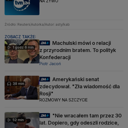
NA ŻYWO
Źródło: Reuters
Autorka/Autor: asty/kab
ZOBACZ TAKŻE:
Machulski mówi o relacji
1 godz 6 min
z przyrodnim bratem. To polityk
Konfederacji
Piotr Jacoń
Amerykański senat
38 min
zdecydował. "Zła wiadomość dla
Rosji"
ROZMOWY NA SZCZYCIE
"Nie wracałem tam przez 30
52 min
lat. Dopiero, gdy odeszli rodzice,