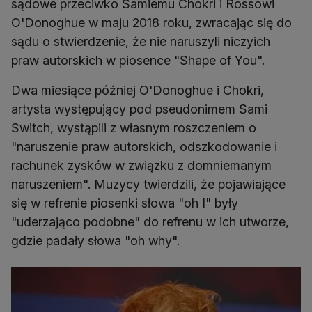
sądowe przeciwko Samiemu Chokri i Rossowi
O'Donoghue w maju 2018 roku, zwracając się do
sądu o stwierdzenie, że nie naruszyli niczyich
praw autorskich w piosence "Shape of You".
Dwa miesiące później O'Donoghue i Chokri,
artysta występujący pod pseudonimem Sami
Switch, wystąpili z własnym roszczeniem o
"naruszenie praw autorskich, odszkodowanie i
rachunek zysków w związku z domniemanym
naruszeniem". Muzycy twierdzili, że pojawiające
się w refrenie piosenki słowa "oh I" były
"uderzająco podobne" do refrenu w ich utworze,
gdzie padały słowa "oh why".