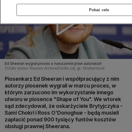
Pokaż cele
Ed Sheeran wygrał proces o naruszenie praw autorskich
Źródło wideo: Reuters Archive
Źródło zdj. gł.: Shutterstock
Piosenkarz Ed Sheeran i współpracujący z nim
autorzy piosenek wygrali w marcu proces, w
którym zarzucono im wykorzystanie innego
utworu w piosence "Shape of You". We wtorek
sąd zdecydował, że oskarżyciele Brytyjczyka -
Sami Chokri i Ross O'Donoghue - będą musieli
zapłacić ponad 900 tysięcy funtów kosztów
obsługi prawnej Sheerana.