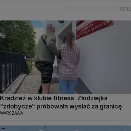
Kradzież w klubie fitness. Złodziejka
"zdobycze" próbowała wysłać za granicę
WARSZAWA