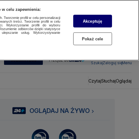
 w celu zapewnienia:
 Tworzenie profili w celu personalizacji
Akceptuję
wanych treści. Tworzenie profili w celu
ci. Wykorzystanie profili do wyboru
Rozumienie odbiorców dzięki statystyce
ulepszanie usług. Wykorzystywanie
Pokaż cele
SUBSKRYBUJ
Przejdź do
Szukaj
Zaloguj się
Menu
Czytaj
Słuchaj
Oglądaj
OGLĄDAJ NA ŻYWO