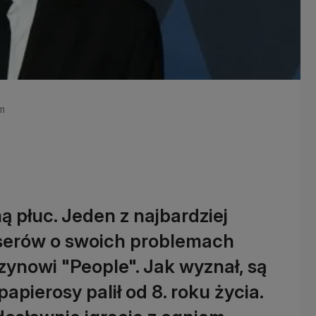
om
 płuc. Jeden z najbardziej
serów o swoich problemach
ynowi "People". Jak wyznał, są
apierosy palił od 8. roku życia.