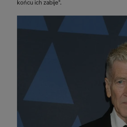
końcu ich zabije".