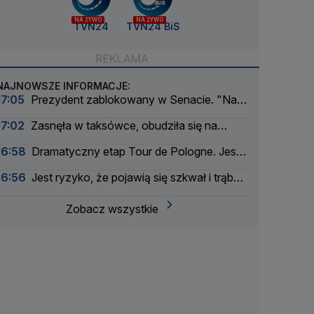
NA ŻYWO
NA ŻYWO
TVN24
TVN24 BiS
NAJNOWSZE INFORMACJE:
17:05
Prezydent zablokowany w Senacie. "Na
litość boską"
17:02
Zasnęła w taksówce, obudziła się na
obrzeżach miasta. Zarzut dla kierowcy
16:58
Dramatyczny etap Tour de Pologne. Jest
nowy lider
16:56
Jest ryzyko, że pojawią się szkwał i trąba
powietrzna
Zobacz wszystkie