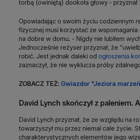
torbą (owiniętą) dookoła głowy - przyznał 
Opowiadając o swoim życiu codziennym re
fizycznej musi korzystać ze wspomagania 
na dobre w domu. - Nigdy nie lubiłem wyc
Jednocześnie reżyser przyznał, że "uwielb
robić. Jest jednak daleki od
ogłoszenia koń
zaznaczył, że nie wyklucza próby zdalneg
ZOBACZ TEŻ:
Gwiazdor "Jeziora marzeń
David Lynch skończył z paleniem. A
David Lynch przyznał, że ze względu na r
towarzyszył mu przez niemal całe życie. St
charakterystycznych elementów jego wizer