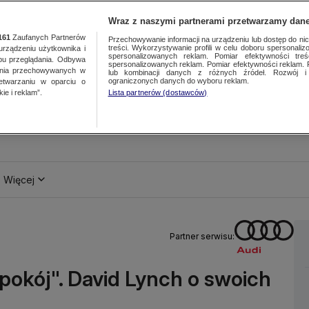
Wraz z naszymi partnerami przetwarzamy dane
161
Zaufanych Partnerów
Przechowywanie informacji na urządzeniu lub dostęp do nich.
treści. Wykorzystywanie profili w celu doboru spersonalizo
ządzeniu użytkownika i
spersonalizowanych reklam. Pomiar efektywności treś
bu przeglądania. Odbywa
spersonalizowanych reklam. Pomiar efektywności reklam. 
ania przechowywanych w
lub kombinacji danych z różnych źródeł. Rozwój i 
ograniczonych danych do wyboru reklam.
zetwarzaniu w oparciu o
ie i reklam”.
Lista partnerów (dostawców)
Więcej
Partner serwisu:
pokój". David Lynch o swoich