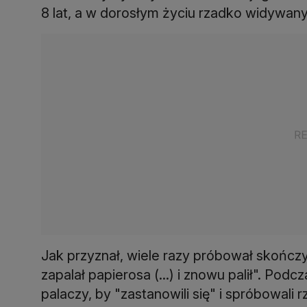
8 lat, a w dorosłym życiu rzadko widywany
Jak przyznał, wiele razy próbował skończy
zapalał papierosa (...) i znowu palił". Po
palaczy, by "zastanowili się" i spróbowali