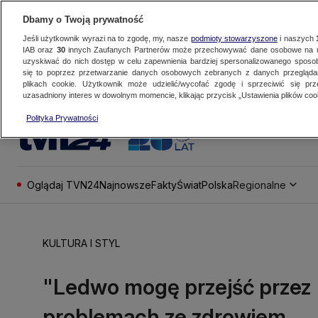
Dbamy o Twoją prywatność
Jeśli użytkownik wyrazi na to zgodę, my, nasze
podmioty stowarzyszone
i naszych
IAB oraz
30
innych Zaufanych Partnerów może przechowywać dane osobowe na ur
uzyskiwać do nich dostęp w celu zapewnienia bardziej spersonalizowanego sposo
się to poprzez przetwarzanie danych osobowych zebranych z danych przegląd
plikach cookie. Użytkownik może udzielić/wycofać zgodę i sprzeciwić się pr
uzasadniony interes w dowolnym momencie, klikając przycisk „Ustawienia plików cook
Polityka Prywatności
Oglądaj TVN24
Najnowsze
Fakty
Świat
Polska
Regionalne
KULTURA I STYL
"Ledwo mogę przejść przez 
problemach ze zdrowiem