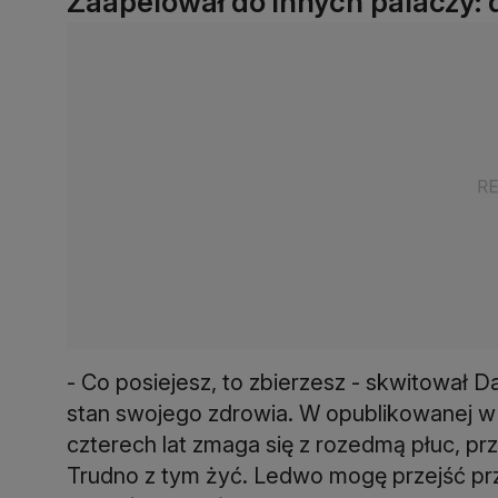
Zaapelował do innych palaczy: 
- Co posiejesz, to zbierzesz - skwitował 
stan swojego zdrowia. W opublikowanej w 
czterech lat zmaga się z rozedmą płuc, p
Trudno z tym żyć. Ledwo mogę przejść prze