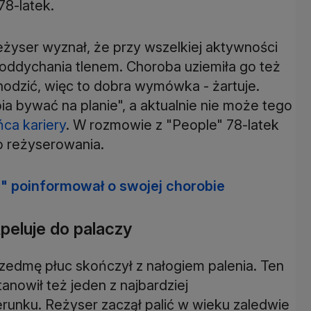
78-latek.
żyser wyznał, że przy wszelkiej aktywności
oddychania tlenem. Choroba uziemiła go też
hodzić, więc to dobra wymówka - żartuje.
ia bywać na planie", a aktualnie nie może tego
ca kariery
. W rozmowie z "People" 78-latek
o reżyserowania.
" poinformował o swojej chorobie
peluje do palaczy
ozedmę płuc skończył z nałogiem palenia. Ten
anowił też jeden z najbardziej
unku. Reżyser zaczął palić w wieku zaledwie