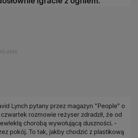
dosłownie igracie z ogniem.
David Lynch pytany przez magazyn "People" o
czwartek rozmowie reżyser zdradził, że od
rzewlekłą chorobą wywołującą duszności. -
z pokój. To tak, jakby chodzić z plastikową