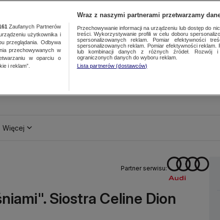
Wraz z naszymi partnerami przetwarzamy dane
161
Zaufanych Partnerów
Przechowywanie informacji na urządzeniu lub dostęp do nich.
treści. Wykorzystywanie profili w celu doboru spersonalizo
ządzeniu użytkownika i
spersonalizowanych reklam. Pomiar efektywności treś
bu przeglądania. Odbywa
spersonalizowanych reklam. Pomiar efektywności reklam. 
ania przechowywanych w
lub kombinacji danych z różnych źródeł. Rozwój i 
ograniczonych danych do wyboru reklam.
zetwarzaniu w oparciu o
ie i reklam”.
Lista partnerów (dostawców)
Więcej
Partner serwisu:
iami". Siostra Celine Dion