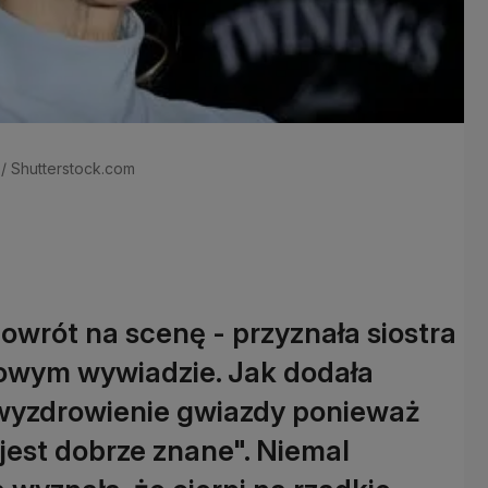
n / Shutterstock.com
powrót na scenę - przyznała siostra
nowym wywiadzie. Jak dodała
a wyzdrowienie gwiazdy ponieważ
e jest dobrze znane". Niemal