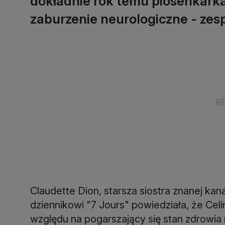
dokładnie rok temu piosenkarka 
zaburzenie neurologiczne - zes
Claudette Dion, starsza siostra znanej ka
dziennikowi "7 Jours" powiedziała, że Cel
względu na pogarszający się stan zdrowia ni