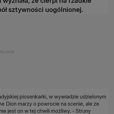
wyznała, że cierpi na rzadkie
pół sztywności uogólnionej.
nadyjskiej piosenkarki, w wywiadzie udzielonym
ine Dion marzy o powrocie na scenie, ale ze
e jest on w tej chwili możliwy. - Struny