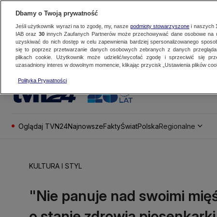
Dbamy o Twoją prywatność
Jeśli użytkownik wyrazi na to zgodę, my, nasze
podmioty stowarzyszone
i naszych
IAB oraz
30
innych Zaufanych Partnerów może przechowywać dane osobowe na ur
uzyskiwać do nich dostęp w celu zapewnienia bardziej spersonalizowanego sposo
się to poprzez przetwarzanie danych osobowych zebranych z danych przegląd
plikach cookie. Użytkownik może udzielić/wycofać zgodę i sprzeciwić się pr
uzasadniony interes w dowolnym momencie, klikając przycisk „Ustawienia plików cook
Polityka Prywatności
Oglądaj TVN24
Najnowsze
Fakty
Świat
Polska
Regionalne
KULTURA I STYL
"Nie panuje nad swoimi mięśn
o stanie zdrowia piosenkarki