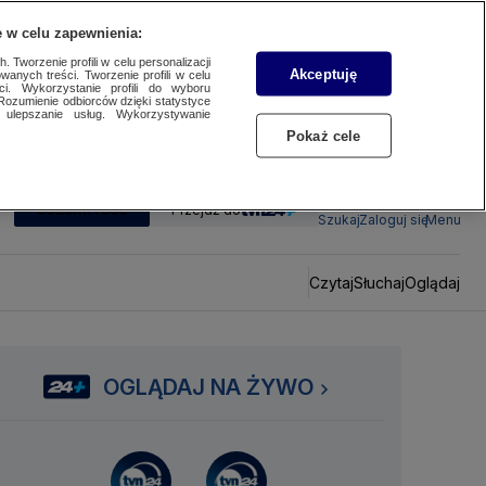
 w celu zapewnienia:
 Tworzenie profili w celu personalizacji
Akceptuję
wanych treści. Tworzenie profili w celu
ci. Wykorzystanie profili do wyboru
Rozumienie odbiorców dzięki statystyce
ulepszanie usług. Wykorzystywanie
Pokaż cele
SUBSKRYBUJ
Przejdź do
Szukaj
Zaloguj się
Menu
Czytaj
Słuchaj
Oglądaj
OGLĄDAJ NA ŻYWO