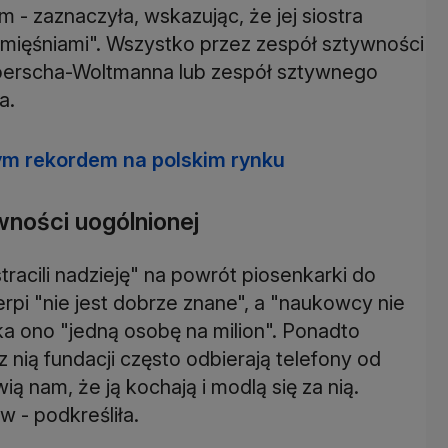
m - zaznaczyła, wskazując, że jej siostra
i mięśniami". Wszystko przez zespół sztywności
Moerscha-Woltmanna lub zespół sztywnego
a.
ym rekordem na polskim rynku
wności uogólnionej
tracili nadzieję" na powrót piosenkarki do
rpi "nie jest dobrze znane", a "naukowcy nie
ka ono "jedną osobę na milion". Ponadto
 nią fundacji często odbierają telefony od
ą nam, że ją kochają i modlą się za nią.
 - podkreśliła.