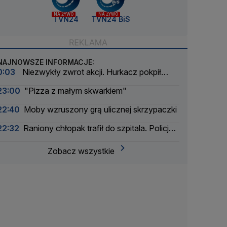
NA ŻYWO
NA ŻYWO
TVN24
TVN24 BiS
NAJNOWSZE INFORMACJE:
0:03
Niezwykły zwrot akcji. Hurkacz pokpił
sprawę
23:00
"Pizza z małym skwarkiem"
22:40
Moby wzruszony grą ulicznej skrzypaczki
22:32
Raniony chłopak trafił do szpitala. Policja
zatrzymała dwóch 16-latków
Zobacz wszystkie