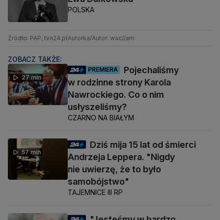
POLSKA
Źródło: PAP, tvn24.pl
Autorka/Autor: wac//am
ZOBACZ TAKŻE:
Pojechaliśmy
PREMIERA
27 min
w rodzinne strony Karola
Nawrockiego. Co o nim
usłyszeliśmy?
CZARNO NA BIAŁYM
Dziś mija 15 lat od śmierci
57 min
Andrzeja Leppera. "Nigdy
nie uwierzę, że to było
samobójstwo"
TAJEMNICE III RP
"Jesteśmy w bardzo