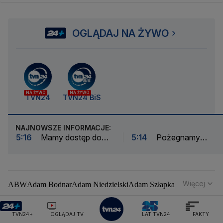
OGLĄDAJ NA ŻYWO
NA ŻYWO
NA ŻYWO
TVN24
TVN24 BiS
NAJNOWSZE INFORMACJE:
5:16
Mamy dostęp do
5:14
Pożegnamy
nowoczesnych terapii. Ale
Morozowskiego, rocznic
tylko na papierze
Nawrockiego, burze i
interwencje
Więcej
ABW
Adam Bodnar
Adam Niedzielski
Adam Szłapka
Administracja Donalda Trumpa
Agencja Bezpieczeństwa Wewnętrznego
Agrounia
TVN24+
OGLĄDAJ TV
LAT TVN24
FAKTY
Alaksandr Łukaszenka
Aleksander Kwaśniewski