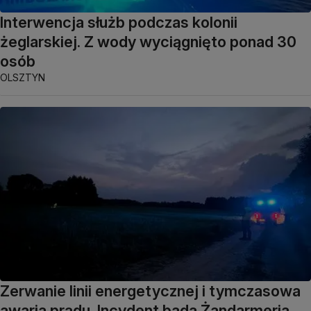
Interwencja służb podczas kolonii
żeglarskiej. Z wody wyciągnięto ponad 30
osób
OLSZTYN
Zerwanie linii energetycznej i tymczasowa
awaria prądu. Incydent bada Żandarmeria