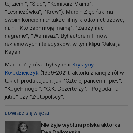
tej ziemi", "Ślad", "Komisarz Mama",
"Leśniczówka", "Krew"). Marcin Ziębiński na
swoim koncie miał także filmy krótkometrażowe,
m.in. "Kto zabił moją mamę", "Zatrzymać
nagranie", "Wernisaż". Był autorem filmów
reklamowych i teledysków, w tym klipu "Jaka ja
Kayah".
Marcin Ziębiński był synem
Krystyny
Kołodziejczyk
(1939-2021), aktorki znanej z ról w
takich produkcjach, jak "Czterej pancerni i pies",
"Kogel-mogel", "C.K. Dezerterzy", "Pogoda na
jutro" czy "Złotopolscy".
DOWIEDZ SIĘ WIĘCEJ:
Nie żyje wybitna polska aktorka
Ewa Dałkowska