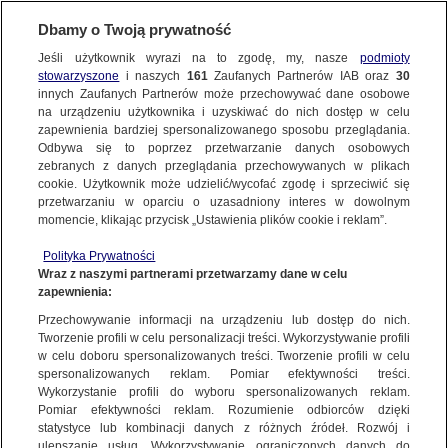
Dbamy o Twoją prywatność
SUBSKRYBUJ
Jeśli użytkownik wyrazi na to zgodę, my, nasze
podmioty
stowarzyszone
i naszych
161
Zaufanych Partnerów IAB oraz
30
KULTURA I STYL
innych Zaufanych Partnerów może przechowywać dane osobowe
na urządzeniu użytkownika i uzyskiwać do nich dostęp w celu
Nie żyje reżyser Marcin Ziębiński.
zapewnienia bardziej spersonalizowanego sposobu przeglądania.
"Cudowne dziecko polskiego kina"
Odbywa się to poprzez przetwarzanie danych osobowych
zebranych z danych przeglądania przechowywanych w plikach
cookie. Użytkownik może udzielić/wycofać zgodę i sprzeciwić się
9.06.2025, 08:34
przetwarzaniu w oparciu o uzasadniony interes w dowolnym
momencie, klikając przycisk „Ustawienia plików cookie i reklam”.
Posłuchaj artykułu
Polityka Prywatności
Czyta lektor AI
Wraz z naszymi partnerami przetwarzamy dane w celu
zapewnienia:
Przechowywanie informacji na urządzeniu lub dostęp do nich.
Tworzenie profili w celu personalizacji treści. Wykorzystywanie profili
w celu doboru spersonalizowanych treści. Tworzenie profili w celu
spersonalizowanych reklam. Pomiar efektywności treści.
Wykorzystanie profili do wyboru spersonalizowanych reklam.
Pomiar efektywności reklam. Rozumienie odbiorców dzięki
statystyce lub kombinacji danych z różnych źródeł. Rozwój i
ulepszanie usług. Wykorzystywanie ograniczonych danych do