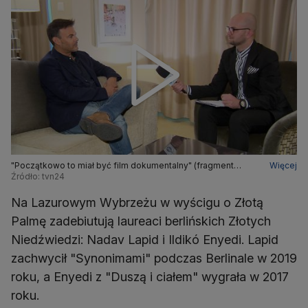
"Początkowo to miał być film dokumentalny" (fragment
Więcej
rozmowy z Francoisem Ozonem z września 2019 roku)
Źródło: tvn24
Na Lazurowym Wybrzeżu w wyścigu o Złotą
Palmę zadebiutują laureaci berlińskich Złotych
Niedźwiedzi: Nadav Lapid i Ildikó Enyedi. Lapid
zachwycił "Synonimami" podczas Berlinale w 2019
roku, a Enyedi z "Duszą i ciałem" wygrała w 2017
roku.