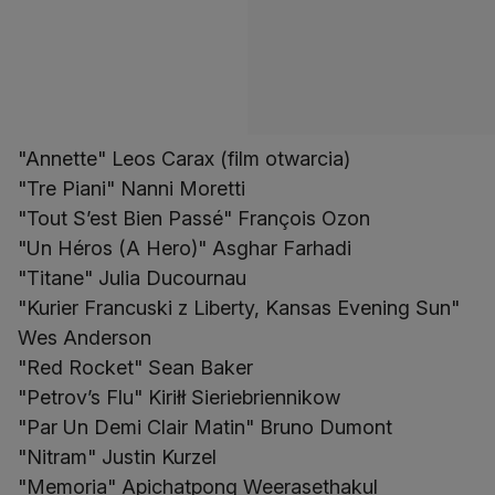
"Annette" Leos Carax (film otwarcia)
"Tre Piani" Nanni Moretti
"Tout S’est Bien Passé" François Ozon
"Un Héros (A Hero)" Asghar Farhadi
"Titane" Julia Ducournau
"Kurier Francuski z Liberty, Kansas Evening Sun"
Wes Anderson
"Red Rocket" Sean Baker
"Petrov’s Flu" Kiriłł Sieriebriennikow
"Par Un Demi Clair Matin" Bruno Dumont
"Nitram" Justin Kurzel
"Memoria" Apichatpong Weerasethakul