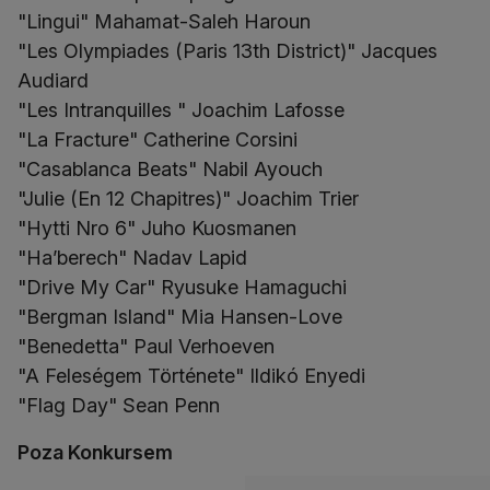
"Lingui" Mahamat-Saleh Haroun
"Les Olympiades (Paris 13th District)" Jacques
Audiard
"Les Intranquilles " Joachim Lafosse
"La Fracture" Catherine Corsini
"Casablanca Beats" Nabil Ayouch
"Julie (En 12 Chapitres)" Joachim Trier
"Hytti Nro 6" Juho Kuosmanen
"Ha’berech" Nadav Lapid
"Drive My Car" Ryusuke Hamaguchi
"Bergman Island" Mia Hansen-Love
"Benedetta" Paul Verhoeven
"A Feleségem Története" Ildikó Enyedi
"Flag Day" Sean Penn
Poza Konkursem