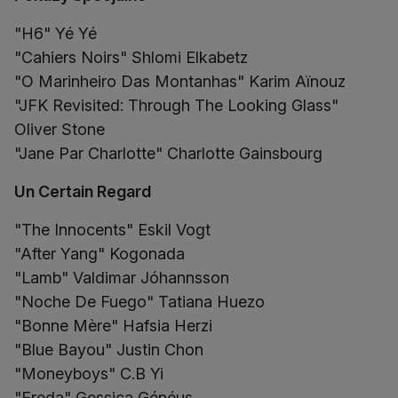
"H6" Yé Yé
"Cahiers Noirs" Shlomi Elkabetz
"O Marinheiro Das Montanhas" Karim Aïnouz
"JFK Revisited: Through The Looking Glass"
Oliver Stone
"Jane Par Charlotte" Charlotte Gainsbourg
Un Certain Regard
"The Innocents" Eskil Vogt
"After Yang" Kogonada
"Lamb" Valdimar Jóhannsson
"Noche De Fuego" Tatiana Huezo
"Bonne Mère" Hafsia Herzi
"Blue Bayou" Justin Chon
"Moneyboys" C.B Yi
"Freda" Gessica Généus