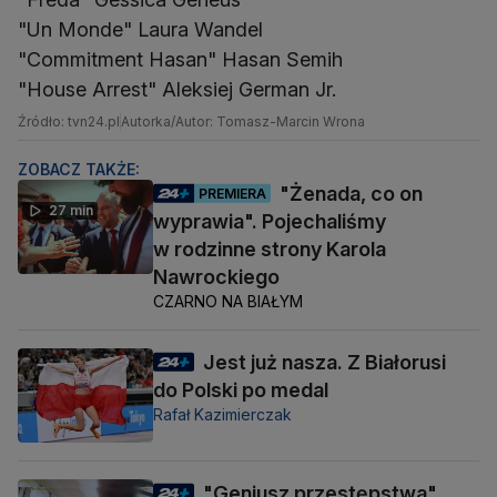
"Un Monde" Laura Wandel
"Commitment Hasan" Hasan Semih
"House Arrest" Aleksiej German Jr.
Źródło: tvn24.pl
Autorka/Autor: Tomasz-Marcin Wrona
ZOBACZ TAKŻE:
"Żenada, co on
PREMIERA
27 min
wyprawia". Pojechaliśmy
w rodzinne strony Karola
Nawrockiego
CZARNO NA BIAŁYM
Jest już nasza. Z Białorusi
do Polski po medal
Rafał Kazimierczak
"Geniusz przestępstwa"