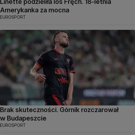
Linette podzieliła los Fręch. 18-letnia
Amerykanka za mocna
EUROSPORT
Brak skuteczności. Górnik rozczarował
w Budapeszcie
EUROSPORT