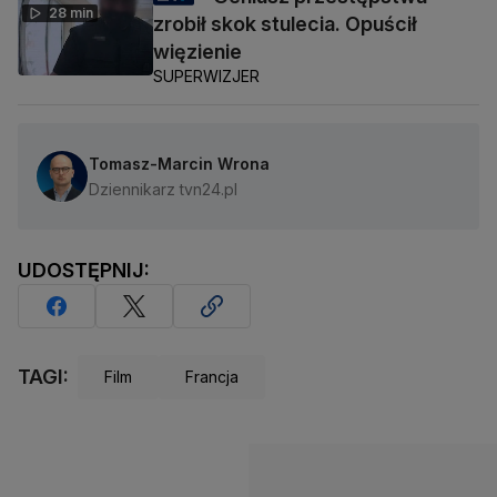
28 min
zrobił skok stulecia. Opuścił
więzienie
SUPERWIZJER
Tomasz-Marcin Wrona
Dziennikarz tvn24.pl
UDOSTĘPNIJ:
TAGI:
Film
Francja