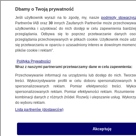
Dbamy o Twoją prywatność
Jeśli użytkownik wyrazi na to zgodę, my, nasze
podmioty stowarzys
Partnerów IAB oraz
30
innych Zaufanych Partnerów może przechowywa
użytkownika i uzyskiwać do nich dostęp w celu zapewnienia bardzi
przeglądania. Odbywa się to poprzez przetwarzanie danych os
przeglądania przechowywanych w plikach cookie. Użytkownik może udzie
KULTURA I STYL
się przetwarzaniu w oparciu o uzasadniony interes w dowolnym momencie
plików cookie i reklam”.
Powrót mistrzów kina na Lazurowe
Polityka Prywatności
Wybrzeże, Jodie Foster z Honorową Złotą
Wraz z naszymi partnerami przetwarzamy dane w celu zapewnienia:
Palmą. Cannes bez Polaków
Przechowywanie informacji na urządzeniu lub dostęp do nich. Tworzeni
treści. Wykorzystywanie profili w celu doboru spersonalizowanych tr
spersonalizowanych reklam. Pomiar efektywności treści. Wyko
Tomasz-Marcin Wrona
spersonalizowanych reklam. Pomiar efektywności reklam. Rozumienie o
3.06.2021, 15:11
kombinacji danych z różnych źródeł. Rozwój i ulepszanie usług. Wykor
do wyboru reklam.
Lista partnerów (dostawców)
Udostępnij
Międzynarodowy Festiwal Filmowy w Cannes,
Akceptuję
jedna z najbardziej prestiżowych imprez świata