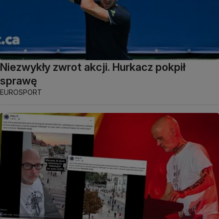
Niezwykły zwrot akcji. Hurkacz pokpił
sprawę
EUROSPORT