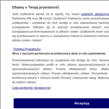
Dbamy o Twoją prywatność
Jeśli użytkownik wyrazi na to zgodę, my, nasze
podmioty stowarzys
Partnerów IAB oraz
30
innych Zaufanych Partnerów może przechowywa
użytkownika i uzyskiwać do nich dostęp w celu zapewnienia bardzi
przeglądania. Odbywa się to poprzez przetwarzanie danych os
przeglądania przechowywanych w plikach cookie. Użytkownik może udzie
KRAKÓW
się przetwarzaniu w oparciu o uzasadniony interes w dowolnym momencie
plików cookie i reklam”.
W Tatrach zeszła lawina. Ratownicy
Polityka Prywatności
wyciągnęli jedną osobę
Wraz z naszymi partnerami przetwarzamy dane w celu zapewnienia:
Przechowywanie informacji na urządzeniu lub dostęp do nich. Tworzeni
14.03.2025, 12:20
Aktualizacja:
14.03.2025, 13:05
treści. Wykorzystywanie profili w celu doboru spersonalizowanych tr
spersonalizowanych reklam. Pomiar efektywności treści. Wyko
spersonalizowanych reklam. Pomiar efektywności reklam. Rozumienie o
Udostępnij
kombinacji danych z różnych źródeł. Rozwój i ulepszanie usług. Wykor
do wyboru reklam.
Lista partnerów (dostawców)
Akceptuję