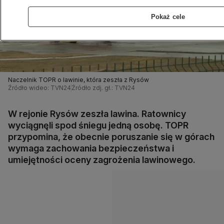
Pokaż cele
Naczelnik TOPR o lawinie, która zeszła z Rysów
Źródło wideo: TVN24
Źródło zdj. gł.: TVN24
W rejonie Rysów zeszła lawina. Ratownicy
wyciągnęli spod śniegu jedną osobę. TOPR
przypomina, że obecnie poruszanie się w górach
wymaga zachowania bezpieczeństwa i
umiejętności oceny zagrożenia lawinowego.