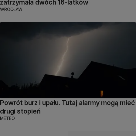
zatrzymała dwóch 16-latków
WROCŁAW
Powrót burz i upału. Tutaj alarmy mogą mieć
drugi stopień
METEO