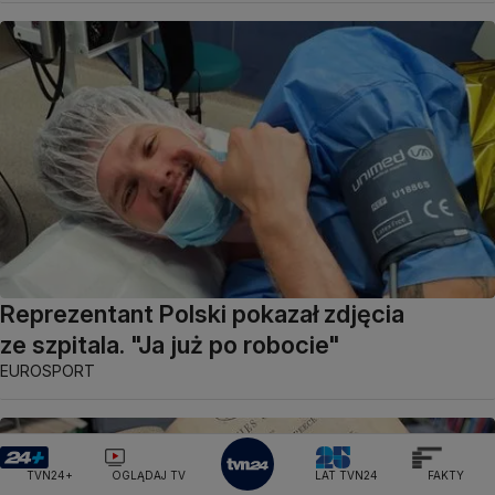
Reprezentant Polski pokazał zdjęcia
ze szpitala. "Ja już po robocie"
EUROSPORT
TVN24+
OGLĄDAJ TV
LAT TVN24
FAKTY