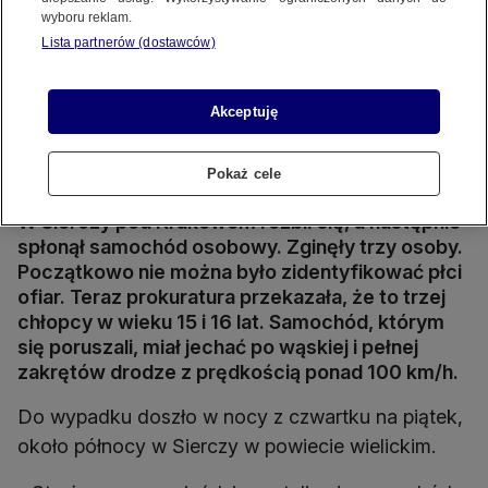
wyboru reklam.
Lista partnerów (dostawców)
Akceptuję
Tragiczny wypadek w Sierczy
Źródło wideo: TVN24
Źródło zdj. gł.: KPP Wieliczka
Pokaż cele
W Sierczy pod Krakowem rozbił się, a następnie
spłonął samochód osobowy. Zginęły trzy osoby.
Początkowo nie można było zidentyfikować płci
ofiar. Teraz prokuratura przekazała, że to trzej
chłopcy w wieku 15 i 16 lat. Samochód, którym
się poruszali, miał jechać po wąskiej i pełnej
zakrętów drodze z prędkością ponad 100 km/h.
Do wypadku doszło w nocy z czwartku na piątek,
około północy w Sierczy w powiecie wielickim.