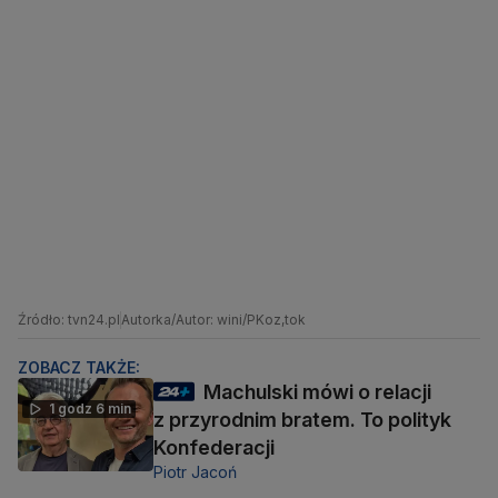
Źródło: tvn24.pl
Autorka/Autor: wini/PKoz,tok
ZOBACZ TAKŻE:
Machulski mówi o relacji
1 godz 6 min
z przyrodnim bratem. To polityk
Konfederacji
Piotr Jacoń