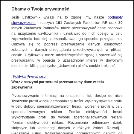
Dbamy o Twoją prywatność
SUBSKRYBUJ
Jeśli użytkownik wyrazi na to zgodę, my, nasze
podmioty
stowarzyszone
i naszych
161
Zaufanych Partnerów IAB oraz
30
KRAKÓW
innych Zaufanych Partnerów może przechowywać dane osobowe
na urządzeniu użytkownika i uzyskiwać do nich dostęp w celu
"Cały samochód w ogniu". Prokuratura:
zapewnienia bardziej spersonalizowanego sposobu przeglądania.
nastolatek zabrał rodzicom auto, zginął
Odbywa się to poprzez przetwarzanie danych osobowych
zebranych z danych przeglądania przechowywanych w plikach
razem z kolegami
cookie. Użytkownik może udzielić/wycofać zgodę i sprzeciwić się
przetwarzaniu w oparciu o uzasadniony interes w dowolnym
29.08.2025, 07:32
Aktualizacja:
30.08.2025, 09:40
momencie, klikając przycisk „Ustawienia plików cookie i reklam”.
Polityka Prywatności
Posłuchaj artykułu
Wraz z naszymi partnerami przetwarzamy dane w celu
Czyta lektor AI
zapewnienia:
Przechowywanie informacji na urządzeniu lub dostęp do nich.
Tworzenie profili w celu personalizacji treści. Wykorzystywanie profili
w celu doboru spersonalizowanych treści. Tworzenie profili w celu
spersonalizowanych reklam. Pomiar efektywności treści.
Wykorzystanie profili do wyboru spersonalizowanych reklam.
Pomiar efektywności reklam. Rozumienie odbiorców dzięki
statystyce lub kombinacji danych z różnych źródeł. Rozwój i
ulepszanie usług. Wykorzystywanie ograniczonych danych do