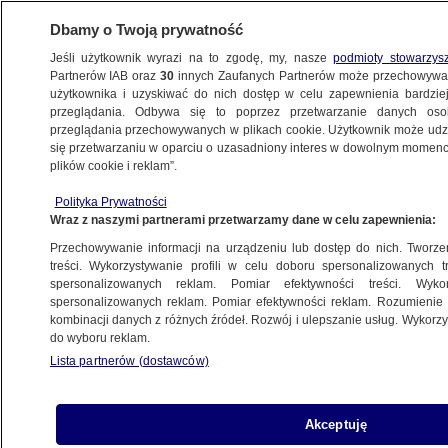
Dbamy o Twoją prywatność
Jeśli użytkownik wyrazi na to zgodę, my, nasze
podmioty stowarzys
Partnerów IAB oraz
30
innych Zaufanych Partnerów może przechowywa
użytkownika i uzyskiwać do nich dostęp w celu zapewnienia bardzi
przeglądania. Odbywa się to poprzez przetwarzanie danych os
przeglądania przechowywanych w plikach cookie. Użytkownik może udzie
KRAKÓW
się przetwarzaniu w oparciu o uzasadniony interes w dowolnym momencie
plików cookie i reklam”.
Rehabilitacja po COVID-19 nie tylko dla
Polityka Prywatności
dorosłych, potrzebują jej też dzieci
Wraz z naszymi partnerami przetwarzamy dane w celu zapewnienia:
Przechowywanie informacji na urządzeniu lub dostęp do nich. Tworzeni
17.01.2022, 11:04
treści. Wykorzystywanie profili w celu doboru spersonalizowanych tr
spersonalizowanych reklam. Pomiar efektywności treści. Wyko
spersonalizowanych reklam. Pomiar efektywności reklam. Rozumienie o
Udostępnij
kombinacji danych z różnych źródeł. Rozwój i ulepszanie usług. Wykor
do wyboru reklam.
Lista partnerów (dostawców)
Akceptuję