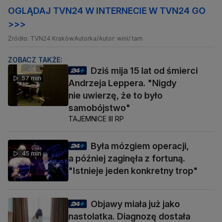
OGLĄDAJ TVN24 W INTERNECIE W TVN24 GO
>>>
Źródło: TVN24 Kraków
Autorka/Autor: wini/ tam
ZOBACZ TAKŻE:
Dziś mija 15 lat od śmierci
57 min
Andrzeja Leppera. "Nigdy
nie uwierzę, że to było
samobójstwo"
TAJEMNICE III RP
Była mózgiem operacji,
45 min
a później zaginęła z fortuną.
"Istnieje jeden konkretny trop"
Objawy miała już jako
nastolatka. Diagnozę dostała