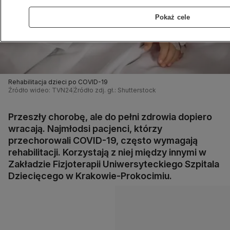
Pokaż cele
Rehabilitacja dzieci po COVID-19
Źródło wideo: TVN24
Źródło zdj. gł.: Shutterstock
Przeszły chorobę, ale do pełni zdrowia dopiero
wracają. Najmłodsi pacjenci, którzy
przechorowali COVID-19, często wymagają
rehabilitacji. Korzystają z niej między innymi w
Zakładzie Fizjoterapii Uniwersyteckiego Szpitala
Dziecięcego w Krakowie-Prokocimiu.