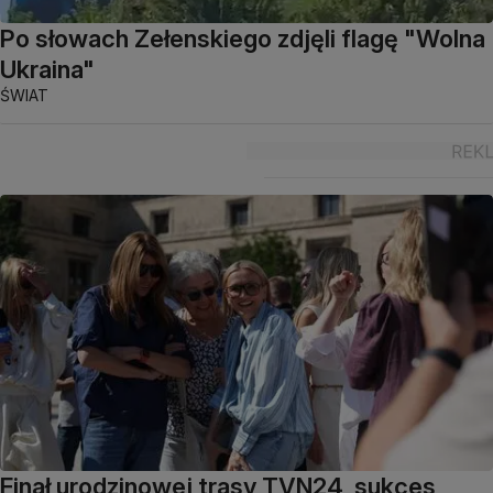
Po słowach Zełenskiego zdjęli flagę "Wolna
Ukraina"
ŚWIAT
Finał urodzinowej trasy TVN24, sukces