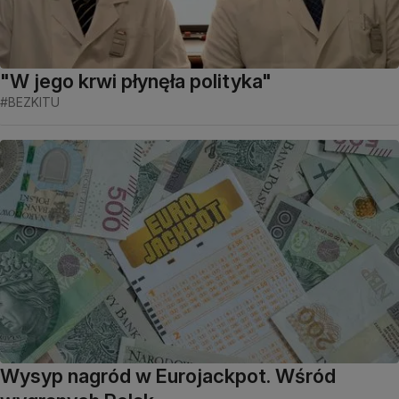
"W jego krwi płynęła polityka"
#BEZKITU
Wysyp nagród w Eurojackpot. Wśród