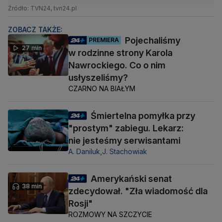
Źródło: TVN24, tvn24.pl
ZOBACZ TAKŻE:
Pojechaliśmy
PREMIERA
27 min
w rodzinne strony Karola
Nawrockiego. Co o nim
usłyszeliśmy?
CZARNO NA BIAŁYM
Śmiertelna pomyłka przy
"prostym" zabiegu. Lekarz:
nie jesteśmy serwisantami
A. Daniluk,
J. Stachowiak
Amerykański senat
38 min
zdecydował. "Zła wiadomość dla
Rosji"
ROZMOWY NA SZCZYCIE