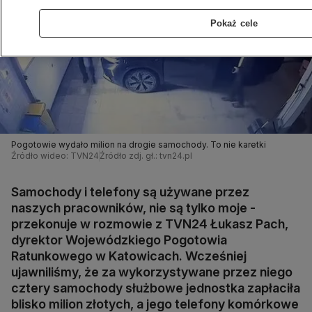
Pokaż cele
Pogotowie wydało milion na drogie samochody. To nie karetki
Źródło wideo: TVN24
Źródło zdj. gł.: tvn24.pl
Samochody i telefony są używane przez
naszych pracowników, nie są tylko moje -
przekonuje w rozmowie z TVN24 Łukasz Pach,
dyrektor Wojewódzkiego Pogotowia
Ratunkowego w Katowicach. Wcześniej
ujawniliśmy, że za wykorzystywane przez niego
cztery samochody służbowe jednostka zapłaciła
blisko milion złotych, a jego telefony komórkowe