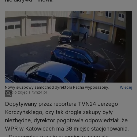
Nowy służbowy samochód dyrektora Pacha wyposażony
Więcej
jest w sygnały świetlne, choć nie ma statusu pojazdu
Źródło zdjęcia: tvn24.pl
uprzywilejowanego (stan na 16.04.2026)
Dopytywany przez reportera TVN24 Jerzego
Korczyńskiego, czy tak drogie zakupy były
niezbędne, dyrektor pogotowia odpowiedział, że
WPR w Katowicach ma 38 miejsc stacjonowania.
- Pracownicy oraz ja przemieszczamy się