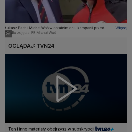
Łukasz Pach i Michał Woś w ostatnim dniu kampanii przed
Więcej
wyborami w 2024 roku
Źródło zdjęcia: FB Michał Woś
OGLĄDAJ: TVN24
Ten i inne materiały obejrzysz w subskrypcji