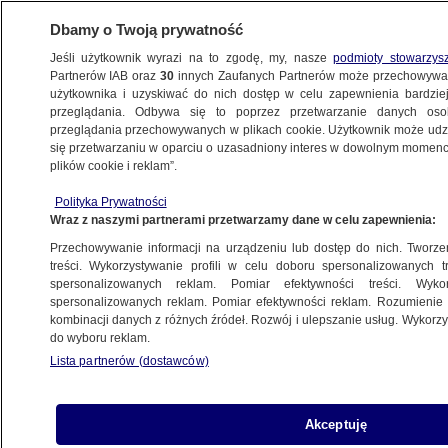
Dbamy o Twoją prywatność
Jeśli użytkownik wyrazi na to zgodę, my, nasze
podmioty stowarzys
Partnerów IAB oraz
30
innych Zaufanych Partnerów może przechowywa
użytkownika i uzyskiwać do nich dostęp w celu zapewnienia bardzi
przeglądania. Odbywa się to poprzez przetwarzanie danych os
przeglądania przechowywanych w plikach cookie. Użytkownik może udzie
KATOWICE
się przetwarzaniu w oparciu o uzasadniony interes w dowolnym momencie
plików cookie i reklam”.
Samochody za milion, co rok nowy telefon.
Polityka Prywatności
Dyrektor pogotowia: to nie tylko moje
Wraz z naszymi partnerami przetwarzamy dane w celu zapewnienia:
Przechowywanie informacji na urządzeniu lub dostęp do nich. Tworzeni
Oprac.
Bartłomiej Plewnia
treści. Wykorzystywanie profili w celu doboru spersonalizowanych tr
spersonalizowanych reklam. Pomiar efektywności treści. Wyko
14.05.2026, 16:07
spersonalizowanych reklam. Pomiar efektywności reklam. Rozumienie o
kombinacji danych z różnych źródeł. Rozwój i ulepszanie usług. Wykor
do wyboru reklam.
Posłuchaj artykułu
Czyta lektor AI
Lista partnerów (dostawców)
Akceptuję