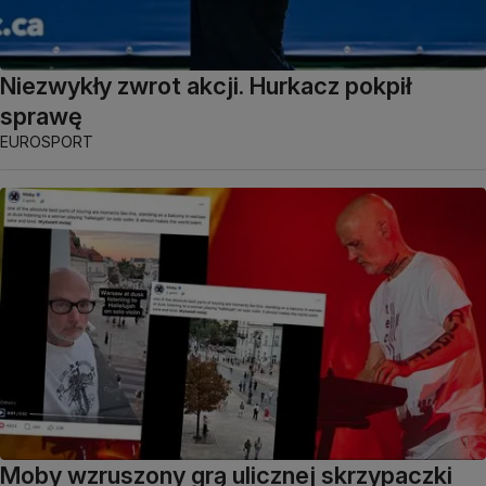
Niezwykły zwrot akcji. Hurkacz pokpił
sprawę
EUROSPORT
Moby wzruszony grą ulicznej skrzypaczki