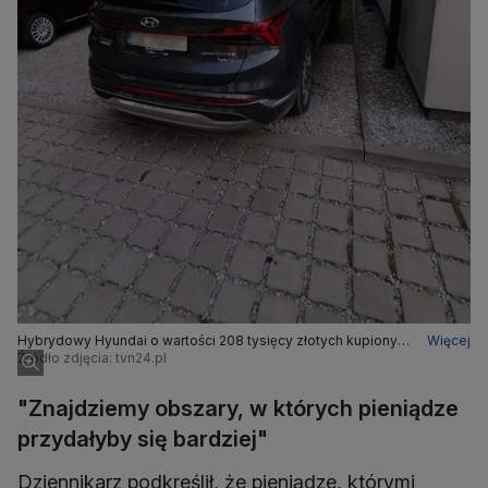
Hybrydowy Hyundai o wartości 208 tysięcy złotych kupiony
Więcej
przez pogotowie ratunkowe w Katowicach
Źródło zdjęcia: tvn24.pl
"Znajdziemy obszary, w których pieniądze
przydałyby się bardziej"
Dziennikarz podkreślił, że pieniądze, którymi