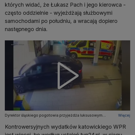
których widać, że Łukasz Pach i jego kierowca -
często oddzielnie - wyjeżdżają służbowymi
samochodami po południu, a wracają dopiero
następnego dnia.
Dyrektor śląskiego pogotowia przyjeżdża luksusowym
Więcej
autem do pracy
Kontrowersyjnych wydatków katowickiego WPR
jest więcej, bo według ustaleń tvn24.pl, w ciągu