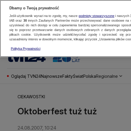
Dbamy o Twoją prywatność
Jeśli użytkownik wyrazi na to zgodę, my, nasze
podmioty stowarzyszone
i naszych
IAB oraz
30
innych Zaufanych Partnerów może przechowywać dane osobowe na ur
uzyskiwać do nich dostęp w celu zapewnienia bardziej spersonalizowanego sposo
się to poprzez przetwarzanie danych osobowych zebranych z danych przegląd
plikach cookie. Użytkownik może udzielić/wycofać zgodę i sprzeciwić się pr
uzasadniony interes w dowolnym momencie, klikając przycisk „Ustawienia plików cook
Polityka Prywatności
Oglądaj TVN24
Najnowsze
Fakty
Świat
Polska
Regionalne
CIEKAWOSTKI
Oktoberfest tuż tuż
24.08.2007, 10:24