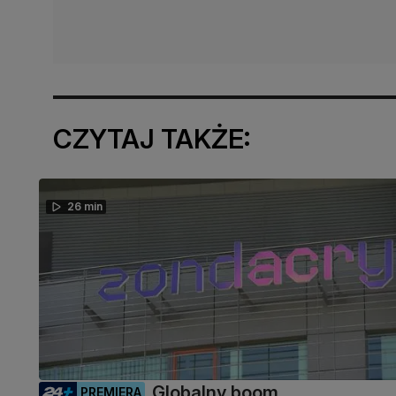
CZYTAJ TAKŻE:
26 min
Globalny boom
PREMIERA