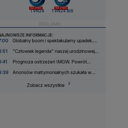
NA ŻYWO
NA ŻYWO
TVN24
TVN24 BiS
NAJNOWSZE INFORMACJE:
7:00
Globalny boom i spektakularny upadek.
Czy kryptoaferze można było zapobiec?
6:51
"Człowiek legenda" naszej urodzinowej
trasy. Przemierzył tysiące kilometrów
6:41
Prognoza ostrzeżeń IMGW. Powrót
skwaru na horyzoncie
6:39
Anonsów matrymonialnych szukała w
gazetach, do rosołu i flaków sypała środek
nasenny
Zobacz wszystkie