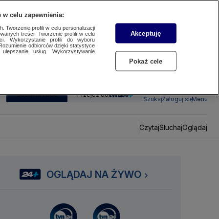
 w celu zapewnienia:
 Tworzenie profili w celu personalizacji
Akceptuję
wanych treści. Tworzenie profili w celu
ci. Wykorzystanie profili do wyboru
Rozumienie odbiorców dzięki statystyce
ulepszanie usług. Wykorzystywanie
Pokaż cele
SUBSKRYBUJ
Przejdź do
Szukaj
Zaloguj się
Menu
Czytaj
Słuchaj
Oglądaj
OGLĄDAJ NA ŻYWO