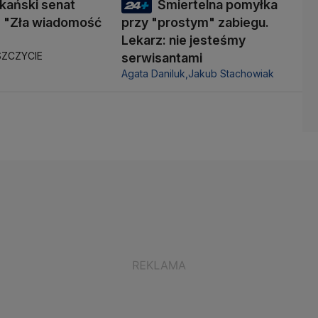
kański senat
Śmiertelna pomyłka
 "Zła wiadomość
przy "prostym" zabiegu.
Lekarz: nie jesteśmy
ZCZYCIE
serwisantami
Agata Daniluk,
Jakub Stachowiak