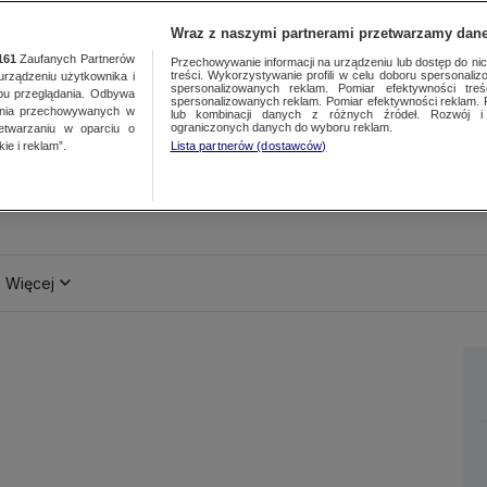
Wraz z naszymi partnerami przetwarzamy dane
161
Zaufanych Partnerów
Przechowywanie informacji na urządzeniu lub dostęp do nich.
treści. Wykorzystywanie profili w celu doboru spersonalizo
ządzeniu użytkownika i
spersonalizowanych reklam. Pomiar efektywności treś
bu przeglądania. Odbywa
spersonalizowanych reklam. Pomiar efektywności reklam. 
ania przechowywanych w
lub kombinacji danych z różnych źródeł. Rozwój i 
ograniczonych danych do wyboru reklam.
zetwarzaniu w oparciu o
ie i reklam”.
Lista partnerów (dostawców)
Więcej