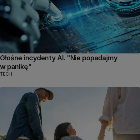
Głośne incydenty AI. "Nie popadajmy
w panikę"
TECH