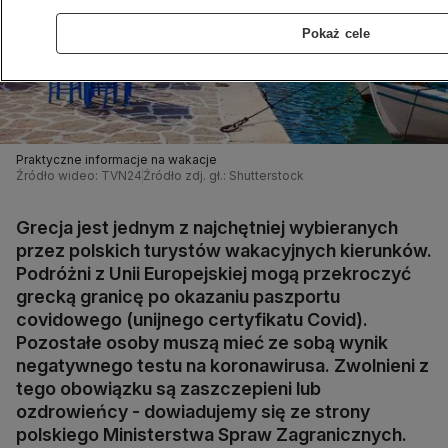
Pokaż cele
Praktyczne informacje na wakacje
Źródło wideo: TVN24
Źródło zdj. gł.: Shutterstock
Grecja jest jednym z najchętniej wybieranych
przez polskich turystów wakacyjnych kierunków.
Podróżni z Unii Europejskiej mogą przekroczyć
grecką granicę po okazaniu paszportu
covidowego (unijnego certyfikatu Covid).
Pozostałe osoby muszą mieć ze sobą wynik
negatywnego testu na koronawirusa. Zwolnieni z
tego obowiązku są zaszczepieni lub
ozdrowieńcy - dowiadujemy się ze strony
polskiego Ministerstwa Spraw Zagranicznych.