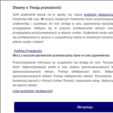
Dbamy o Twoją prywatność
Jeśli użytkownik wyrazi na to zgodę, my, nasze
podmioty stowarzys
Partnerów IAB oraz
30
innych Zaufanych Partnerów może przechowywa
BIZNES
użytkownika i uzyskiwać do nich dostęp w celu zapewnienia bardzi
przeglądania. Odbywa się to poprzez przetwarzanie danych os
przeglądania przechowywanych w plikach cookie. Użytkownik może udzie
ZE ŚWIATA
się przetwarzaniu w oparciu o uzasadniony interes w dowolnym momencie
plików cookie i reklam”.
Wakacje w Grecji. Jakie zasady
Polityka Prywatności
i obostrzenia obowiązują turystów?
Wraz z naszymi partnerami przetwarzamy dane w celu zapewnienia:
Przechowywanie informacji na urządzeniu lub dostęp do nich. Tworzeni
1.07.2021, 06:00
treści. Wykorzystywanie profili w celu doboru spersonalizowanych tr
spersonalizowanych reklam. Pomiar efektywności treści. Wyko
spersonalizowanych reklam. Pomiar efektywności reklam. Rozumienie o
Udostępnij
kombinacji danych z różnych źródeł. Rozwój i ulepszanie usług. Wykor
do wyboru reklam.
Lista partnerów (dostawców)
Akceptuję