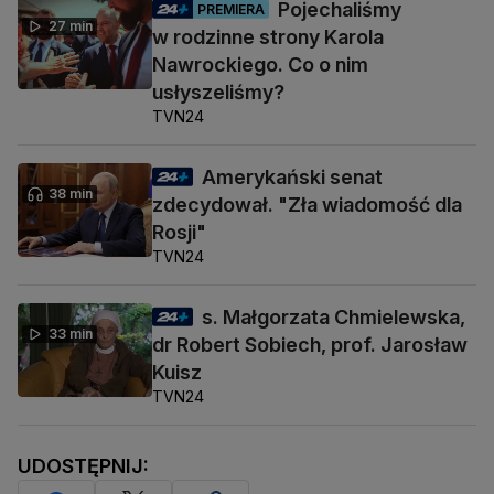
Pojechaliśmy
PREMIERA
27 min
w rodzinne strony Karola
Nawrockiego. Co o nim
usłyszeliśmy?
TVN24
Amerykański senat
38 min
zdecydował. "Zła wiadomość dla
Rosji"
TVN24
s. Małgorzata Chmielewska,
33 min
dr Robert Sobiech, prof. Jarosław
Kuisz
TVN24
UDOSTĘPNIJ: