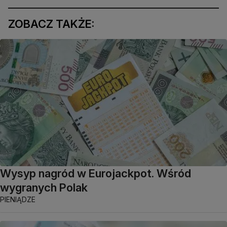
ZOBACZ TAKŻE:
Wysyp nagród w Eurojackpot. Wśród
wygranych Polak
PIENIĄDZE