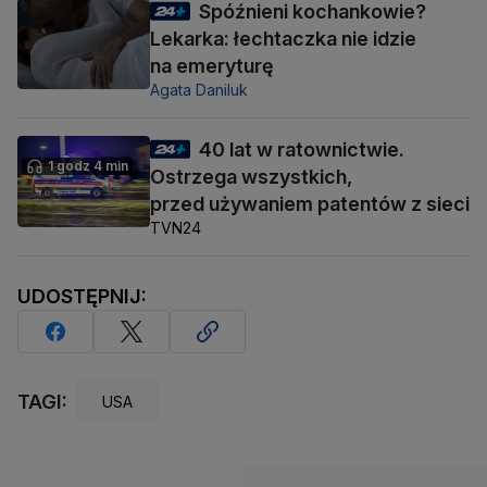
Spóźnieni kochankowie?
Lekarka: łechtaczka nie idzie
na emeryturę
Agata Daniluk
40 lat w ratownictwie.
1 godz 4 min
Ostrzega wszystkich,
przed używaniem patentów z sieci
TVN24
UDOSTĘPNIJ:
TAGI:
USA