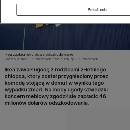
Pokaż cele
Ikea zapłaci rekordowe odszkodowanie
Źródło wideo: Shutterstock
Źródło zdj. gł.: Shutterstock
Ikea zawarł ugodę z rodzicami 2-letniego
chłopca, który został przygnieciony przez
komodę stojącą w domu i w wyniku tego
wypadku zmarł. Na mocy ugody szwedzki
koncern meblowy zgodził się zapłacić 46
milionów dolarów odszkodowania.