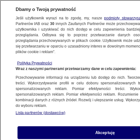
Dbamy o Twoją prywatność
Jeśli użytkownik wyrazi na to zgodę, my, nasze
podmioty stowarzys
Partnerów IAB oraz
30
innych Zaufanych Partnerów może przechowywa
BIZNES
użytkownika i uzyskiwać do nich dostęp w celu zapewnienia bardzi
przeglądania. Odbywa się to poprzez przetwarzanie danych os
przeglądania przechowywanych w plikach cookie. Użytkownik może udzie
ZE ŚWIATA
się przetwarzaniu w oparciu o uzasadniony interes w dowolnym momencie
plików cookie i reklam”.
Grecki deputowany chce głosować
Polityka Prywatności
na "tak" więc wyleciał. "Jesteśmy
Wraz z naszymi partnerami przetwarzamy dane w celu zapewnienia:
na wojnie"
Przechowywanie informacji na urządzeniu lub dostęp do nich. Tworzeni
treści. Wykorzystywanie profili w celu doboru spersonalizowanych tr
2.07.2015, 21:26
spersonalizowanych reklam. Pomiar efektywności treści. Wyko
spersonalizowanych reklam. Pomiar efektywności reklam. Rozumienie o
kombinacji danych z różnych źródeł. Rozwój i ulepszanie usług. Wykor
Udostępnij
do wyboru reklam.
Lista partnerów (dostawców)
Deputowany nacjonalistycznej partii
Niezależnych Greków (ANEL), koalicyjnego
partnera Syrizy, został w czwartek wykluczony
Akceptuję