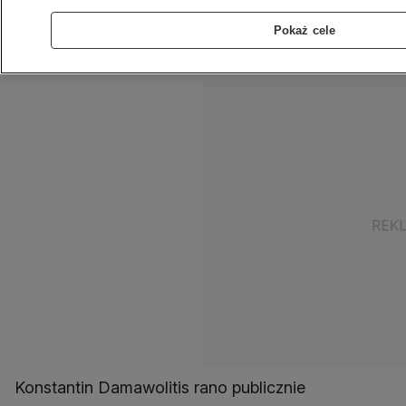
ze swojej grupy parlamentarnej, ponieważ
opowiedział się za odpowiedzią "tak" w
Pokaż cele
niedzielnym referendum - poinformowały źródła
partyjne.
Konstantin Damawolitis rano publicznie