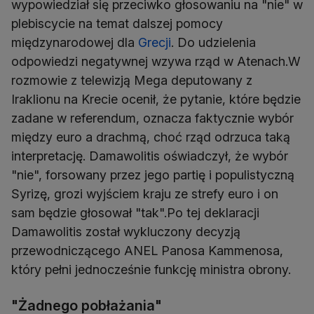
wypowiedział się przeciwko głosowaniu na "nie" w
plebiscycie na temat dalszej pomocy
międzynarodowej dla
Grecji
. Do udzielenia
odpowiedzi negatywnej wzywa rząd w Atenach.W
rozmowie z telewizją Mega deputowany z
Iraklionu na Krecie ocenił, że pytanie, które będzie
zadane w referendum, oznacza faktycznie wybór
między euro a drachmą, choć rząd odrzuca taką
interpretację. Damawolitis oświadczył, że wybór
"nie", forsowany przez jego partię i populistyczną
Syrizę, grozi wyjściem kraju ze strefy euro i on
sam będzie głosował "tak".Po tej deklaracji
Damawolitis został wykluczony decyzją
przewodniczącego ANEL Panosa Kammenosa,
który pełni jednocześnie funkcję ministra obrony.
"Żadnego pobłażania"