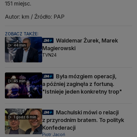
151 miejsc.
Autor: km / Źródło: PAP
ZOBACZ TAKŻE:
Waldemar Żurek, Marek
44 min
Magierowski
TVN24
Była mózgiem operacji,
45 min
a później zaginęła z fortuną.
"Istnieje jeden konkretny trop"
Machulski mówi o relacji
1 godz 6 min
z przyrodnim bratem. To polityk
Konfederacji
Piotr Jacoń