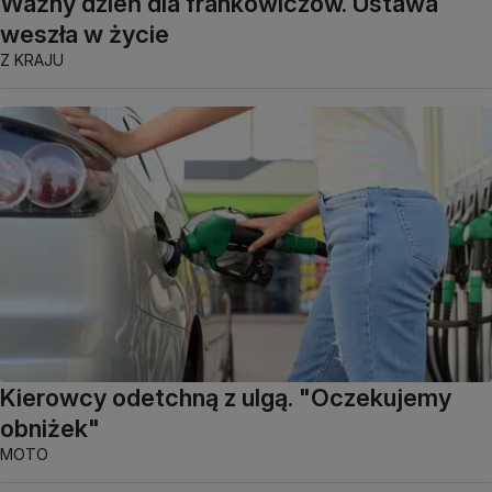
Ważny dzień dla frankowiczów. Ustawa
weszła w życie
Z KRAJU
Kierowcy odetchną z ulgą. "Oczekujemy
obniżek"
MOTO