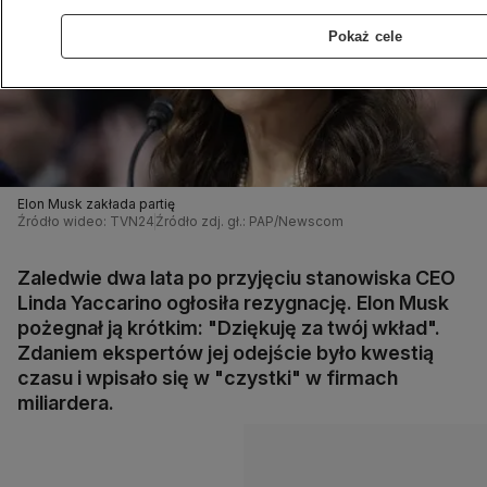
Pokaż cele
Elon Musk zakłada partię
Źródło wideo: TVN24
Źródło zdj. gł.: PAP/Newscom
Zaledwie dwa lata po przyjęciu stanowiska CEO
Linda Yaccarino ogłosiła rezygnację. Elon Musk
pożegnał ją krótkim: "Dziękuję za twój wkład".
Zdaniem ekspertów jej odejście było kwestią
czasu i wpisało się w "czystki" w firmach
miliardera.