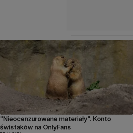
"Nieocenzurowane materiały". Konto
świstaków na OnlyFans