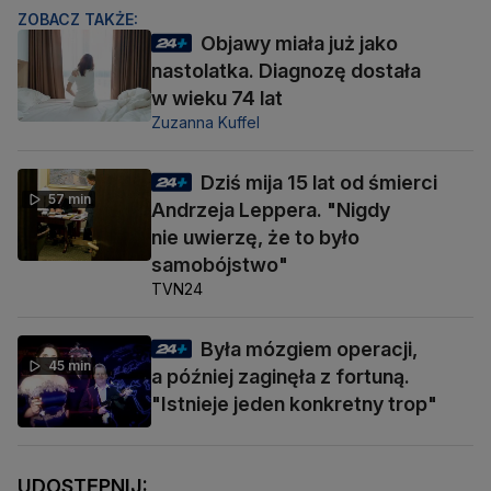
ZOBACZ TAKŻE:
Objawy miała już jako
nastolatka. Diagnozę dostała
w wieku 74 lat
Zuzanna Kuffel
Dziś mija 15 lat od śmierci
57 min
Andrzeja Leppera. "Nigdy
nie uwierzę, że to było
samobójstwo"
TVN24
Była mózgiem operacji,
45 min
a później zaginęła z fortuną.
"Istnieje jeden konkretny trop"
UDOSTĘPNIJ: