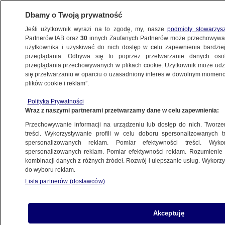
Dbamy o Twoją prywatność
Jeśli użytkownik wyrazi na to zgodę, my, nasze
podmioty stowarzys
Partnerów IAB oraz
30
innych Zaufanych Partnerów może przechowywa
BIZNES
użytkownika i uzyskiwać do nich dostęp w celu zapewnienia bardzi
przeglądania. Odbywa się to poprzez przetwarzanie danych os
przeglądania przechowywanych w plikach cookie. Użytkownik może udzie
ZE ŚWIATA
się przetwarzaniu w oparciu o uzasadniony interes w dowolnym momencie
plików cookie i reklam”.
Dlaczego Linda Yaccarino zrezygnowała?
Polityka Prywatności
"Prawda jest taka, że ​​Elon Musk jest
Wraz z naszymi partnerami przetwarzamy dane w celu zapewnienia:
i zawsze był u steru X"
Przechowywanie informacji na urządzeniu lub dostęp do nich. Tworzeni
treści. Wykorzystywanie profili w celu doboru spersonalizowanych tr
10.07.2025, 17:00
spersonalizowanych reklam. Pomiar efektywności treści. Wyko
spersonalizowanych reklam. Pomiar efektywności reklam. Rozumienie o
kombinacji danych z różnych źródeł. Rozwój i ulepszanie usług. Wykor
Udostępnij
do wyboru reklam.
Lista partnerów (dostawców)
Akceptuję