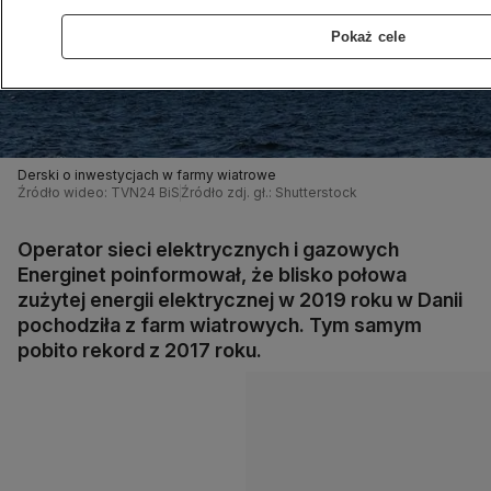
Pokaż cele
Derski o inwestycjach w farmy wiatrowe
Źródło wideo: TVN24 BiS
Źródło zdj. gł.: Shutterstock
Operator sieci elektrycznych i gazowych
Energinet poinformował, że blisko połowa
zużytej energii elektrycznej w 2019 roku w Danii
pochodziła z farm wiatrowych. Tym samym
pobito rekord z 2017 roku.