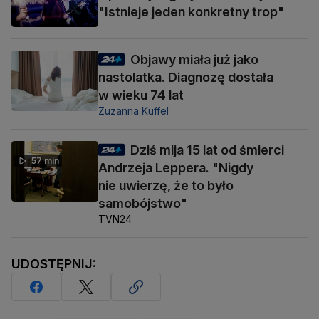
"Istnieje jeden konkretny trop"
Objawy miała już jako
nastolatka. Diagnozę dostała
w wieku 74 lat
Zuzanna Kuffel
Dziś mija 15 lat od śmierci
57 min
Andrzeja Leppera. "Nigdy
nie uwierzę, że to było
samobójstwo"
TVN24
UDOSTĘPNIJ: