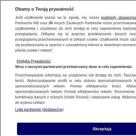
Dbamy o Twoją prywatność
Jeśli użytkownik wyrazi na to zgodę, my, nasze
podmioty stowarzys
Partnerów IAB oraz
30
innych Zaufanych Partnerów może przechowywa
BIZNES
użytkownika i uzyskiwać do nich dostęp w celu zapewnienia bardzi
przeglądania. Odbywa się to poprzez przetwarzanie danych os
przeglądania przechowywanych w plikach cookie. Użytkownik może udzie
ZE ŚWIATA
się przetwarzaniu w oparciu o uzasadniony interes w dowolnym momencie
plików cookie i reklam”.
Dania pobiła nowy rekord. Pomogła wielka
Polityka Prywatności
inwestycja na morzu
Wraz z naszymi partnerami przetwarzamy dane w celu zapewnienia:
Przechowywanie informacji na urządzeniu lub dostęp do nich. Tworzeni
2.01.2020, 19:48
treści. Wykorzystywanie profili w celu doboru spersonalizowanych tr
spersonalizowanych reklam. Pomiar efektywności treści. Wyko
spersonalizowanych reklam. Pomiar efektywności reklam. Rozumienie o
Udostępnij
kombinacji danych z różnych źródeł. Rozwój i ulepszanie usług. Wykor
do wyboru reklam.
Lista partnerów (dostawców)
Akceptuję