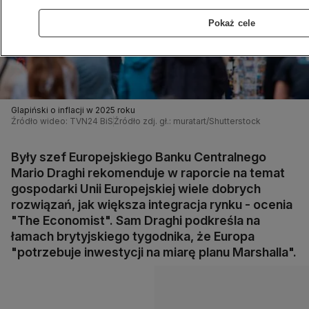
Pokaż cele
Glapiński o inflacji w 2025 roku
Źródło wideo: TVN24 BiS
Źródło zdj. gł.: muratart/Shutterstock
Były szef Europejskiego Banku Centralnego
Mario Draghi rekomenduje w raporcie na temat
gospodarki Unii Europejskiej wiele dobrych
rozwiązań, jak większa integracja rynku - ocenia
"The Economist". Sam Draghi podkreśla na
łamach brytyjskiego tygodnika, że Europa
"potrzebuje inwestycji na miarę planu Marshalla".