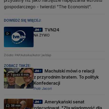
przydatny niż jako narzędzie napędzania wzrostu
gospodarczego - twierdzi "The Economist".
DOWIEDZ SIĘ WIĘCEJ:
TVN24
NA ŻYWO
Źródło: PAP
Autorka/Autor: jw/dap
ZOBACZ TAKŻE:
Machulski mówi o relacji
1 godz 6 min
z przyrodnim bratem. To polityk
Konfederacji
Piotr Jacoń
Amerykański senat
38 min
zdecydował. "Zła wiadomość dla