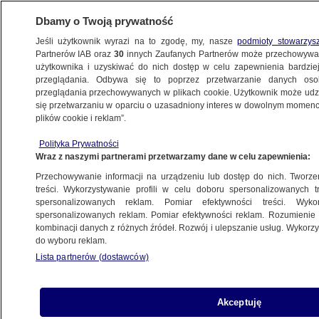
Dbamy o Twoją prywatność
Jeśli użytkownik wyrazi na to zgodę, my, nasze
podmioty stowarzys
Partnerów IAB oraz
30
innych Zaufanych Partnerów może przechowywa
BIZNES
użytkownika i uzyskiwać do nich dostęp w celu zapewnienia bardzi
przeglądania. Odbywa się to poprzez przetwarzanie danych os
przeglądania przechowywanych w plikach cookie. Użytkownik może udzie
ZE ŚWIATA
się przetwarzaniu w oparciu o uzasadniony interes w dowolnym momencie
plików cookie i reklam”.
Były szef banku centralnego alarmuje.
Polityka Prywatności
"Powolna agonia"
Wraz z naszymi partnerami przetwarzamy dane w celu zapewnienia:
Przechowywanie informacji na urządzeniu lub dostęp do nich. Tworzeni
13.09.2024, 07:54
treści. Wykorzystywanie profili w celu doboru spersonalizowanych tr
spersonalizowanych reklam. Pomiar efektywności treści. Wyko
spersonalizowanych reklam. Pomiar efektywności reklam. Rozumienie o
Udostępnij
kombinacji danych z różnych źródeł. Rozwój i ulepszanie usług. Wykor
do wyboru reklam.
Lista partnerów (dostawców)
Akceptuję