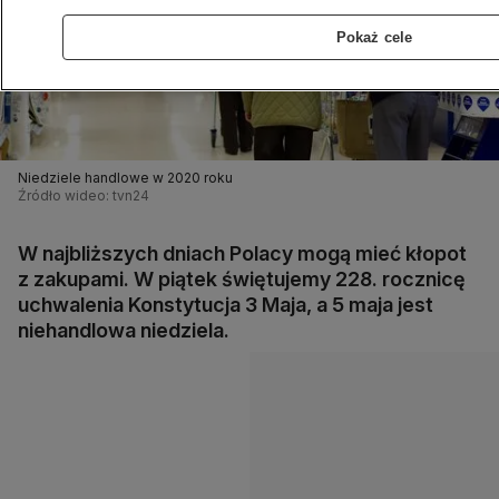
Pokaż cele
Niedziele handlowe w 2020 roku
Źródło wideo: tvn24
W najbliższych dniach Polacy mogą mieć kłopot
z zakupami. W piątek świętujemy 228. rocznicę
uchwalenia Konstytucja 3 Maja, a 5 maja jest
niehandlowa niedziela.