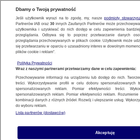
Dbamy o Twoją prywatność
Jeśli użytkownik wyrazi na to zgodę, my, nasze
podmioty stowarzys
Partnerów IAB oraz
30
innych Zaufanych Partnerów może przechowywa
BIZNES
użytkownika i uzyskiwać do nich dostęp w celu zapewnienia bardzi
przeglądania. Odbywa się to poprzez przetwarzanie danych os
przeglądania przechowywanych w plikach cookie. Użytkownik może udzie
Z KRAJU
się przetwarzaniu w oparciu o uzasadniony interes w dowolnym momencie
plików cookie i reklam”.
Święto i zakaz handlu. Co z zakupami
Polityka Prywatności
w najbliższych dniach?
Wraz z naszymi partnerami przetwarzamy dane w celu zapewnienia:
Przechowywanie informacji na urządzeniu lub dostęp do nich. Tworzeni
2.05.2019, 15:56
treści. Wykorzystywanie profili w celu doboru spersonalizowanych tr
spersonalizowanych reklam. Pomiar efektywności treści. Wyko
spersonalizowanych reklam. Pomiar efektywności reklam. Rozumienie o
Udostępnij
kombinacji danych z różnych źródeł. Rozwój i ulepszanie usług. Wykor
do wyboru reklam.
Lista partnerów (dostawców)
Akceptuję