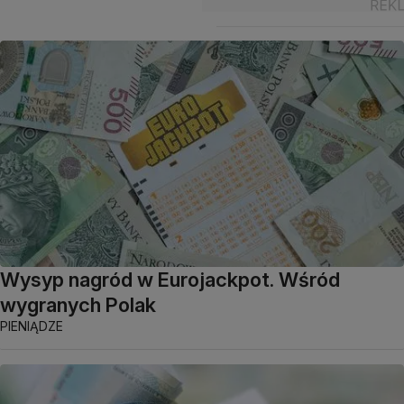
Wysyp nagród w Eurojackpot. Wśród
wygranych Polak
PIENIĄDZE