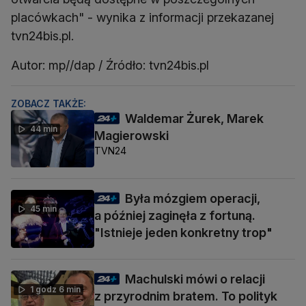
placówkach" - wynika z informacji przekazanej
tvn24bis.pl.
Autor: mp//dap / Źródło: tvn24bis.pl
ZOBACZ TAKŻE:
Waldemar Żurek, Marek
44 min
Magierowski
TVN24
Była mózgiem operacji,
45 min
a później zaginęła z fortuną.
"Istnieje jeden konkretny trop"
Machulski mówi o relacji
1 godz 6 min
z przyrodnim bratem. To polityk