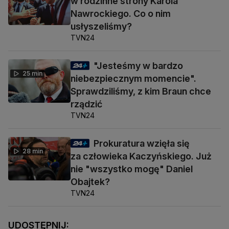
w rodzinne strony Karola
Nawrockiego. Co o nim
usłyszeliśmy?
TVN24
"Jesteśmy w bardzo
25 min
niebezpiecznym momencie".
Sprawdziliśmy, z kim Braun chce
rządzić
TVN24
Prokuratura wzięła się
28 min
za człowieka Kaczyńskiego. Już
nie "wszystko mogę" Daniel
Obajtek?
TVN24
UDOSTĘPNIJ: