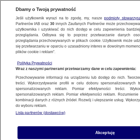
Dbamy o Twoją prywatność
Jeśli użytkownik wyrazi na to zgodę, my, nasze
podmioty stowarzys
Partnerów IAB oraz
30
innych Zaufanych Partnerów może przechowywa
BIZNES
użytkownika i uzyskiwać do nich dostęp w celu zapewnienia bardzi
przeglądania. Odbywa się to poprzez przetwarzanie danych os
przeglądania przechowywanych w plikach cookie. Użytkownik może udzie
Z KRAJU
się przetwarzaniu w oparciu o uzasadniony interes w dowolnym momencie
plików cookie i reklam”.
Nowe tablice dotyczące długości życia.
Polityka Prywatności
Mają wpływ na wysokość emerytur
Wraz z naszymi partnerami przetwarzamy dane w celu zapewnienia:
Przechowywanie informacji na urządzeniu lub dostęp do nich. Tworzeni
26.03.2024, 11:23
treści. Wykorzystywanie profili w celu doboru spersonalizowanych tr
spersonalizowanych reklam. Pomiar efektywności treści. Wyko
spersonalizowanych reklam. Pomiar efektywności reklam. Rozumienie o
Udostępnij
kombinacji danych z różnych źródeł. Rozwój i ulepszanie usług. Wykor
do wyboru reklam.
Lista partnerów (dostawców)
Akceptuję