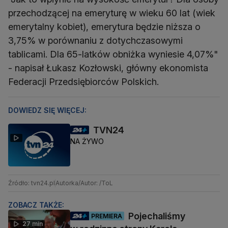
przechodzącej na emeryturę w wieku 60 lat (wiek
emerytalny kobiet), emerytura będzie niższa o
3,75% w porównaniu z dotychczasowymi
tablicami. Dla 65-latków obniżka wyniesie 4,07%"
- napisał Łukasz Kozłowski, główny ekonomista
Federacji Przedsiębiorców Polskich.
DOWIEDZ SIĘ WIĘCEJ:
TVN24
NA ŻYWO
Źródło: tvn24.pl
Autorka/Autor: /ToL
ZOBACZ TAKŻE:
Pojechaliśmy
PREMIERA
27 min