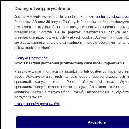
Dbamy o Twoją prywatność
Jeśli użytkownik wyrazi na to zgodę, my, nasze
podmioty stowarzys
Partnerów IAB oraz
30
innych Zaufanych Partnerów może przechowywa
BIZNES
użytkownika i uzyskiwać do nich dostęp w celu zapewnienia bardzi
przeglądania. Odbywa się to poprzez przetwarzanie danych os
przeglądania przechowywanych w plikach cookie. Użytkownik może udzie
Z KRAJU
się przetwarzaniu w oparciu o uzasadniony interes w dowolnym momencie
plików cookie i reklam”.
Firmy chcą odszkodowań za lockdown.
Polityka Prywatności
Wpłynęły dwa pozwy
Wraz z naszymi partnerami przetwarzamy dane w celu zapewnienia:
Przechowywanie informacji na urządzeniu lub dostęp do nich. Tworzeni
2.02.2021, 19:17
treści. Wykorzystywanie profili w celu doboru spersonalizowanych tr
spersonalizowanych reklam. Pomiar efektywności treści. Wyko
spersonalizowanych reklam. Pomiar efektywności reklam. Rozumienie o
Udostępnij
kombinacji danych z różnych źródeł. Rozwój i ulepszanie usług. Wykor
do wyboru reklam.
Lista partnerów (dostawców)
Akceptuję