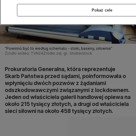
Pokaż cele
"Powinno być to według schematu - stoki, baseny, siłownie"
Źródło wideo: TVN24
Źródło zdj. gł.: Shutterstock
Prokuratoria Generalna, która reprezentuje
Skarb Państwa przed sądami, poinformowała o
wpłynięciu dwóch pozwów z żądaniami
odszkodowawczymi związanymi z lockdownem.
Jeden od właściciela galerii handlowej opiewa na
około 215 tysięcy złotych, a drugi od właściciela
sieci siłowni na około 458 tysięcy złotych.