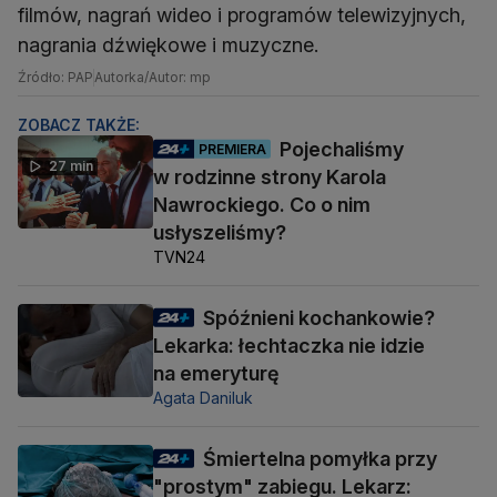
filmów, nagrań wideo i programów telewizyjnych,
nagrania dźwiękowe i muzyczne.
Źródło: PAP
Autorka/Autor: mp
ZOBACZ TAKŻE:
Pojechaliśmy
PREMIERA
27 min
w rodzinne strony Karola
Nawrockiego. Co o nim
usłyszeliśmy?
TVN24
Spóźnieni kochankowie?
Lekarka: łechtaczka nie idzie
na emeryturę
Agata Daniluk
Śmiertelna pomyłka przy
"prostym" zabiegu. Lekarz: