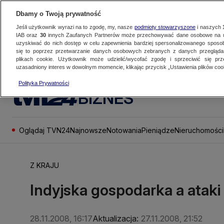
Dbamy o Twoją prywatność
Jeśli użytkownik wyrazi na to zgodę, my, nasze
podmioty stowarzyszone
i naszych
IAB oraz
30
innych Zaufanych Partnerów może przechowywać dane osobowe na ur
uzyskiwać do nich dostęp w celu zapewnienia bardziej spersonalizowanego sposo
się to poprzez przetwarzanie danych osobowych zebranych z danych przegląd
plikach cookie. Użytkownik może udzielić/wycofać zgodę i sprzeciwić się pr
uzasadniony interes w dowolnym momencie, klikając przycisk „Ustawienia plików cook
Polityka Prywatności
BIZNES
Oglądaj TVN24
Najnowsze
Notowania
Pieniądze
Nieruchomości
Z KRAJU
Indyjska gospodarka a ataki
28.11.2008, 16:17
Aktualizacja:
27.11.2008, 21:52