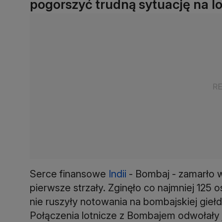
pogorszyć trudną sytuację na l
Serce finansowe
Indii
- Bombaj - zamarło w
pierwsze strzały. Zginęło co najmniej 125
nie ruszyły notowania na bombajskiej giełd
Połączenia lotnicze z Bombajem odwołały j