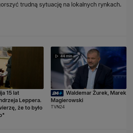
rszyć trudną sytuację na lokalnych rynkach.
44 min
ja 15 lat
Waldemar Żurek, Marek
ndrzeja Leppera.
Magierowski
TVN24
wierzę, że to było
o"