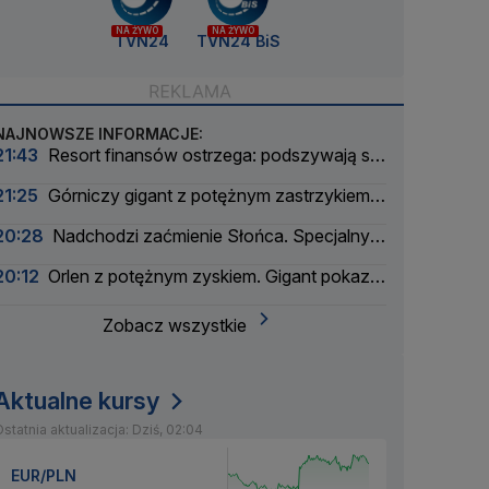
NA ŻYWO
NA ŻYWO
TVN24
TVN24 BiS
NAJNOWSZE INFORMACJE:
21:43
Resort finansów ostrzega: podszywają się
pod skarbówkę
21:25
Górniczy gigant z potężnym zastrzykiem
finansowym. "Może ustabilizować sytuację"
20:28
Nadchodzi zaćmienie Słońca. Specjalny
zespół oceni zagrożenie
20:12
Orlen z potężnym zyskiem. Gigant pokazał
wyniki
Zobacz wszystkie
Aktualne kursy
statnia aktualizacja: Dziś, 02:04
EUR/PLN