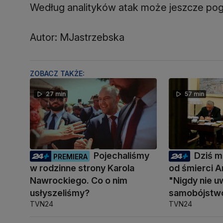
Według analityków atak może jeszcze pogo
Autor: MJastrzebska
ZOBACZ TAKŻE:
27 min
57 min
Pojechaliśmy
Dziś mi
PREMIERA
w rodzinne strony Karola
od śmierci A
Nawrockiego. Co o nim
"Nigdy nie u
usłyszeliśmy?
samobójstw
TVN24
TVN24