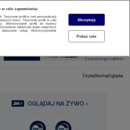
 w celu zapewnienia:
 Tworzenie profili w celu personalizacji
Akceptuję
wanych treści. Tworzenie profili w celu
ci. Wykorzystanie profili do wyboru
Rozumienie odbiorców dzięki statystyce
ulepszanie usług. Wykorzystywanie
Pokaż cele
SUBSKRYBUJ
Przejdź do
Szukaj
Zaloguj się
Menu
Czytaj
Słuchaj
Oglądaj
OGLĄDAJ NA ŻYWO