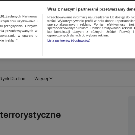
Wraz z naszymi partnerami przetwarzamy dane
161
Zaufanych Partnerów
Przechowywanie informacji na urządzeniu lub dostęp do nich.
treści. Wykorzystywanie profili w celu doboru spersonalizo
ządzeniu użytkownika i
spersonalizowanych reklam. Pomiar efektywności treś
bu przeglądania. Odbywa
spersonalizowanych reklam. Pomiar efektywności reklam. 
ania przechowywanych w
lub kombinacji danych z różnych źródeł. Rozwój i 
ograniczonych danych do wyboru reklam.
zetwarzaniu w oparciu o
ie i reklam”.
Lista partnerów (dostawców)
Rynki
Dla firm
Więcej
 terrorystyczne