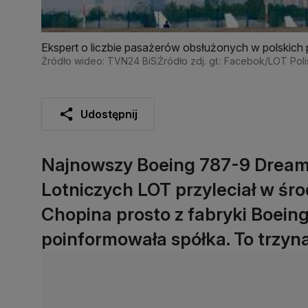
Ekspert o liczbie pasażerów obsłużonych w polskich 
Źródło wideo: TVN24 BiS
Źródło zdj. gł.: Facebok/LOT Polis
Udostępnij
Najnowszy Boeing 787-9 Dreamli
Lotniczych LOT przyleciał w śr
Chopina prosto z fabryki Boein
poinformowała spółka. To trzyna