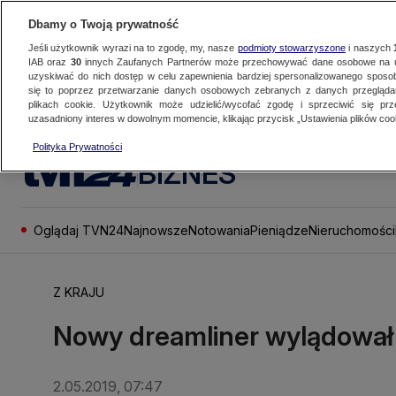
Dbamy o Twoją prywatność
Jeśli użytkownik wyrazi na to zgodę, my, nasze
podmioty stowarzyszone
i naszych
IAB oraz
30
innych Zaufanych Partnerów może przechowywać dane osobowe na ur
uzyskiwać do nich dostęp w celu zapewnienia bardziej spersonalizowanego sposo
się to poprzez przetwarzanie danych osobowych zebranych z danych przegląd
plikach cookie. Użytkownik może udzielić/wycofać zgodę i sprzeciwić się pr
uzasadniony interes w dowolnym momencie, klikając przycisk „Ustawienia plików cook
Polityka Prywatności
BIZNES
Oglądaj TVN24
Najnowsze
Notowania
Pieniądze
Nieruchomości
Z KRAJU
Nowy dreamliner wylądował
2.05.2019, 07:47