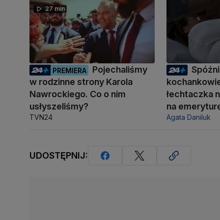
27 min
Pojechaliśmy
Spóźni
PREMIERA
w rodzinne strony Karola
kochankowie
Nawrockiego. Co o nim
łechtaczka n
usłyszeliśmy?
na emerytur
TVN24
Agata Daniluk
UDOSTĘPNIJ: