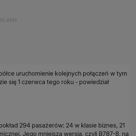
 spółce uruchomienie kolejnych połączeń w tym
ie się 1 czerwca tego roku - powiedział
okład 294 pasażerów: 24 w klasie biznes, 21
cznej. Jego mniejsza wersja, czyli B787-8, na