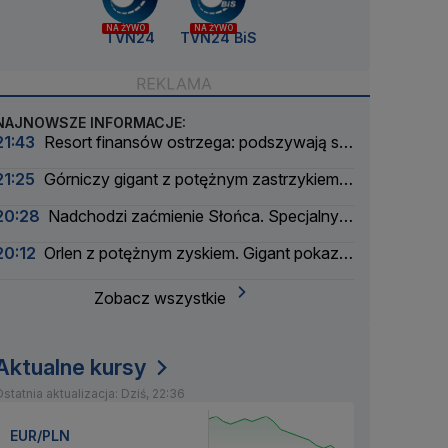
NA ŻYWO
NA ŻYWO
TVN24
TVN24 BiS
NAJNOWSZE INFORMACJE:
21:43
Resort finansów ostrzega: podszywają się
pod skarbówkę
21:25
Górniczy gigant z potężnym zastrzykiem
finansowym. "Może ustabilizować sytuację"
20:28
Nadchodzi zaćmienie Słońca. Specjalny
zespół oceni zagrożenie
20:12
Orlen z potężnym zyskiem. Gigant pokazał
wyniki
Zobacz wszystkie
Aktualne kursy
statnia aktualizacja: Dziś, 22:36
EUR/PLN