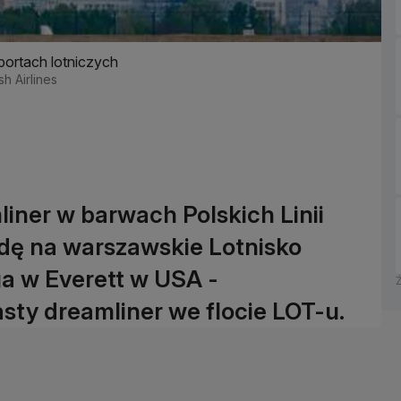
portach lotniczych
h Airlines
ner w barwach Polskich Linii
odę na warszawskie Lotnisko
ga w Everett w USA -
sty dreamliner we flocie LOT-u.