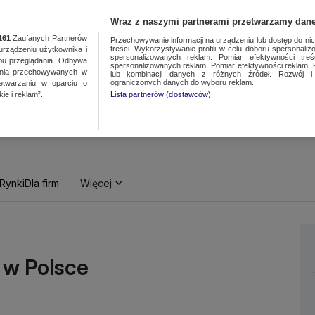
Wraz z naszymi partnerami przetwarzamy dane
161
Zaufanych Partnerów
Przechowywanie informacji na urządzeniu lub dostęp do nich.
treści. Wykorzystywanie profili w celu doboru spersonalizo
ządzeniu użytkownika i
spersonalizowanych reklam. Pomiar efektywności treś
bu przeglądania. Odbywa
spersonalizowanych reklam. Pomiar efektywności reklam. 
ania przechowywanych w
lub kombinacji danych z różnych źródeł. Rozwój i 
ograniczonych danych do wyboru reklam.
zetwarzaniu w oparciu o
ie i reklam”.
Lista partnerów (dostawców)
Rynki
Dla firm
Więcej
 w Polsce