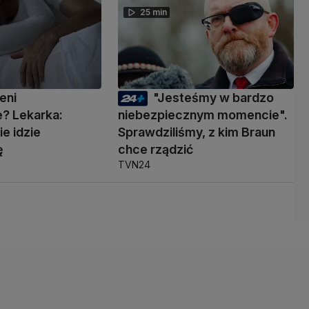
25 min
eni
"Jesteśmy w bardzo
? Lekarka:
niebezpiecznym momencie".
ie idzie
Sprawdziliśmy, z kim Braun
ę
chce rządzić
TVN24