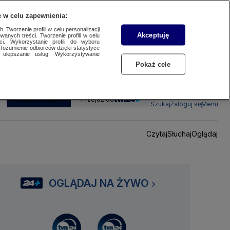
 w celu zapewnienia:
 Tworzenie profili w celu personalizacji
Akceptuję
wanych treści. Tworzenie profili w celu
ci. Wykorzystanie profili do wyboru
Rozumienie odbiorców dzięki statystyce
ulepszanie usług. Wykorzystywanie
Pokaż cele
SUBSKRYBUJ
Przejdź do
Szukaj
Zaloguj się
Menu
Czytaj
Słuchaj
Oglądaj
OGLĄDAJ NA ŻYWO