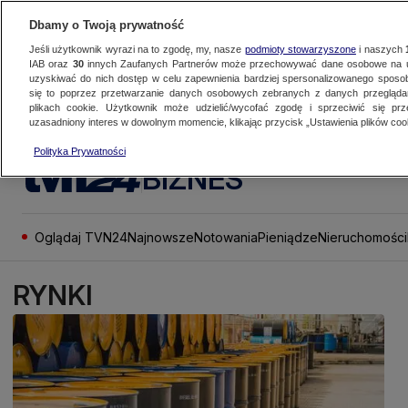
Dbamy o Twoją prywatność
Jeśli użytkownik wyrazi na to zgodę, my, nasze
podmioty stowarzyszone
i naszych
IAB oraz
30
innych Zaufanych Partnerów może przechowywać dane osobowe na ur
uzyskiwać do nich dostęp w celu zapewnienia bardziej spersonalizowanego sposo
się to poprzez przetwarzanie danych osobowych zebranych z danych przegląd
plikach cookie. Użytkownik może udzielić/wycofać zgodę i sprzeciwić się pr
uzasadniony interes w dowolnym momencie, klikając przycisk „Ustawienia plików cook
Polityka Prywatności
BIZNES
Oglądaj TVN24
Najnowsze
Notowania
Pieniądze
Nieruchomości
RYNKI