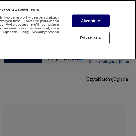
 w celu zapewnienia:
 Tworzenie profili w celu personalizacji
Akceptuję
wanych treści. Tworzenie profili w celu
ci. Wykorzystanie profili do wyboru
Rozumienie odbiorców dzięki statystyce
ulepszanie usług. Wykorzystywanie
Pokaż cele
SUBSKRYBUJ
Przejdź do
Szukaj
Zaloguj się
Menu
Czytaj
Słuchaj
Oglądaj