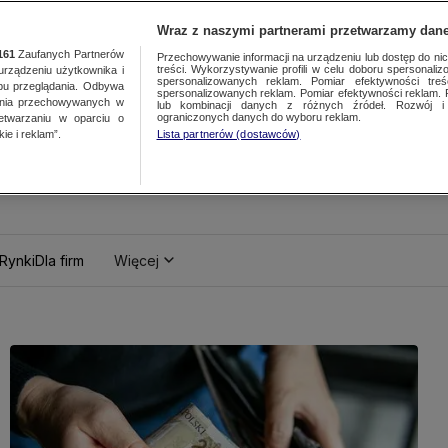
Wraz z naszymi partnerami przetwarzamy dane
161
Zaufanych Partnerów
Przechowywanie informacji na urządzeniu lub dostęp do nich.
treści. Wykorzystywanie profili w celu doboru spersonalizo
ządzeniu użytkownika i
spersonalizowanych reklam. Pomiar efektywności treś
bu przeglądania. Odbywa
spersonalizowanych reklam. Pomiar efektywności reklam. 
ania przechowywanych w
lub kombinacji danych z różnych źródeł. Rozwój i 
ograniczonych danych do wyboru reklam.
zetwarzaniu w oparciu o
ie i reklam”.
Lista partnerów (dostawców)
Rynki
Dla firm
Więcej