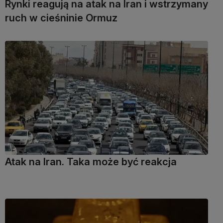
Rynki reagują na atak na Iran i wstrzymany
ruch w cieśninie Ormuz
Atak na Iran. Taka może być reakcja