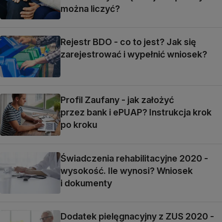
można liczyć?
Rejestr BDO - co to jest? Jak się
zarejestrować i wypełnić wniosek?
Profil Zaufany - jak założyć
przez bank i ePUAP? Instrukcja krok
po kroku
Świadczenia rehabilitacyjne 2020 -
wysokość. Ile wynosi? Wniosek
i dokumenty
Dodatek pielęgnacyjny z ZUS 2020 -