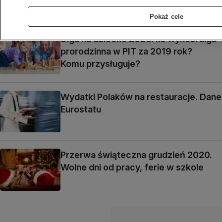
dywidendy
Pokaż cele
Ulga na dziecko 2020. Ile wynosi ulga
prorodzinna w PIT za 2019 rok?
Komu przysługuje?
Wydatki Polaków na restauracje. Dane
Eurostatu
Przerwa świąteczna grudzień 2020.
Wolne dni od pracy, ferie w szkole