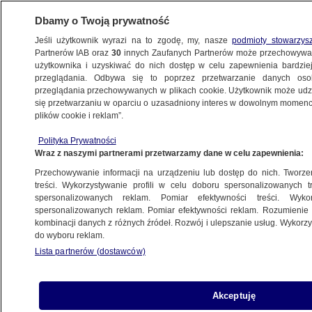
Dbamy o Twoją prywatność
Jeśli użytkownik wyrazi na to zgodę, my, nasze
podmioty stowarzys
Partnerów IAB oraz
30
innych Zaufanych Partnerów może przechowywa
BIZNES
użytkownika i uzyskiwać do nich dostęp w celu zapewnienia bardzi
przeglądania. Odbywa się to poprzez przetwarzanie danych os
przeglądania przechowywanych w plikach cookie. Użytkownik może udzie
PIENIĄDZE
się przetwarzaniu w oparciu o uzasadniony interes w dowolnym momencie
plików cookie i reklam”.
Ulga rehabilitacyjna w rozliczeniu PIT
za 2019 rok. Co można odliczyć?
Polityka Prywatności
Wraz z naszymi partnerami przetwarzamy dane w celu zapewnienia:
Przechowywanie informacji na urządzeniu lub dostęp do nich. Tworzeni
treści. Wykorzystywanie profili w celu doboru spersonalizowanych tr
spersonalizowanych reklam. Pomiar efektywności treści. Wyko
Zerowy PIT dla młodych 2020. Ile
spersonalizowanych reklam. Pomiar efektywności reklam. Rozumienie o
zarobią w tym roku osoby do 26 roku
kombinacji danych z różnych źródeł. Rozwój i ulepszanie usług. Wykor
do wyboru reklam.
życia?
Lista partnerów (dostawców)
Dywidenda - co to jest? Jak obliczyć?
Akceptuję
Ile wynosi podatek od wypłaty