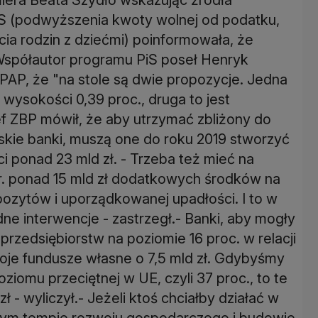
iS (podwyższenia kwoty wolnej od podatku,
ia rodzin z dziećmi) poinformowała, że
Współautor programu PiS poseł Henryk
AP, że "na stole są dwie propozycje. Jedna
wysokości 0,39 proc., druga to jest
ef ZBP mówił, że aby utrzymać zbliżony do
kie banki, muszą one do roku 2019 stworzyć
ponad 23 mld zł. - Trzeba też mieć na
r. ponad 15 mld zł dodatkowych środków na
ozytów i uporządkowanej upadłości. I to w
e interwencje - zastrzegł.- Banki, aby mogły
przedsiębiorstw na poziomie 16 proc. w relacji
oje fundusze własne o 7,5 mld zł. Gdybyśmy
poziomu przeciętnej w UE, czyli 37 proc., to te
 - wyliczył.- Jeżeli ktoś chciałby działać w
szym tempie rozwoju gospodarczego i budowie