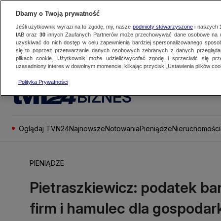
Dbamy o Twoją prywatność
Jeśli użytkownik wyrazi na to zgodę, my, nasze
podmioty stowarzyszone
i naszych
IAB oraz
30
innych Zaufanych Partnerów może przechowywać dane osobowe na ur
uzyskiwać do nich dostęp w celu zapewnienia bardziej spersonalizowanego sposo
się to poprzez przetwarzanie danych osobowych zebranych z danych przegląd
plikach cookie. Użytkownik może udzielić/wycofać zgodę i sprzeciwić się pr
uzasadniony interes w dowolnym momencie, klikając przycisk „Ustawienia plików cook
Polityka Prywatności
BIZNES
Oglądaj TVN24
Najnowsze
Notowania
Pieniądze
Nieruchomości
PIENIĄDZE
Pietraszkiewicz: podatek ba
firm i hamulec dla gospodar