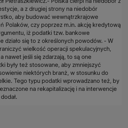
 Pietraszkiewicz.- Polska cierpi na niedobór z
stycje, a z drugiej strony na niedobór
zystko, aby budować wewnątrzkrajowe
 Polaków, czy poprzez m.in. akcję kredytową
argumentu, iż podatki tzw. bankowe
e działo się to z określonych powodów. - W
raniczyć wielkość operacji spekulacyjnych,
nawet jeśli się zdarzają, to są one
tki były też stosowane, aby zmniejszyć
sowienie niektórych branż, w stosunku do
elkie. Tego typu podatki wprowadzano też, by
eznaczone na rekapitalizację i na interwencje
 dodał.