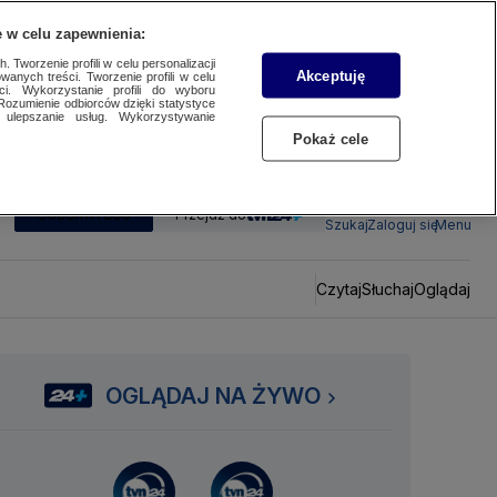
 w celu zapewnienia:
 Tworzenie profili w celu personalizacji
Akceptuję
wanych treści. Tworzenie profili w celu
ci. Wykorzystanie profili do wyboru
Rozumienie odbiorców dzięki statystyce
ulepszanie usług. Wykorzystywanie
Pokaż cele
SUBSKRYBUJ
Przejdź do
Szukaj
Zaloguj się
Menu
Czytaj
Słuchaj
Oglądaj
OGLĄDAJ NA ŻYWO