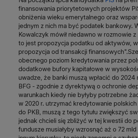
finansowania priorytetowych projektów P
obniżenia wieku emerytalnego oraz wsparc
jednym z nich ma być podatek bankowy. 
Kowalczyk mówił niedawno w rozmowie z P
to jest propozycja podatku od aktywów, w 
propozycja od transakcji finansowych".Sz
obecnego poziom kredytowania przez pols
dodatkowe bufory kapitałowe w wysokości 
uwadze, że banki muszą wpłacić do 2024 
BFG - zgodnie z dyrektywą o ochronie dep
warunkach kiedy nie byłyby potrzebne żadn
w 2020 r. utrzymać kredytowanie polskich 
do PKB, muszą z tego tytułu zwiększyć sw
jednak chcieli się zbliżyć w tej kwestii do 
fundusze musiałyby wzrosnąć aż o 72 mld zł
innym kierunku, to niech zapomni o szyb