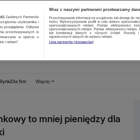
Wraz z naszymi partnerami przetwarzamy dane
161
Zaufanych Partnerów
Przechowywanie informacji na urządzeniu lub dostęp do nich.
treści. Wykorzystywanie profili w celu doboru spersonalizo
ządzeniu użytkownika i
spersonalizowanych reklam. Pomiar efektywności treś
bu przeglądania. Odbywa
spersonalizowanych reklam. Pomiar efektywności reklam. 
ania przechowywanych w
lub kombinacji danych z różnych źródeł. Rozwój i 
ograniczonych danych do wyboru reklam.
zetwarzaniu w oparciu o
ie i reklam”.
Lista partnerów (dostawców)
Rynki
Dla firm
Więcej
nkowy to mniej pieniędzy dla
ki