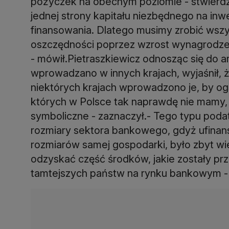
pożyczek na obecnym poziomie - stwierdził
jednej strony kapitału niezbędnego na inwe
finansowania. Dlatego musimy zrobić ws
oszczędności poprzez wzrost wynagrodzeń
- mówił.Pietraszkiewicz odnosząc się do 
wprowadzano w innych krajach, wyjaśnił, ż
niektórych krajach wprowadzono je, by og
których w Polsce tak naprawdę nie mamy, a 
symboliczne - zaznaczył.- Tego typu poda
rozmiary sektora bankowego, gdyż ufinan
rozmiarów samej gospodarki, było zbyt wi
odzyskać część środków, jakie zostały prz
tamtejszych państw na rynku bankowym -