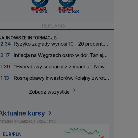
NA ŻYWO
NA ŻYWO
TVN24
TVN24 BiS
NAJNOWSZE INFORMACJE:
12:34
Ryzyko zagłady wynosi 10 - 20 procent.
Pionier AI ostrzega
12:17
Inflacja na Węgrzech ostro w dół. Tanieją
żywność i energia
11:30
"Hybrydowy scenariusz zamachu". Nowe
informacje w sprawie drona na lotnisku
11:13
Rosną obawy inwestorów. Kolejny zwrot
na rynku ropy
Zobacz wszystkie
Aktualne kursy
statnia aktualizacja: Dziś, 11:08
EUR/PLN