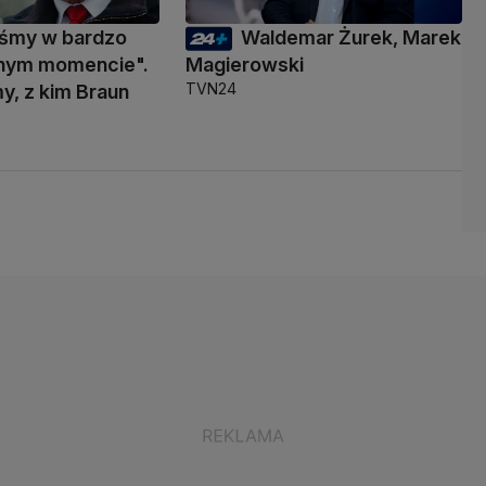
eśmy w bardzo
Waldemar Żurek, Marek
nym momencie".
Magierowski
TVN24
y, z kim Braun
ć