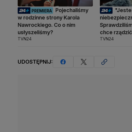
Pojechaliśmy
"Jest
PREMIERA
w rodzinne strony Karola
niebezpiecz
Nawrockiego. Co o nim
Sprawdziliśm
usłyszeliśmy?
chce rządzi
TVN24
TVN24
UDOSTĘPNIJ: