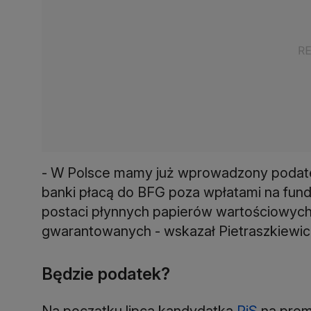
- W Polsce mamy już wprowadzony podatek 
banki płacą do BFG poza wpłatami na fun
postaci płynnych papierów wartościowych
gwarantowanych - wskazał Pietraszkiewic
Będzie podatek?
Na początku lipca kandydatka
PiS
na prem