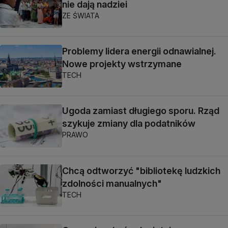
nie dają nadziei
ZE ŚWIATA
Problemy lidera energii odnawialnej.
Nowe projekty wstrzymane
TECH
Ugoda zamiast długiego sporu. Rząd
szykuje zmiany dla podatników
PRAWO
Chcą odtworzyć "bibliotekę ludzkich
zdolności manualnych"
TECH