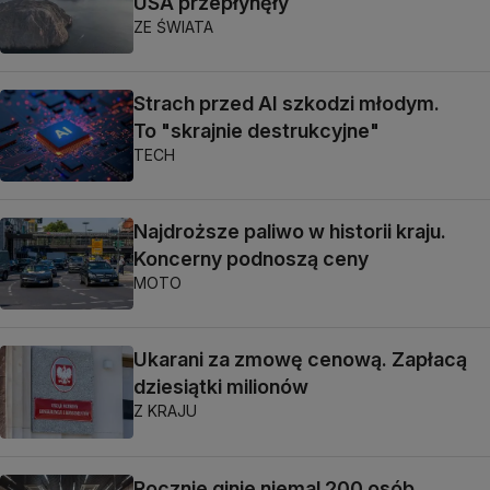
USA przepłynęły
ZE ŚWIATA
Strach przed AI szkodzi młodym.
To "skrajnie destrukcyjne"
TECH
Najdroższe paliwo w historii kraju.
Koncerny podnoszą ceny
MOTO
Ukarani za zmowę cenową. Zapłacą
dziesiątki milionów
Z KRAJU
Rocznie ginie niemal 200 osób.