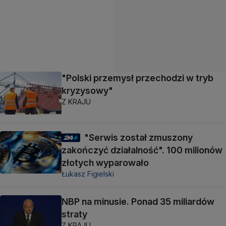
"Polski przemysł przechodzi w tryb
kryzysowy"
Z KRAJU
"Serwis został zmuszony
zakończyć działalność". 100 milionów
złotych wyparowało
Łukasz Figielski
NBP na minusie. Ponad 35 miliardów
straty
Z KRAJU