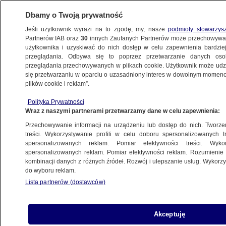
Dbamy o Twoją prywatność
Jeśli użytkownik wyrazi na to zgodę, my, nasze
podmioty stowarzys
Partnerów IAB oraz
30
innych Zaufanych Partnerów może przechowywa
BIZNES
użytkownika i uzyskiwać do nich dostęp w celu zapewnienia bardzi
przeglądania. Odbywa się to poprzez przetwarzanie danych os
przeglądania przechowywanych w plikach cookie. Użytkownik może udzie
NAJNOWSZE
się przetwarzaniu w oparciu o uzasadniony interes w dowolnym momencie
plików cookie i reklam”.
Gigant tanich lotów kończy
działalność. "Pierwsza ofiara branży"
Polityka Prywatności
Wraz z naszymi partnerami przetwarzamy dane w celu zapewnienia:
TURYSTYKA
Przechowywanie informacji na urządzeniu lub dostęp do nich. Tworzeni
treści. Wykorzystywanie profili w celu doboru spersonalizowanych tr
spersonalizowanych reklam. Pomiar efektywności treści. Wyko
TVN24 liderem oglądalności telewizji
spersonalizowanych reklam. Pomiar efektywności reklam. Rozumienie o
informacyjnych w Polsce
kombinacji danych z różnych źródeł. Rozwój i ulepszanie usług. Wykor
Z KRAJU
do wyboru reklam.
Lista partnerów (dostawców)
Problemy amerykańskich restauracji.
Akceptuję
Winowajcą benzyna