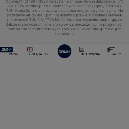
Copyright (C) 1997-2026 Korzystanie z materiałów redakcyjnych TVN
Turystyka
Quizy
Kielce
Prognoza
Lekkoatletyka
Zdrowie
Uwaga TVN
Ministerstwo Cyfryzacji
Test zgodności
S.A. / TVN Media Sp. z o.o. wymaga wcześniejszej zgody TVN S.A./
TVN Media Sp. z o.o. oraz zawarcia stosownej umowy licencyjnej. Na
Ministerstwo Edukacji Narodowej
podstawie art. 25 ust. 1 pkt. 1 b) ustawy o prawie autorskim i prawach
Kujawsko-pomorskie
Świat
Siatkówka
Tech
HGTV
Oglądaj na TV
Ministerstwo Finansów
pokrewnych TVN S.A. / TVN Media Sp. z o.o. wyraźnie zastrzega, że
dalsze rozpowszechnianie artykułów zamieszczonych w programach
Ministerstwo Klimatu i Środowiska
Lublin
Nauka
F1
Nauka
TVN Turbo
Zrealizuj voucher
oraz na stronach internetowych TVN S.A. / TVN Media Sp. z o.o. jest
Ministerstwo Nauki i Szkolnictwa Wyższego
zabronione.
Lubuskie
Ciekawostki
Ministerstwo Sprawiedliwości
Rozrywka
TVN Style
Ministerstwo Rodziny, Pracy i Polityki Społecznej
Olsztyn
Podróże
TVN7
Ministerstwo Spraw Zagranicznych
Moskwa
TVN24+
OGLĄDAJ TV
NOTOWANIA
FAKTY
Naczelny Sąd Administracyjny
Opole
Smog
TTV
Najwyższa Izba Kontroli
Narodowe Centrum Badań i Rozwoju
Rzeszów
Narodowy Bank Polski
Narodowy Fundusz Zdrowia
Szczecin
NASA
NATO
Niemcy
Nord Stream 2
Nowa Lewica
Ordo Iuris
Organizacja Narodów Zjednoczonych
Białystok
Orlen
Parlament Europejski
Partia Demokratyczna USA
Partia Republikańska
Pentagon
Piotr Gliński
PIT
PKB Polski
PKO BP
PKP Cargo
PKP Intercity
PKP PLK