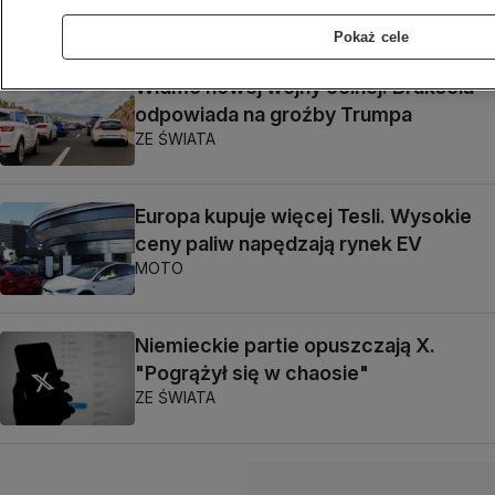
ZE ŚWIATA
Pokaż cele
Widmo nowej wojny celnej. Bruksela
odpowiada na groźby Trumpa
ZE ŚWIATA
Europa kupuje więcej Tesli. Wysokie
ceny paliw napędzają rynek EV
MOTO
Niemieckie partie opuszczają X.
"Pogrążył się w chaosie"
ZE ŚWIATA