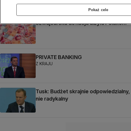
Pokaż cele
Szwajcarska deflacja ulżyła Polakom
PRIVATE BANKING
Z KRAJU
Tusk: Budżet skrajnie odpowiedzialny,
nie radykalny