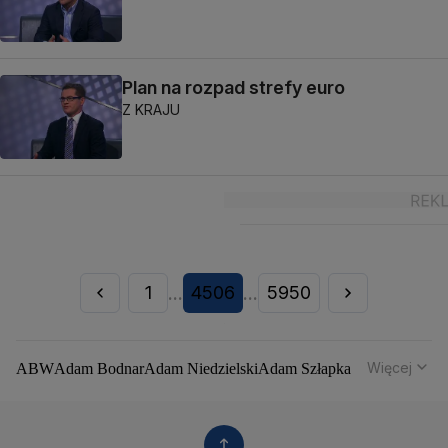
Plan na rozpad strefy euro
Z KRAJU
1
4506
5950
...
...
Więcej
ABW
Adam Bodnar
Adam Niedzielski
Adam Szłapka
Administracja Donalda Trumpa
Agencja Bezpieczeństwa Wewnętrznego
Agrounia
Alaksandr Łukaszenka
Aleksander Kwaśniewski