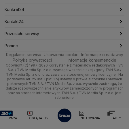
Mariusz Błaszczak
Mariusz Kamiński
Mark Zuckerberg
Mateusz Morawiecki
Handel
Sport
Newslettery
Ludzie Faktów
Katowice
Pogoda długoterminowa
Piłka Nożna
Konkret24
Michał Kamiński
Ze świata
Zdrowie
Kraków
Pogoda na jutro
Ministerstwo Aktywów Państwowych
Tenis
Najnowsze
Kontakt24
Ministerstwo Edukacji i Nauki
Tech
Technologia
Poznań
Pogoda na weekend
Kolarstwo
Polska
Najnowsze
Pozostałe serwisy
Ministerstwo Infrastruktury
Ministerstwo Kultury
Ministerstwo Obrony Narodowej
Moto
Kultura i styl
Trójmiasto
Najnowsze
Skoki Narciarskie
Świat
Gorące Tematy
TVN
Pomoc
Ministerstwo Rolnictwa
Regulamin serwisu
Dla seniora
Ustawienia cookie
Informacje o nadawcy
Ciekawostki
Ministerstwo Rozwoju i Technologii
Wrocław
Polska
Sporty zimowe
Polityka
Wyślij zgłoszenie
Dzień Dobry TVN
Centrum pomocy
Polityka prywatności
Informacje konsumenckie
Ministerstwo Sportu i Turystyki
Copyright (C) 1997-2026 Korzystanie z materiałów redakcyjnych TVN
Turystyka
Quizy
Kielce
Prognoza
Lekkoatletyka
Zdrowie
Uwaga TVN
Ministerstwo Cyfryzacji
Test zgodności
S.A. / TVN Media Sp. z o.o. wymaga wcześniejszej zgody TVN S.A./
TVN Media Sp. z o.o. oraz zawarcia stosownej umowy licencyjnej. Na
Ministerstwo Edukacji Narodowej
podstawie art. 25 ust. 1 pkt. 1 b) ustawy o prawie autorskim i prawach
Kujawsko-pomorskie
Świat
Siatkówka
Tech
HGTV
Oglądaj na TV
Ministerstwo Finansów
pokrewnych TVN S.A. / TVN Media Sp. z o.o. wyraźnie zastrzega, że
dalsze rozpowszechnianie artykułów zamieszczonych w programach
Ministerstwo Klimatu i Środowiska
Lublin
Nauka
F1
Nauka
TVN Turbo
Zrealizuj voucher
oraz na stronach internetowych TVN S.A. / TVN Media Sp. z o.o. jest
Ministerstwo Nauki i Szkolnictwa Wyższego
zabronione.
Lubuskie
Ciekawostki
Ministerstwo Sprawiedliwości
Rozrywka
TVN Style
Ministerstwo Rodziny, Pracy i Polityki Społecznej
Olsztyn
Podróże
TVN7
Ministerstwo Spraw Zagranicznych
Moskwa
TVN24+
OGLĄDAJ TV
NOTOWANIA
FAKTY
Naczelny Sąd Administracyjny
Opole
Smog
TTV