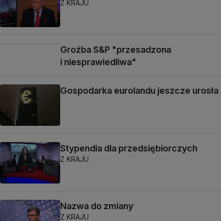
Z KRAJU
Groźba S&P "przesadzona
i niesprawiedliwa"
Gospodarka eurolandu jeszcze urosła
Stypendia dla przedsiębiorczych
Z KRAJU
Nazwa do zmiany
Z KRAJU