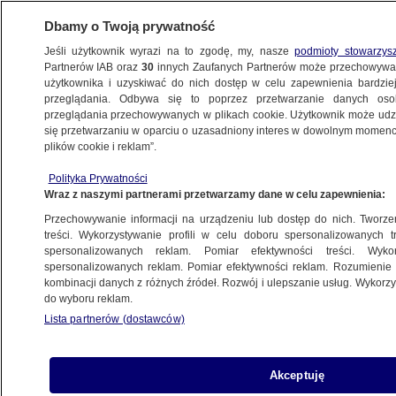
Dbamy o Twoją prywatność
Jeśli użytkownik wyrazi na to zgodę, my, nasze
podmioty stowarzys
Partnerów IAB oraz
30
innych Zaufanych Partnerów może przechowywa
BIZNES
użytkownika i uzyskiwać do nich dostęp w celu zapewnienia bardzi
przeglądania. Odbywa się to poprzez przetwarzanie danych os
przeglądania przechowywanych w plikach cookie. Użytkownik może udzie
NAJNOWSZE
się przetwarzaniu w oparciu o uzasadniony interes w dowolnym momencie
plików cookie i reklam”.
KGHM kupuje za 10 mld zł. Kurs ostro
w dół
Polityka Prywatności
Wraz z naszymi partnerami przetwarzamy dane w celu zapewnienia:
Przechowywanie informacji na urządzeniu lub dostęp do nich. Tworzeni
treści. Wykorzystywanie profili w celu doboru spersonalizowanych tr
spersonalizowanych reklam. Pomiar efektywności treści. Wyko
Masz prąd, płacisz rtv? Tusk przeciw
spersonalizowanych reklam. Pomiar efektywności reklam. Rozumienie o
kombinacji danych z różnych źródeł. Rozwój i ulepszanie usług. Wykor
do wyboru reklam.
Lista partnerów (dostawców)
KGHM kupuje, ale płaci dywidendę
Akceptuję
Z KRAJU