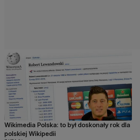
Wikimedia Polska: to był doskonały rok dla
polskiej Wikipedii