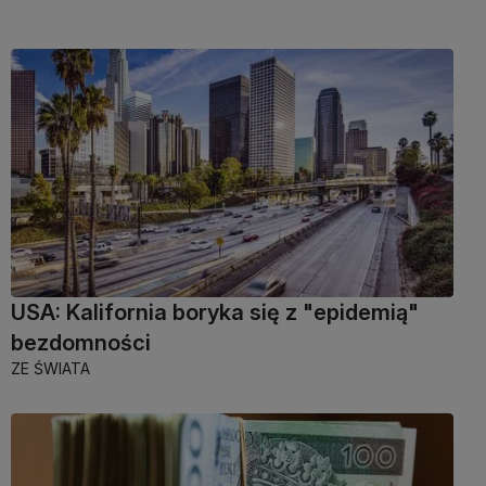
USA: Kalifornia boryka się z "epidemią"
bezdomności
ZE ŚWIATA