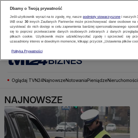
Dbamy o Twoją prywatność
Jeśli użytkownik wyrazi na to zgodę, my, nasze
podmioty stowarzyszone
i naszych
IAB oraz
30
innych Zaufanych Partnerów może przechowywać dane osobowe na ur
uzyskiwać do nich dostęp w celu zapewnienia bardziej spersonalizowanego sposo
się to poprzez przetwarzanie danych osobowych zebranych z danych przegląd
plikach cookie. Użytkownik może udzielić/wycofać zgodę i sprzeciwić się pr
uzasadniony interes w dowolnym momencie, klikając przycisk „Ustawienia plików cook
Polityka Prywatności
BIZNES
Oglądaj TVN24
Najnowsze
Notowania
Pieniądze
Nieruchomości
NAJNOWSZE