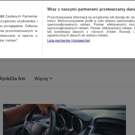
Wraz z naszymi partnerami przetwarzamy dane
161
Zaufanych Partnerów
Przechowywanie informacji na urządzeniu lub dostęp do nich.
treści. Wykorzystywanie profili w celu doboru spersonalizo
ządzeniu użytkownika i
spersonalizowanych reklam. Pomiar efektywności treś
bu przeglądania. Odbywa
spersonalizowanych reklam. Pomiar efektywności reklam. 
ania przechowywanych w
lub kombinacji danych z różnych źródeł. Rozwój i 
ograniczonych danych do wyboru reklam.
zetwarzaniu w oparciu o
ie i reklam”.
Lista partnerów (dostawców)
Rynki
Dla firm
Więcej