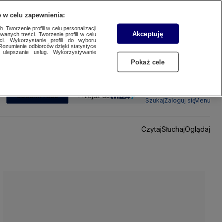
 w celu zapewnienia:
 Tworzenie profili w celu personalizacji
Akceptuję
wanych treści. Tworzenie profili w celu
ci. Wykorzystanie profili do wyboru
Rozumienie odbiorców dzięki statystyce
ulepszanie usług. Wykorzystywanie
Pokaż cele
SUBSKRYBUJ
Przejdź do
Szukaj
Zaloguj się
Menu
Czytaj
Słuchaj
Oglądaj