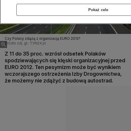
Pokaż cele
Czy Polacy zdążą z organizacją EURO 2012?
Źródło zdj. gł.: TVN24.pl
Z 11 do 35 proc. wzrósł odsetek Polaków
spodziewających się klęski organizacyjnej przed
EURO 2012. Ten pesymizm może być wynikiem
wczorajszego ostrzeżenia Izby Drogownictwa,
że możemy nie zdążyć z budową autostrad.