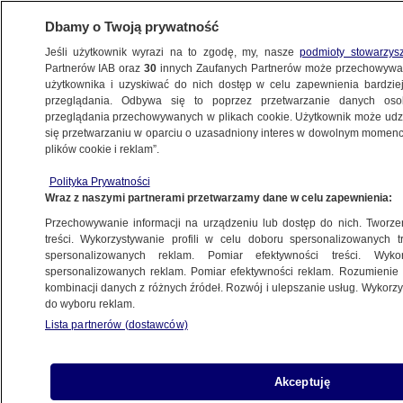
Dbamy o Twoją prywatność
Jeśli użytkownik wyrazi na to zgodę, my, nasze
podmioty stowarzys
Partnerów IAB oraz
30
innych Zaufanych Partnerów może przechowywa
BIZNES
użytkownika i uzyskiwać do nich dostęp w celu zapewnienia bardzi
przeglądania. Odbywa się to poprzez przetwarzanie danych os
przeglądania przechowywanych w plikach cookie. Użytkownik może udzie
NAJNOWSZE
się przetwarzaniu w oparciu o uzasadniony interes w dowolnym momencie
plików cookie i reklam”.
Polacy tracą wiarę w EURO 2012
Polityka Prywatności
Wraz z naszymi partnerami przetwarzamy dane w celu zapewnienia:
3.07.2007, 07:17
Aktualizacja:
3.07.2007, 08:19
Przechowywanie informacji na urządzeniu lub dostęp do nich. Tworzeni
treści. Wykorzystywanie profili w celu doboru spersonalizowanych tr
Udostępnij
spersonalizowanych reklam. Pomiar efektywności treści. Wyko
spersonalizowanych reklam. Pomiar efektywności reklam. Rozumienie o
kombinacji danych z różnych źródeł. Rozwój i ulepszanie usług. Wykor
do wyboru reklam.
Lista partnerów (dostawców)
Akceptuję