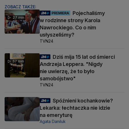
ZOBACZ TAKŻE:
Pojechaliśmy
PREMIERA
27 min
w rodzinne strony Karola
Nawrockiego. Co o nim
usłyszeliśmy?
TVN24
Dziś mija 15 lat od śmierci
57 min
Andrzeja Leppera. "Nigdy
nie uwierzę, że to było
samobójstwo"
TVN24
Spóźnieni kochankowie?
Lekarka: łechtaczka nie idzie
na emeryturę
Agata Daniluk