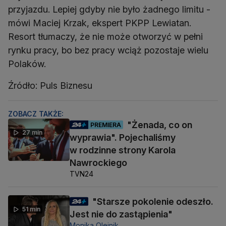
przyjazdu. Lepiej gdyby nie było żadnego limitu -
mówi Maciej Krzak, ekspert PKPP Lewiatan.
Resort tłumaczy, że nie może otworzyć w pełni
rynku pracy, bo bez pracy wciąż pozostaje wielu
Polaków.
Źródło: Puls Biznesu
ZOBACZ TAKŻE:
"Żenada, co on
PREMIERA
27 min
wyprawia". Pojechaliśmy
w rodzinne strony Karola
Nawrockiego
TVN24
"Starsze pokolenie odeszło.
51 min
Jest nie do zastąpienia"
Monika Olejnik