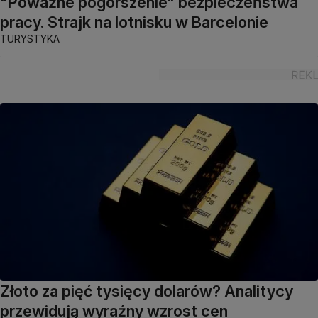
"Poważne pogorszenie" bezpieczeństwa
pracy. Strajk na lotnisku w Barcelonie
TURYSTYKA
Złoto za pięć tysięcy dolarów? Analitycy
przewidują wyraźny wzrost cen