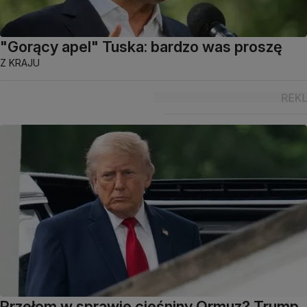
"Gorący apel" Tuska: bardzo was proszę
Z KRAJU
Przełom w sprawie cieśniny Ormuz? Trump