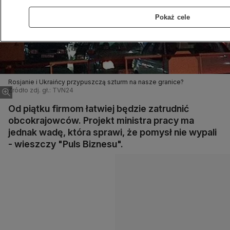
Pokaż cele
Rosjanie i Ukraińcy przypuszczą szturm na nasze granice?
Źródło zdj. gł.: TVN24
Od piątku firmom łatwiej będzie zatrudnić
obcokrajowców. Projekt ministra pracy ma
jednak wadę, która sprawi, że pomysł nie wypali
- wieszczy "Puls Biznesu".