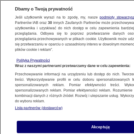
Dbamy o Twoją prywatność
Jeśli użytkownik wyrazi na to zgodę, my, nasze
podmioty stowarzys
Partnerów IAB oraz
30
innych Zaufanych Partnerów może przechowywa
BIZNES
użytkownika i uzyskiwać do nich dostęp w celu zapewnienia bardzi
przeglądania. Odbywa się to poprzez przetwarzanie danych os
przeglądania przechowywanych w plikach cookie. Użytkownik może udzie
NAJNOWSZE
się przetwarzaniu w oparciu o uzasadniony interes w dowolnym momencie
plików cookie i reklam”.
Od jutra łatwiej zatrudniamy
Polityka Prywatności
obcokrajowców
Wraz z naszymi partnerami przetwarzamy dane w celu zapewnienia:
Przechowywanie informacji na urządzeniu lub dostęp do nich. Tworzeni
19.07.2007, 07:17
treści. Wykorzystywanie profili w celu doboru spersonalizowanych tr
spersonalizowanych reklam. Pomiar efektywności treści. Wyko
spersonalizowanych reklam. Pomiar efektywności reklam. Rozumienie o
Udostępnij
kombinacji danych z różnych źródeł. Rozwój i ulepszanie usług. Wykor
do wyboru reklam.
Lista partnerów (dostawców)
Akceptuję