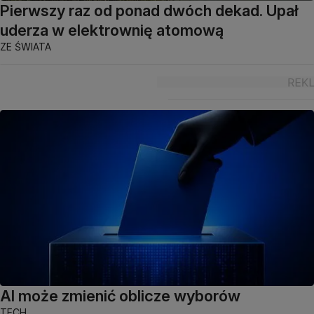
Pierwszy raz od ponad dwóch dekad. Upał
uderza w elektrownię atomową
ZE ŚWIATA
AI może zmienić oblicze wyborów
TECH