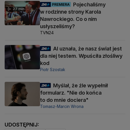
Pojechaliśmy
PREMIERA
27 min
w rodzinne strony Karola
Nawrockiego. Co o nim
usłyszeliśmy?
TVN24
AI uznała, że nasz świat jest
dla niej testem. Wpuściła złośliwy
kod
Piotr Szostak
Myślał, że źle wypełnił
formularz. "Nie do końca
to do mnie dociera"
Tomasz-Marcin Wrona
UDOSTĘPNIJ: