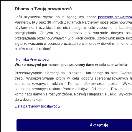
Dbamy o Twoją prywatność
Jeśli użytkownik wyrazi na to zgodę, my, nasze
podmioty stowarzys
Partnerów IAB oraz
30
innych Zaufanych Partnerów może przechowywa
BIZNES
użytkownika i uzyskiwać do nich dostęp w celu zapewnienia bardzi
przeglądania. Odbywa się to poprzez przetwarzanie danych os
przeglądania przechowywanych w plikach cookie. Użytkownik może udzie
NAJNOWSZE
się przetwarzaniu w oparciu o uzasadniony interes w dowolnym momencie
plików cookie i reklam”.
Hausner: Wzrost PKB w 2014 r. przekroczy
Polityka Prywatności
3 proc.
Wraz z naszymi partnerami przetwarzamy dane w celu zapewnienia:
Przechowywanie informacji na urządzeniu lub dostęp do nich. Tworzeni
17.01.2014, 15:02
treści. Wykorzystywanie profili w celu doboru spersonalizowanych tr
spersonalizowanych reklam. Pomiar efektywności treści. Wyko
spersonalizowanych reklam. Pomiar efektywności reklam. Rozumienie o
Udostępnij
kombinacji danych z różnych źródeł. Rozwój i ulepszanie usług. Wykor
do wyboru reklam.
Lista partnerów (dostawców)
Akceptuję