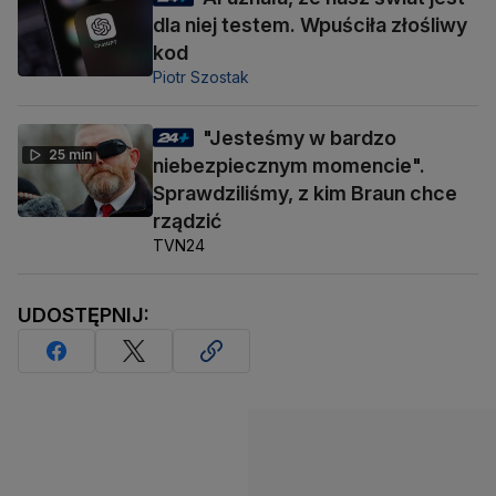
dla niej testem. Wpuściła złośliwy
kod
Piotr Szostak
"Jesteśmy w bardzo
25 min
niebezpiecznym momencie".
Sprawdziliśmy, z kim Braun chce
rządzić
TVN24
UDOSTĘPNIJ: