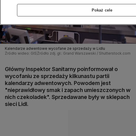
Pokaż cele
Kalendarze adwentowe wycofane ze sprzedaży w Lidlu
Źródło wideo: GIS
Źródło zdj. gł.: Grand Warszawski / Shutterstock.com
Główny Inspektor Sanitarny poinformował o
wycofaniu ze sprzedaży kilkunastu partii
kalendarzy adwentowych. Powodem jest
"nieprawidłowy smak i zapach umieszczonych w
nich czekoladek". Sprzedawane były w sklepach
sieci Lidl.