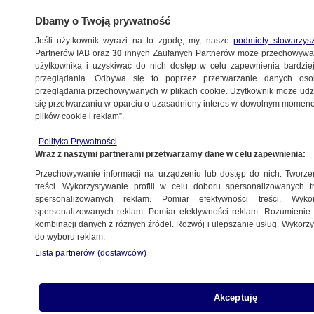
Dbamy o Twoją prywatność
Jeśli użytkownik wyrazi na to zgodę, my, nasze
podmioty stowarzys
Partnerów IAB oraz
30
innych Zaufanych Partnerów może przechowywa
BIZNES
użytkownika i uzyskiwać do nich dostęp w celu zapewnienia bardzi
przeglądania. Odbywa się to poprzez przetwarzanie danych os
przeglądania przechowywanych w plikach cookie. Użytkownik może udzie
NAJNOWSZE
się przetwarzaniu w oparciu o uzasadniony interes w dowolnym momencie
plików cookie i reklam”.
Czekoladowe kalendarze adwentowe
Polityka Prywatności
sprzedawane w znanej sieci wycofane
Wraz z naszymi partnerami przetwarzamy dane w celu zapewnienia:
Przechowywanie informacji na urządzeniu lub dostęp do nich. Tworzeni
12.12.2024, 07:43
treści. Wykorzystywanie profili w celu doboru spersonalizowanych tr
spersonalizowanych reklam. Pomiar efektywności treści. Wyko
spersonalizowanych reklam. Pomiar efektywności reklam. Rozumienie o
Udostępnij
kombinacji danych z różnych źródeł. Rozwój i ulepszanie usług. Wykor
do wyboru reklam.
Lista partnerów (dostawców)
Akceptuję