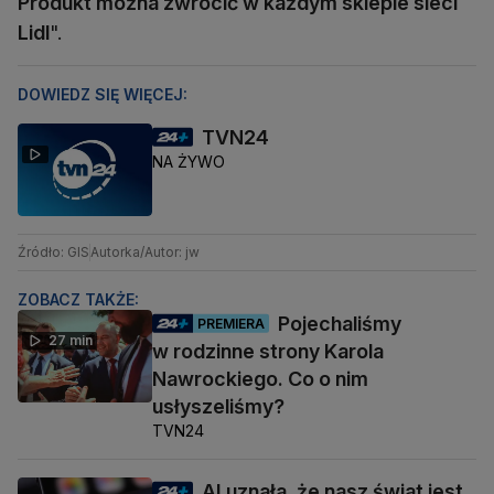
Produkt można zwrócić w każdym sklepie sieci
Lidl
".
DOWIEDZ SIĘ WIĘCEJ:
TVN24
NA ŻYWO
Źródło: GIS
Autorka/Autor: jw
ZOBACZ TAKŻE:
Pojechaliśmy
PREMIERA
27 min
w rodzinne strony Karola
Nawrockiego. Co o nim
usłyszeliśmy?
TVN24
AI uznała, że nasz świat jest