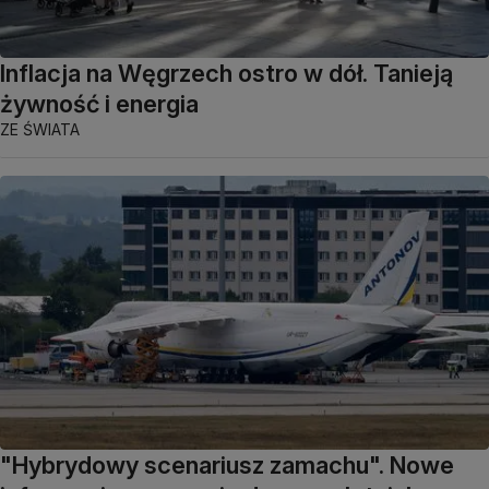
Inflacja na Węgrzech ostro w dół. Tanieją
żywność i energia
ZE ŚWIATA
"Hybrydowy scenariusz zamachu". Nowe