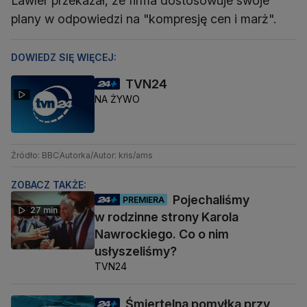
Lawler przekazał, że firma dostosowuje swoje
plany w odpowiedzi na "kompresję cen i marż".
DOWIEDZ SIĘ WIĘCEJ:
TVN24
NA ŻYWO
Źródło: BBC
Autorka/Autor: kris/ams
ZOBACZ TAKŻE:
Pojechaliśmy
PREMIERA
27 min
w rodzinne strony Karola
Nawrockiego. Co o nim
usłyszeliśmy?
TVN24
Śmiertelna pomyłka przy