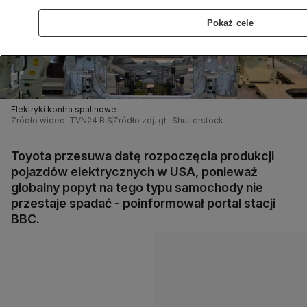
Pokaż cele
Elektryki kontra spalinowe
Źródło wideo: TVN24 BiS
Źródło zdj. gł.: Shutterstock
Toyota przesuwa datę rozpoczęcia produkcji
pojazdów elektrycznych w USA, ponieważ
globalny popyt na tego typu samochody nie
przestaje spadać - poinformował portal stacji
BBC.