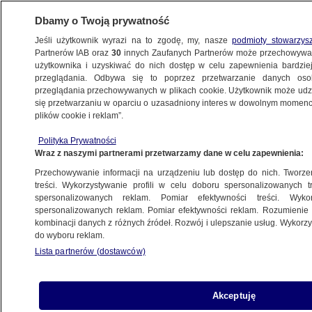
Dbamy o Twoją prywatność
Jeśli użytkownik wyrazi na to zgodę, my, nasze
podmioty stowarzys
Partnerów IAB oraz
30
innych Zaufanych Partnerów może przechowywa
BIZNES
użytkownika i uzyskiwać do nich dostęp w celu zapewnienia bardzi
przeglądania. Odbywa się to poprzez przetwarzanie danych os
przeglądania przechowywanych w plikach cookie. Użytkownik może udzie
MOTO
się przetwarzaniu w oparciu o uzasadniony interes w dowolnym momencie
plików cookie i reklam”.
Toyota opóźnia plany dotyczące
Polityka Prywatności
samochodów elektrycznych w USA
Wraz z naszymi partnerami przetwarzamy dane w celu zapewnienia:
Przechowywanie informacji na urządzeniu lub dostęp do nich. Tworzeni
3.10.2024, 11:20
treści. Wykorzystywanie profili w celu doboru spersonalizowanych tr
spersonalizowanych reklam. Pomiar efektywności treści. Wyko
spersonalizowanych reklam. Pomiar efektywności reklam. Rozumienie o
Udostępnij
kombinacji danych z różnych źródeł. Rozwój i ulepszanie usług. Wykor
do wyboru reklam.
Lista partnerów (dostawców)
Akceptuję