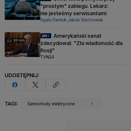
"prostym" zabiegu. Lekarz:
nie jesteśmy serwisantami
Agata Daniluk,
Jakub Stachowiak
Amerykański senat
38 min
zdecydował. "Zła wiadomość dla
Rosji"
TVN24
UDOSTĘPNIJ:
TAGI:
Samochody elektryczne