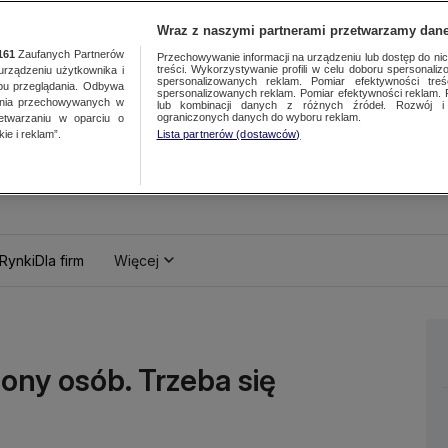
Wraz z naszymi partnerami przetwarzamy dane
161
Zaufanych Partnerów
Przechowywanie informacji na urządzeniu lub dostęp do nich.
treści. Wykorzystywanie profili w celu doboru spersonalizo
ządzeniu użytkownika i
spersonalizowanych reklam. Pomiar efektywności treś
bu przeglądania. Odbywa
spersonalizowanych reklam. Pomiar efektywności reklam. 
ania przechowywanych w
lub kombinacji danych z różnych źródeł. Rozwój i 
ograniczonych danych do wyboru reklam.
zetwarzaniu w oparciu o
ie i reklam”.
Lista partnerów (dostawców)
Rynki
Dla firm
Więcej
ony osób. Trzeba się