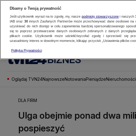
Dbamy o Twoją prywatność
Jeśli użytkownik wyrazi na to zgodę, my, nasze
podmioty stowarzyszone
i naszych
IAB oraz
30
innych Zaufanych Partnerów może przechowywać dane osobowe na ur
uzyskiwać do nich dostęp w celu zapewnienia bardziej spersonalizowanego sposo
się to poprzez przetwarzanie danych osobowych zebranych z danych przegląd
plikach cookie. Użytkownik może udzielić/wycofać zgodę i sprzeciwić się pr
uzasadniony interes w dowolnym momencie, klikając przycisk „Ustawienia plików cook
Polityka Prywatności
BIZNES
Oglądaj TVN24
Najnowsze
Notowania
Pieniądze
Nieruchomości
DLA FIRM
Ulga obejmie ponad dwa mili
pospieszyć