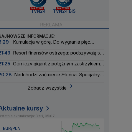
NA ŻYWO
NA ŻYWO
TVN24
TVN24 BiS
NAJNOWSZE INFORMACJE:
6:29
Kumulacja w górę. Do wygrania pięć
milionów złotych
21:43
Resort finansów ostrzega: podszywają się
pod skarbówkę
21:25
Górniczy gigant z potężnym zastrzykiem
finansowym. "Może ustabilizować sytuację"
20:28
Nadchodzi zaćmienie Słońca. Specjalny
zespół oceni zagrożenie
Zobacz wszystkie
Aktualne kursy
statnia aktualizacja: Dziś, 05:07
EUR/PLN