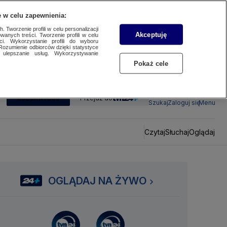
 w celu zapewnienia:
 Tworzenie profili w celu personalizacji
Akceptuję
wanych treści. Tworzenie profili w celu
ci. Wykorzystanie profili do wyboru
Rozumienie odbiorców dzięki statystyce
ulepszanie usług. Wykorzystywanie
Pokaż cele
SUBSKRYBUJ
Przejdź do
Szukaj
Zaloguj się
Menu
Czytaj
Słuchaj
Oglądaj
OGLĄDAJ NA ŻYWO