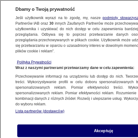
Dbamy o Twoją prywatność
Jeśli użytkownik wyrazi na to zgodę, my, nasze
podmioty stowarzys
Partnerów IAB oraz
30
innych Zaufanych Partnerów może przechowywa
ZDROWIE
użytkownika i uzyskiwać do nich dostęp w celu zapewnienia bardzi
przeglądania. Odbywa się to poprzez przetwarzanie danych os
przeglądania przechowywanych w plikach cookie. Użytkownik może udzie
ZDROWIE
się przetwarzaniu w oparciu o uzasadniony interes w dowolnym momencie
plików cookie i reklam”.
Jedna osoba nie żyje, 1700 jest w izolacji.
Polityka Prywatności
Wirus zakłócił kolejny rejs
Wraz z naszymi partnerami przetwarzamy dane w celu zapewnienia:
Przechowywanie informacji na urządzeniu lub dostęp do nich. Tworzeni
Zuzanna Kuffel
treści. Wykorzystywanie profili w celu doboru spersonalizowanych tr
spersonalizowanych reklam. Pomiar efektywności treści. Wyko
13.05.2026, 21:42
spersonalizowanych reklam. Pomiar efektywności reklam. Rozumienie o
kombinacji danych z różnych źródeł. Rozwój i ulepszanie usług. Wykor
do wyboru reklam.
Posłuchaj artykułu
Czyta lektor AI
Lista partnerów (dostawców)
Akceptuję