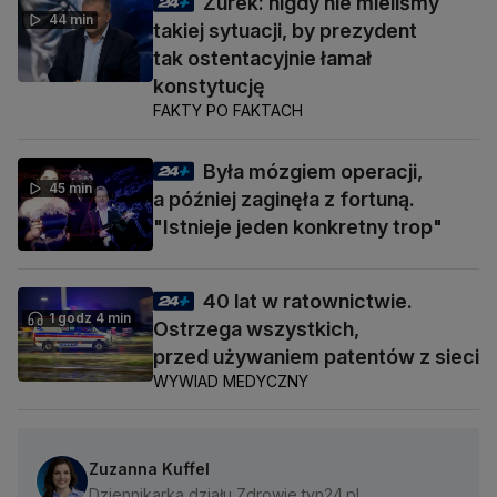
Żurek: nigdy nie mieliśmy
44 min
takiej sytuacji, by prezydent
tak ostentacyjnie łamał
konstytucję
FAKTY PO FAKTACH
Była mózgiem operacji,
45 min
a później zaginęła z fortuną.
"Istnieje jeden konkretny trop"
40 lat w ratownictwie.
1 godz 4 min
Ostrzega wszystkich,
przed używaniem patentów z sieci
WYWIAD MEDYCZNY
Zuzanna Kuffel
Dziennikarka działu Zdrowie tvn24.pl