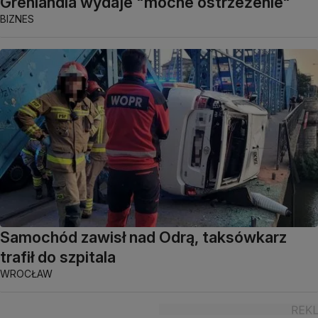
Grenlandia wydaje "mocne ostrzeżenie"
BIZNES
Samochód zawisł nad Odrą, taksówkarz
trafił do szpitala
WROCŁAW