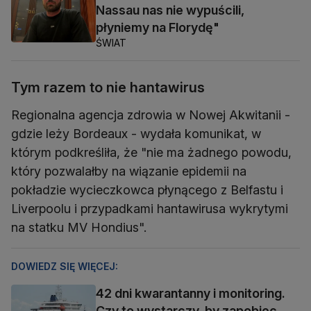
Nassau nas nie wypuścili,
płyniemy na Florydę"
ŚWIAT
Tym razem to nie hantawirus
Regionalna agencja zdrowia w Nowej Akwitanii -
gdzie leży Bordeaux - wydała komunikat, w
którym podkreśliła, że "nie ma żadnego powodu,
który pozwalałby na wiązanie epidemii na
pokładzie wycieczkowca płynącego z Belfastu i
Liverpoolu i przypadkami hantawirusa wykrytymi
na statku MV Hondius".
DOWIEDZ SIĘ WIĘCEJ:
42 dni kwarantanny i monitoring.
Czy to wystarczy, by zapobiec