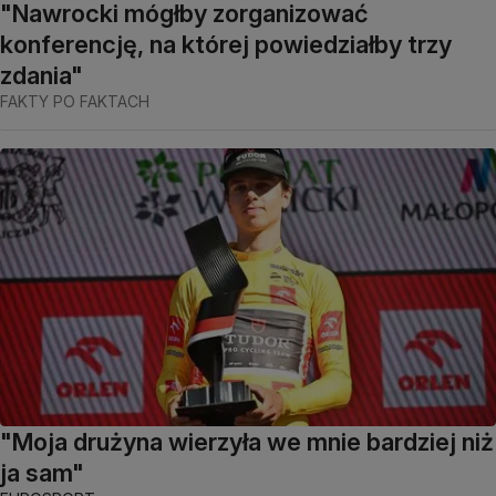
"Nawrocki mógłby zorganizować
konferencję, na której powiedziałby trzy
zdania"
FAKTY PO FAKTACH
"Moja drużyna wierzyła we mnie bardziej niż
ja sam"