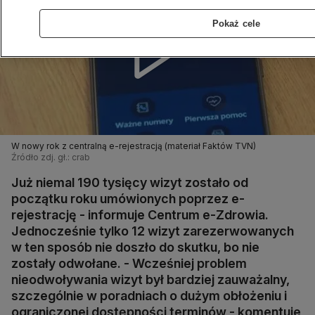
Pokaż cele
W nowy rok z centralną e-rejestracją (materiał Faktów TVN)
Źródło zdj. gł.: crab
Już niemal 190 tysięcy wizyt zostało od
początku roku umówionych poprzez e-
rejestrację - informuje Centrum e-Zdrowia.
Jednocześnie tylko 12 wizyt zarezerwowanych
w ten sposób nie doszło do skutku, bo nie
zostały odwołane. - Wcześniej problem
nieodwoływania wizyt był bardziej zauważalny,
szczególnie w poradniach o dużym obłożeniu i
ograniczonej dostępności terminów - komentuje