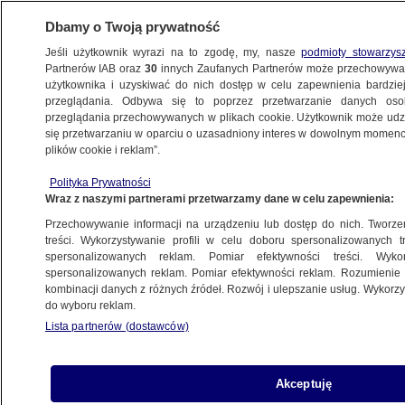
Dbamy o Twoją prywatność
Jeśli użytkownik wyrazi na to zgodę, my, nasze
podmioty stowarzys
Partnerów IAB oraz
30
innych Zaufanych Partnerów może przechowywa
ZDROWIE
użytkownika i uzyskiwać do nich dostęp w celu zapewnienia bardzi
przeglądania. Odbywa się to poprzez przetwarzanie danych os
przeglądania przechowywanych w plikach cookie. Użytkownik może udzie
ZDROWIE
się przetwarzaniu w oparciu o uzasadniony interes w dowolnym momencie
plików cookie i reklam”.
Centralna e-rejestracja nabiera tempa.
Polityka Prywatności
"Pozytywne tendencje"
Wraz z naszymi partnerami przetwarzamy dane w celu zapewnienia:
Przechowywanie informacji na urządzeniu lub dostęp do nich. Tworzeni
Piotr Wójcik
treści. Wykorzystywanie profili w celu doboru spersonalizowanych tr
spersonalizowanych reklam. Pomiar efektywności treści. Wyko
19.01.2026, 16:48
spersonalizowanych reklam. Pomiar efektywności reklam. Rozumienie o
kombinacji danych z różnych źródeł. Rozwój i ulepszanie usług. Wykor
do wyboru reklam.
Posłuchaj artykułu
Czyta lektor AI
Lista partnerów (dostawców)
Akceptuję