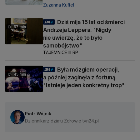
Zuzanna Kuffel
Dziś mija 15 lat od śmierci
57 min
Andrzeja Leppera. "Nigdy
nie uwierzę, że to było
samobójstwo"
TAJEMNICE III RP
Była mózgiem operacji,
45 min
a później zaginęła z fortuną.
"Istnieje jeden konkretny trop"
Piotr Wójcik
Dziennikarz działu Zdrowie tvn24.pl