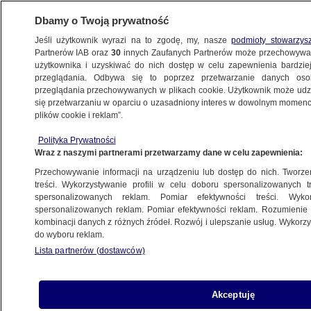
Dbamy o Twoją prywatność
Jeśli użytkownik wyrazi na to zgodę, my, nasze
podmioty stowarzys
Partnerów IAB oraz
30
innych Zaufanych Partnerów może przechowywa
użytkownika i uzyskiwać do nich dostęp w celu zapewnienia bardzi
przeglądania. Odbywa się to poprzez przetwarzanie danych os
przeglądania przechowywanych w plikach cookie. Użytkownik może udzie
WROCŁAW
się przetwarzaniu w oparciu o uzasadniony interes w dowolnym momencie
plików cookie i reklam”.
Zatrzymał się, by wysadzić pasażerkę,
Polityka Prywatności
i zaczął uciekać. Jechał z prędkością
Wraz z naszymi partnerami przetwarzamy dane w celu zapewnienia:
ponad 200 kilometrów na godzinę
Przechowywanie informacji na urządzeniu lub dostęp do nich. Tworzeni
treści. Wykorzystywanie profili w celu doboru spersonalizowanych tr
12.10.2023, 08:56
spersonalizowanych reklam. Pomiar efektywności treści. Wyko
spersonalizowanych reklam. Pomiar efektywności reklam. Rozumienie o
kombinacji danych z różnych źródeł. Rozwój i ulepszanie usług. Wykor
Udostępnij
do wyboru reklam.
Lista partnerów (dostawców)
Akceptuję