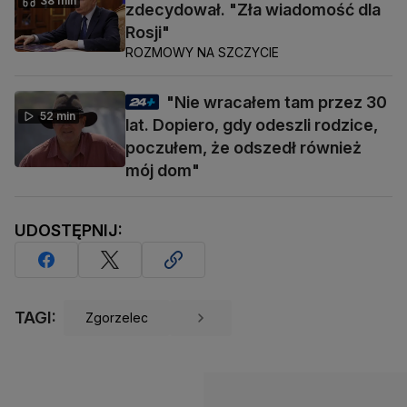
38 min
zdecydował. "Zła wiadomość dla
Rosji"
ROZMOWY NA SZCZYCIE
"Nie wracałem tam przez 30
52 min
lat. Dopiero, gdy odeszli rodzice,
poczułem, że odszedł również
mój dom"
UDOSTĘPNIJ:
TAGI:
Zgorzelec