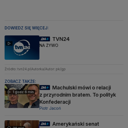
DOWIEDZ SIĘ WIĘCEJ:
TVN24
NA ŻYWO
Źródło: tvn24.pl
Autorka/Autor: pk/gp
ZOBACZ TAKŻE:
Machulski mówi o relacji
1 godz 6 min
z przyrodnim bratem. To polityk
Konfederacji
Piotr Jacoń
Amerykański senat