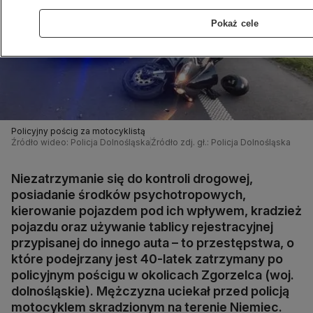
Pokaż cele
Policyjny pościg za motocyklistą
Źródło wideo: Policja Dolnośląska
Źródło zdj. gł.: Policja Dolnośląska
Niezatrzymanie się do kontroli drogowej,
posiadanie środków psychotropowych,
kierowanie pojazdem pod ich wpływem, kradzież
pojazdu oraz używanie tablicy rejestracyjnej
przypisanej do innego auta – to przestępstwa, o
które podejrzany jest 40-latek zatrzymany po
policyjnym pościgu w okolicach Zgorzelca (woj.
dolnośląskie). Mężczyzna uciekał przed policją
motocyklem skradzionym na terenie Niemiec.